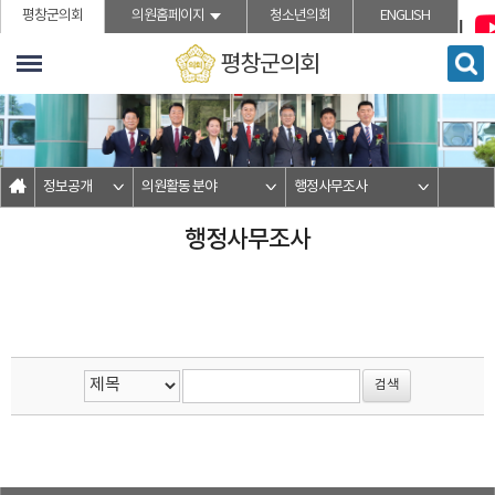
">본문바로가기
평창군의회
의원홈페이지
청소년의회
ENGLISH
평창군의회
정보공개
의원활동 분야
행정사무조사
행정사무조사