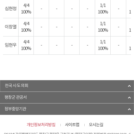
4/4
1/1
1
심현정
-
-
-
-
-
100%
100%
10
4/4
1/1
1
이창열
-
-
-
-
-
100%
100%
10
4/4
1/1
1
임현우
-
-
-
-
-
100%
100%
10
전국 시·도 의회
평창군 관공서
정부중앙기관
개인정보처리방침
사이트맵
오시는길