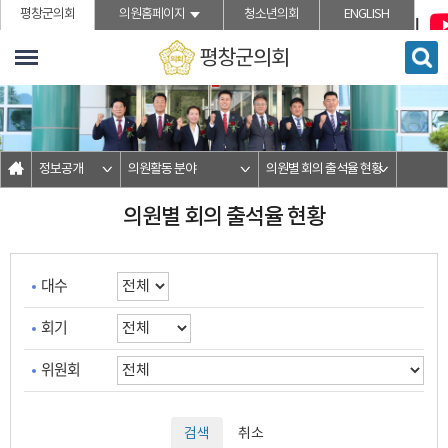
">본문바로가기
평창군의회
의원홈페이지
청소년의회
ENGLISH
평창군의회
정보공개
의원활동 분야
의원별 회의 출석율 현황
의원별 회의 출석율 현황
대수
회기
위원회
검색