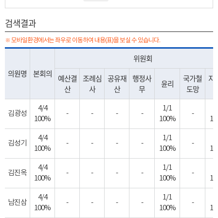
검색결과
※ 모바일환경에서는 좌우로 이동하여 내용(표)을 보실 수 있습니다.
위원회
의원명
본회의
예산결
조례심
공유재
행정사
국가철
지
윤리
산
사
산
무
도망
4/4
1/1
1
김광성
-
-
-
-
-
100%
100%
10
4/4
1/1
1
김성기
-
-
-
-
-
100%
100%
10
4/4
1/1
1
김진옥
-
-
-
-
-
100%
100%
10
4/4
1/1
1
남진삼
-
-
-
-
-
100%
100%
10