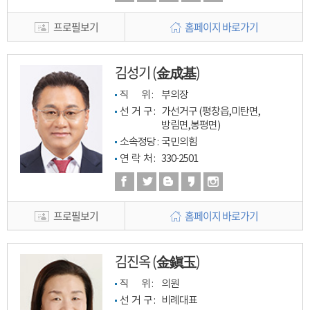
프로필보기
홈페이지 바로가기
김성기 (金成基)
직         위 : 
부의장
선  거  구 : 
가선거구 (평창읍,미탄면,
방림면,봉평면)
소속정당 : 
국민의힘
연  락  처 : 
330-2501
프로필보기
홈페이지 바로가기
김진옥 (金鎭玉)
직         위 : 
의원
선  거  구 : 
비례대표