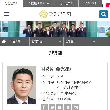
">본문바로가기
평창군의회
의원홈페이지
청소년의회
ENGLISH
평창군의회
의원소개
현역의원
인명별
인명별
김광성 (金光星)
직         위 : 
의원
선  거  구 : 
나선거구 (대화면,용평면,
진부면,대관령면)
소속정당 : 
더불어민주당
연  락  처 : 
330-2504