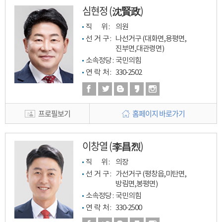
심현정 (沈賢政)
직         위 : 
의원
선  거  구 : 
나선거구 (대화면,용평면,
진부면,대관령면)
소속정당 : 
국민의힘
연  락  처 : 
330-2502
프로필보기
홈페이지 바로가기
이창열 (李昌烈)
직         위 : 
의장
선  거  구 : 
가선거구 (평창읍,미탄면,
방림면,봉평면)
소속정당 : 
국민의힘
연  락  처 : 
330-2500