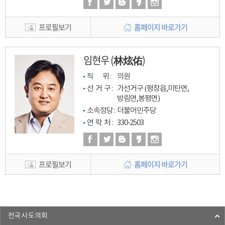
프로필보기
홈페이지 바로가기
임현우 (林炫佑)
직         위 : 
의원
선  거  구 : 
가선거구 (평창읍,미탄면,
방림면,봉평면)
소속정당 : 
더불어민주당
연  락  처 : 
330-2503
프로필보기
홈페이지 바로가기
전국 시·도 의회