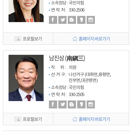
소속정당 : 
국민의힘
연  락  처 : 
330-2506
프로필보기
홈페이지 바로가기
남진삼 (南鎭三)
직         위 : 
의원
선  거  구 : 
나선거구 (대화면,용평면,
진부면,대관령면)
소속정당 : 
국민의힘
연  락  처 : 
330-2505
프로필보기
홈페이지 바로가기