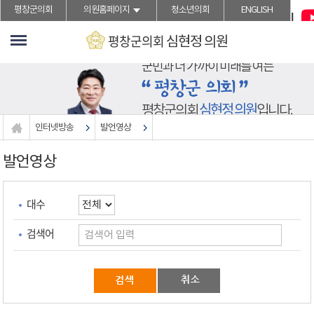
">본문바로가기
평창군의회
의원홈페이지
청소년의회
ENGLISH
평창군의회
심현정
의원
군민과 더 가까이 미래를 여는
심현정 의원
평창군의회
입니다.
인터넷방송
발언영상
발언영상
대수
검색어