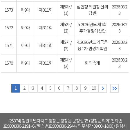
제5차 /
심현정 위원장 질의
2026.03.2
1573
제9대
제311회
(1)
답변
3
제5차 /
5. 2026년도 제1회
2026.03.2
1572
제9대
제311회
(2)
추가경정예산안
3
제5차 /
4. 2026년도 기금운
2026.03.2
1571
제9대
제311회
(2)
용 1차 변경계획안
3
제5차 /
2026.03.2
1570
제9대
제311회
회의속개
(2)
3
1
2
3
4
5
6
7
8
9
10
(25374) 강원특별자치도 평창군 평창읍 군청길 75 (평창군의회) 전화번
호:033)330-2191~6 / 팩스번호:033)330-2944 / 업무시간 09:00~18:00 / 점심시