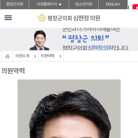
">본문바로가기
평창군의회
의원홈페이지
청소년의회
ENGLISH
평창군의회
심현정
의원
군민과 더 가까이 미래를 여는
심현정 의원
평창군의회
입니다.
의원소개
의원약력
의원약력