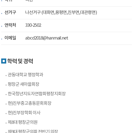
선거구
나선거구 (대화면,용평면,진부면,대관령면)
연락처
330-2502
이메일
abcd2018@hanmail.net
학력 및 경력
관동대학교 행정학과
평창군 새마을회장
한국청년지도자연합회평창지회장
현)진부중고총동문회회장
현)진부장학회 이사
제8대 평창군의원
제9대 평창군의회 전반기 의장