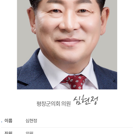
평창군의회 의원
이름
심현정
직위
의원