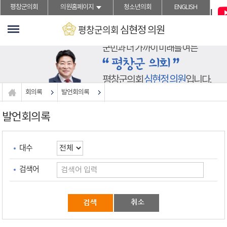
">본문바로가기
평창군의회
의원홈페이지
청소년의회
ENGLISH
평창군의회
심현정
의원
군민과 더 가까이 미래를 여는
심현정 의원
평창군의회
입니다.
회의록
발언회의록
발언회의록
대수
검색어