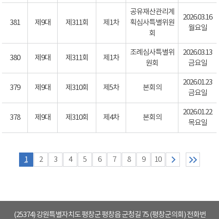
공유재산관리계
2026.03.16
381
제9대
제311회
제1차
획심사특별위원
월요일
회
조례심사특별위
2026.03.13
380
제9대
제311회
제1차
원회
금요일
2026.01.23
379
제9대
제310회
제5차
본회의
금요일
2026.01.22
378
제9대
제310회
제4차
본회의
목요일
1
2
3
4
5
6
7
8
9
10
(25374) 강원특별자치도 평창군 평창읍 군청길 75 (평창군의회) 전화번