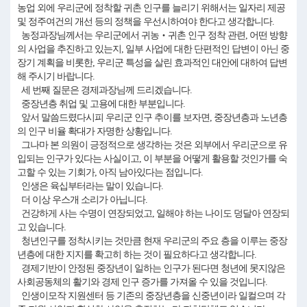
농업 외에 우리군에 정착할 귀촌 인구를 늘리기 위해서는 일자리 제공
및 정주여건의 개선 등의 정책을 우선시하여야 한다고 생각합니다.
농정과장님께서는 우리군에서 귀농‧귀촌 인구 정착 관련, 어떤 방향
의 사업을 추진하고 있는지, 일부 사업에 대한 단편적인 답변이 아닌 중
장기 계획을 비롯한, 우리군 특성을 살린 효과적인 대안에 대하여 답변
해 주시기 바랍니다.
세 번째 질문은 경제과장님께 드리겠습니다.
중장년층 취업 및 고용에 대한 부분입니다.
앞서 말씀드렸다시피 우리군 인구 추이를 보자면, 중장년층과 노년층
의 인구 비율 확대가 자명한 상황입니다.
그나마 본 의원이 긍정적으로 생각하는 것은 외부에서 우리군으로 유
입되는 인구가 있다는 사실이고, 이 부분을 어떻게 활용할 것인가를 숙
고할 수 있는 기회가, 아직 남아있다는 점입니다.
인생은 육십부터라는 말이 있습니다.
더 이상 우스개 소리가 아닙니다.
건강하게 사는 수명이 연장되었고, 일해야 하는 나이도 덩달아 연장되
고 있습니다.
청년인구를 정착시키는 것만큼 현재 우리군의 주요 층을 이루는 중장
년층에 대한 지지를 확고히 하는 것이 필요하다고 생각합니다.
경제기반이 안정된 중장년이 일하는 인구가 된다면 청년에 못지않은
사회공동체의 활기와 경제 인구 증가를 가져올 수 있을 것입니다.
인생이모작 지원센터 등 기존의 중장년층을 신중년이라 일컬으며 각