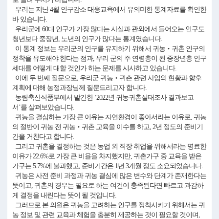
우리는 지난 4월 인구감소 대응교육에서 유의미한 통계자료를 확인한
바 있습니다.
우리군에 60대 인구가 가장 많다는 사실과 관외에서 들어오는 인구도
청년보다 중장년, 노년의 인구가 많다는 통계였습니다.
이 통계 정보는 우리군의 인구를 유지하기 위해서 귀농‧귀촌 인구의
정착을 유도해야 한다는 점과, 우리 군의 주 연령층이 된 중장년층 인구
세대를 어떻게 대할 것인가 하는 문제를 시사하고 있습니다.
이에 두 번째 질문으로, 우리군 귀농‧귀촌 관련 사업의 현황과 향후
계획에 대해 농정과장님께 질문드리고자 합니다.
농림축산식품부에서 발간한 ‘2022년 귀농귀촌실태조사 결과보고
서’를 살펴보았습니다.
귀농을 결심하는 가장 큰 이유는 자연환경이 좋아서라는 이유로, 귀농
의 절반이 귀농 전 귀농‧귀촌 교육을 이수를 하고, 2년 정도의 준비기
간을 거친다고 합니다.
그리고 귀촌을 결정하는 것은 농업 외 직장 취업을 위해서라는 명료한
이유가 22.6%로 가장 큰 비율을 차지했지만, 귀촌가구 중 교육을 받은
가구는 5.7%에 불과했고, 준비기간은 1년 3개월 정도 소요되었습니다.
귀농은 사전 준비 과정과 귀농 결심에 많은 변수와 단계가 존재한다는
뜻이고, 귀촌의 경우는 필요로 하는 여건이 충족된다면 빠르고 과감하
게 결정을 내린다는 뜻이 될 것입니다.
그러므로 본 의원은 귀농을 고려하는 인구를 정착시키기 위해서는 귀
농 정보 및 관련 교육과 체험을 충분히 제공하는 것이 필요할 것이며,