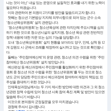
나는 것이 아닌’ 내실 있는 운영으로 실질적인 효과를 내기 위한 노력이
필요하다 하겠습니다.
이와 관련하여 본 의원이 2가지를 방안을 말씀드리고자 합니다.
첫째는 청소년 기본법상 지자체 의무사항으로 되어 있는 군수 소속
‘청소년육성위원회’ 설치 관련입니다.
‘청소년육성위원회’는 청소년육성에 관한 자치단체 주요시책을 심의
하기 위한 것으로 청소년시설의 설치지원, 청소년 육성 관련 전반적인
정책 내용에 대한 자문 또는 심의 기능을 담당합니다.
도내 ‘청소년육성위원회’ 설치 현황을 보더라도 양구, 인제, 삼척 등 12
개 강원도 시·군에서 조례를 제정하여 실시하고 있는 것으로 확인됩니
다.
둘째는 ‘주민참여예산제’의 운영 관련, 청소년 의견 수렴을 위한 ‘주민
참여예산 청소년위원회’ 설치 방안입니다.
예산편성 등 예산과정에서 주민참여를 활성화하기 위한 주민참여위
원회 중 청소년 의견 수렴을 위한 ‘청소년위원회’를 두는 것으로 청소
년도 군의 당당한 주민으로서 예산과정에 참여하여 재정의 책임성, 민
주성을 증대하기 위한 것입니다.
인재육성과장님께서는 두 가지 제시한 방안에 대한 의견과 그 외 청소
년관련 정책 수립에 있어 청소년 사회 참여 촉진 계획 및 방안이 있으면
말씀해 주시기 바랍니다
이것으로 본의원의 군정질문을 모두 마치겠습니다.
경청해 주셔서 감사합니다.