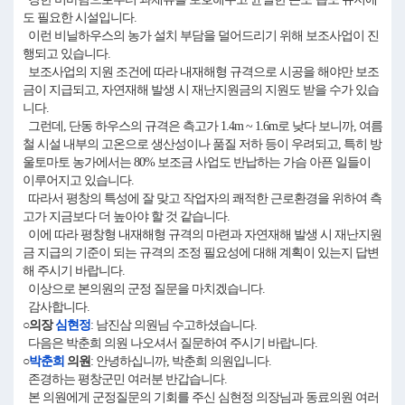
도 필요한 시설입니다.
이런 비닐하우스의 농가 설치 부담을 덜어드리기 위해 보조사업이 진
행되고 있습니다.
보조사업의 지원 조건에 따라 내재해형 규격으로 시공을 해야만 보조
금이 지급되고, 자연재해 발생 시 재난지원금의 지원도 받을 수가 있습
니다.
그런데, 단동 하우스의 규격은 측고가 1.4m ~ 1.6m로 낮다 보니까, 여름
철 시설 내부의 고온으로 생산성이나 품질 저하 등이 우려되고, 특히 방
울토마토 농가에서는 80% 보조금 사업도 반납하는 가슴 아픈 일들이
이루어지고 있습니다.
따라서 평창의 특성에 잘 맞고 작업자의 쾌적한 근로환경을 위하여 측
고가 지금보다 더 높아야 할 것 같습니다.
이에 따라 평창형 내재해형 규격의 마련과 자연재해 발생 시 재난지원
금 지급의 기준이 되는 규격의 조정 필요성에 대해 계획이 있는지 답변
해 주시기 바랍니다.
이상으로 본의원의 군정 질문을 마치겠습니다.
감사합니다.
○의장
심현정
: 남진삼 의원님 수고하셨습니다.
다음은 박춘희 의원 나오셔서 질문하여 주시기 바랍니다.
○
박춘희
의원
: 안녕하십니까, 박춘희 의원입니다.
존경하는 평창군민 여러분 반갑습니다.
본 의원에게 군정질문의 기회를 주신 심현정 의장님과 동료의원 여러