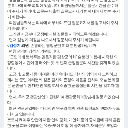
분 이내에 하도록 되어 있습니다. 의원님들께서는 질문시간을 준수하
여 주시기 바라며, 질문은 제출한 질문요지서의 범위 내에서 하여 주시
기 바랍니다.
의원님들께서는 의석에 배부하여 드린 질문요지서를 참고하여 주시
기 바랍니다.
그러면 지금부터 군정에 대한 질문을 시작하도록 하겠습니다.
먼저 김성기 의원님 나오셔서 질문하여 주시기 바랍니다.
○
김성기
의원
: 존경하는 평창군민 여러분 안녕하십니까
평창군의회 김성기 의원입니다.
‘군민에게 행복주는 믿음직한 평창군의회’ 슬로건과 함께 시작한 의
정할동이 시간이 흘러 어느덧 두 번째 군정질문의 시간을 갖게 되었습
니다.
고금리, 고물가 등 어려운 여건 속에서도 각자의 영역에서 노력하고
계시는 군민 여러분께 깊은 감사와 존경의 마음을 전하며 오늘 본의원
은 군민을 위한 대변인 역할로서 소중한 군정질문의 시간을 갖고자 합
니다.
먼저, 우리군 관광산업과 관련하여 관광문화과장님께 질문 하겠습니
다.
최근 관광산업에는 다각적인 연구와 함께 관광 트렌드의 변화가 두드
러지고 있습니다.
코로나19 이후 안전에 대한 인식 강화, 개인화 등이 중시됨에 따라 혼잡
한 곳을 피해 여행하는 ‘아웃도어 여행’이 증가하고, 재택근무 도입과