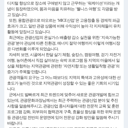
디지털 향상으로 장소에 구애받지 않고 근무하는 ‘워케이션’이라는 개
념이 등장하였으며, 몸과 마음을 치유하는 ‘웰니스 여행’도 각광을 받
고 있습니다.
또한, 융합관광으로 떠오르는 ‘MICE산업’은 고용창출 등 경제적 파급
효과가 크고, 일반 관광 상품에 비해 수익성이 높아 각 지자체들이 유치
활동에 앞장서고 있습니다.
최근에는 관광산업의 온실가스 배출량 감소 실천을 위한 ‘지속가능한
관광’분야 관심에 따른 친환경, 에너지 절약 여행까지 이렇게 여행시장
은 다변화를 이루게 되었습니다.
자세히 보면, 시골에서 한달 살기 체험, 숲캉스, 캠핑여행, 걷기·자전거
여행, 농어촌에서 직접 살아보는 숙박 프로그램 등 지역의 마을에서 일
상을 체험하는 지역관광에 관련한 ‘자연지향 또는 생활밀착형 관광’의
증가가 주목할 만합니다.
관광객들의 요구는 그 어느 때보다도 지역의 특색과 고유성에 대한 선
호도가 높아진 것으로 지역관광이 성장할 수 있는 좋은 기회의 시기입
니다.
군에서도 발빠르게 최근 트렌드에 맞추어 새로운 관광개발에 힘쓰고
있는데, 관광문화과장님께서는 최근 주력하는 관광산업 분야 및 추진
사항을 말씀해주시고, 관광산업 종사자들에 대한 전문적 교육 및 훈련
프로그램 강화, 외부와의 협력관계 구축, 효율성 향상을 위한 위탁 운영
등 관광산업 전반의 운영면에 있어 전문성 강화 방안을 말씀해 주시기
바랍니다.