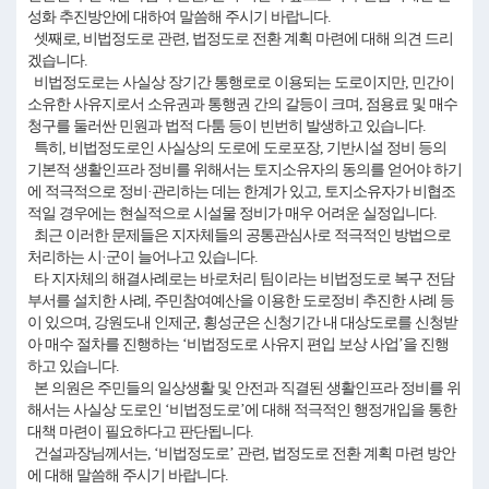
성화 추진방안에 대하여 말씀해 주시기 바랍니다.
셋째로, 비법정도로 관련, 법정도로 전환 계획 마련에 대해 의견 드리
겠습니다.
비법정도로는 사실상 장기간 통행로로 이용되는 도로이지만, 민간이
소유한 사유지로서 소유권과 통행권 간의 갈등이 크며, 점용료 및 매수
청구를 둘러싼 민원과 법적 다툼 등이 빈번히 발생하고 있습니다.
특히, 비법정도로인 사실상의 도로에 도로포장, 기반시설 정비 등의
기본적 생활인프라 정비를 위해서는 토지소유자의 동의를 얻어야 하기
에 적극적으로 정비·관리하는 데는 한계가 있고, 토지소유자가 비협조
적일 경우에는 현실적으로 시설물 정비가 매우 어려운 실정입니다.
최근 이러한 문제들은 지자체들의 공통관심사로 적극적인 방법으로
처리하는 시·군이 늘어나고 있습니다.
타 지자체의 해결사례로는 바로처리 팀이라는 비법정도로 복구 전담
부서를 설치한 사례, 주민참여예산을 이용한 도로정비 추진한 사례 등
이 있으며, 강원도내 인제군, 횡성군은 신청기간 내 대상도로를 신청받
아 매수 절차를 진행하는 ‘비법정도로 사유지 편입 보상 사업’을 진행
하고 있습니다.
본 의원은 주민들의 일상생활 및 안전과 직결된 생활인프라 정비를 위
해서는 사실상 도로인 ‘비법정도로’에 대해 적극적인 행정개입을 통한
대책 마련이 필요하다고 판단됩니다.
건설과장님께서는, ‘비법정도로’ 관련, 법정도로 전환 계획 마련 방안
에 대해 말씀해 주시기 바랍니다.