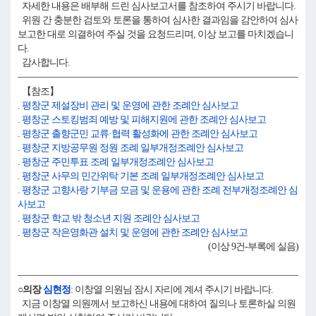
자세한 내용은 배부해 드린 심사보고서를 참조하여 주시기 바랍니다.
위원 간 충분한 검토와 토론을 통하여 심사한 결과임을 감안하여 심사
보고한 대로 의결하여 주실 것을 요청드리며, 이상 보고를 마치겠습니
다.
감사합니다.
【참조】
.
평창군 제설장비 관리 및 운영에 관한 조례안 심사보고
.
평창군 스토킹범죄 예방 및 피해지원에 관한 조례안 심사보고
.
평창군 출향군민 교류·협력 활성화에 관한 조례안 심사보고
.
평창군 지방공무원 정원 조례 일부개정조례안 심사보고
.
평창군 주민투표 조례 일부개정조례안 심사보고
.
평창군 사무의 민간위탁 기본 조례 일부개정조례안 심사보고
.
평창군 고향사랑 기부금 모금 및 운용에 관한 조례 전부개정조례안 심
사보고
.
평창군 학교 밖 청소년 지원 조례안 심사보고
.
평창군 작은영화관 설치 및 운영에 관한 조례안 심사보고
(이상 9건-부록에 실음)
○의장
심현정
: 이창열 의원님 잠시 자리에 계셔 주시기 바랍니다.
지금 이창열 의원께서 보고하신 내용에 대하여 질의나 토론하실 의원