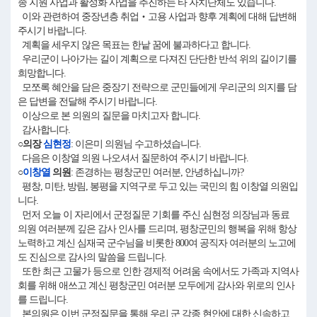
종 지원 사업과 활성화 사업을 추진하는 타 자치단체도 있습니다.
이와 관련하여 중장년층 취업‧고용 사업과 향후 계획에 대해 답변해
주시기 바랍니다.
계획을 세우지 않은 목표는 한낱 꿈에 불과하다고 합니다.
우리군이 나아가는 길이 계획으로 다져진 단단한 반석 위의 길이기를
희망합니다.
모쪼록 혜안을 담은 중장기 전략으로 군민들에게 우리군의 의지를 담
은 답변을 전달해 주시기 바랍니다.
이상으로 본 의원의 질문을 마치고자 합니다.
감사합니다.
○의장
심현정
: 이은미 의원님 수고하셨습니다.
다음은 이창열 의원 나오셔서 질문하여 주시기 바랍니다.
○
이창열
의원
: 존경하는 평창군민 여러분, 안녕하십니까?
평창, 미탄, 방림, 봉평을 지역구로 두고 있는 국민의 힘 이창열 의원입
니다.
먼저 오늘 이 자리에서 군정질문 기회를 주신 심현정 의장님과 동료
의원 여러분께 깊은 감사 인사를 드리며, 평창군민의 행복을 위해 항상
노력하고 계신 심재국 군수님을 비롯한 800여 공직자 여러분의 노고에
도 진심으로 감사의 말씀을 드립니다.
또한 최근 고물가 등으로 인한 경제적 어려움 속에서도 가족과 지역사
회를 위해 애쓰고 계신 평창군민 여러분 모두에게 감사와 위로의 인사
를 드립니다.
본의원은 이번 군정질문을 통해 우리 군 각종 현안에 대한 신속하고