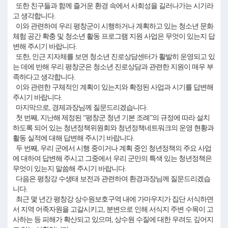
또한 친구들과 함께 즐거운 환경 속에서 사회성을 길러나가는 시기라
고 생각합니다.
이와 관련하여 우리 평창군이 시행하거나 계획하고 있는 청소년 문화
체험 공간 확충 및 청소년 활동 프로그램 지원 사업은 무엇이 있는지 답
변해 주시기 바랍니다.
또한, 인근 지자체를 보면 청소년 진로상담센터가 활발히 운영되고 있
는 데에 반해 우리 평창군은 청소년 진로상담과 관련한 지원이 매우 부
족하다고 생각합니다.
이와 관련한 구체적인 계획이 있는지와 확정된 사업과 시기를 답변해
주시기 바랍니다.
마지막으로, 경제과장님께 질문드리겠습니다.
첫 번째, 지난해 제정된 “평창군 청년 기본 조례”의 규정에 따라 설치
하도록 되어 있는 청년정책위원회와 청년정책네트워크의 운영 현황과
활동 실적에 대해 답변해 주시기 바랍니다.
두 번째, 우리 군에서 시행 중이거나 계획 중인 청년정책의 주요 사업
에 대하여 답변해 주시고 그중에서 우리 군만의 특색 있는 청년정책은
무엇이 있는지 말씀해 주시기 바랍니다.
다음은 평창강 수생태 보전과 관련하여 환경과장님께 질문드리겠습
니다.
최근 몇 년간 평창강 상수원보호구역 내에 가마우지가 집단 서식하면
서 지역 어족자원을 고갈시키고, 분변으로 인해 서식지 주변 수목이 고
사하는 등 피해가 확산되고 있으며, 상수원 수질에 대한 우려도 깊어지