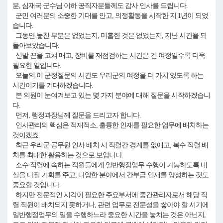
분, 심재국 군수님 이하 공직자분들께도 감사 인사를 드립니다.
군민 여러분의 소중한 기대를 안고, 의정활동을 시작한 지 1년이 되었
습니다.
그동안 놓친 부분은 없었는지, 미흡한 것은 없었는지, 지난 시간을 되
돌아보았습니다.
신발 끈을 고쳐 매고, 장비를 재점검하는 시간은 긴 여정일수록 더욱
필요한 일입니다.
오늘의 이 군정질문의 시간도 우리군의 여정을 더 가치 있도록 하는
시간이기를 기대하겠습니다.
본 의원이 눈여겨보고 있는 몇 가지 분야에 대해 질문을 시작하겠습니
다.
먼저, 행정과장님께 질문을 드리고자 합니다.
인사관리의 핵심은 적재적소, 훌륭한 인재를 필요한 업무에 배치하는
것이겠죠.
최근 우리군 공무원 인사 배치 시 직렬간 경계를 없애고, 복수 직렬 배
치를 최대한 활용하는 것으로 보입니다.
소수 직렬에 속하는 직원들에게 일반행정업무 수행이 가능하도록 내
실을 다질 기회를 주고, 다양한 분야에서 간부급 인재를 양성하는 것도
중요할 것입니다.
하지만 전문적인 시각이 필요한 주요부서에 중간관리자로서 해당 직
렬 직원이 배치되지 못하거나, 관련 업무로 전문성을 쌓아야 할 시기에
일반행정업무의 일을 수행하느라 중요한 시간을 놓치는 것은 아닌지,