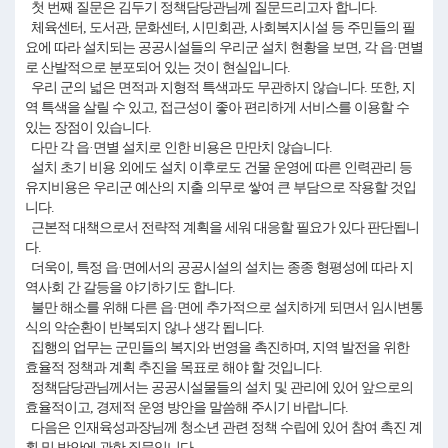
첫 번째 질문은 김두기 정책담당관님께 질문드리고자 합니다.
체육센터, 도서관, 문화센터, 시민회관, 사회복지시설 등 주민들의 필
요에 따라 설치되는 공공시설들의 우리군 설치 현황을 보면, 각 읍·면별
로 산발적으로 분포되어 있는 것이 현실입니다.
우리 군의 넓은 면적과 지형적 특색과도 무관하지 않습니다. 또한, 지
역 특색을 살릴 수 있고, 접근성이 좋아 편리하게 서비스를 이용할 수
있는 장점이 있습니다.
다만 각 읍·면별 설치로 인한 비용은 만만치 않습니다.
설치 초기 비용 외에도 설치 이후로도 건물 운영에 따른 인력관리 등
유지비용은 우리군 예산의 지출 의무로 쌓여 큰 부담으로 작용할 것입
니다.
근본적 대책으로서 전략적 계획을 세워 대응할 필요가 있다 판단됩니
다.
더욱이, 특정 읍·면에서의 공공시설의 설치는 종종 형평성에 따라 지
역사회 간 갈등을 야기하기도 합니다.
불만 해소를 위해 다른 읍·면에 추가적으로 설치하게 되면서 임시변통
식의 악순환이 반복되지 않나 생각 됩니다.
집행의 업무는 군민들의 복지와 번영을 촉진하며, 지역 발전을 위한
효율적 정책과 계획 추진을 목표로 해야 할 것입니다.
정책담당관님께서는 공공시설물들의 설치 및 관리에 있어 앞으로의
효율적이고, 경제적 운영 방안을 말씀해 주시기 바랍니다.
다음은 인재육성과장님께 청소년 관련 정책 수립에 있어 참여 촉진 계
획 및 방안에 관한 질문입니다.