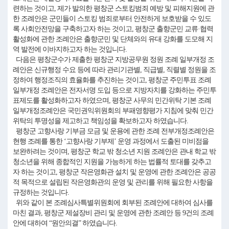
련하는 것이고, 제가 발의한 평창군 스토킹범죄 예방 및 피해지원에 관
한 조례안은 군민들이 스토킹 범죄로부터 안전하게 보호받을 수 있도
록 사회안전망을 구축하고자 하는 것이고, 평창군 출향군민 교류·협력
활성화에 관한 조례안은 출향군민 및 단체와의 유대 강화를 도모해 지
역 발전에 이바지하고자 하는 것입니다.
다음은 평창군수가 제출한 평창군 지방공무원 정원 조례 일부개정 조
례안은 신규행정 수요 등에 따라 관리기관별, 직급별, 직렬별 정원을 조
정하여 행정조직의 효율화를 추진하는 것이고, 평창군 주민투표 조례
일부개정 조례안은 전자서명 도입 등으로 지방자치를 강화하는 주민투
표제도를 활성화하고자 하였으며, 평창군 사무의 민간위탁 기본 조례
일부개정조례안은 국민권익위원회의 부패영향평가 지침에 맞춰 민간
위탁의 투명성을 제고하고 책임성을 확보하고자 하였습니다.
평창군 고향사랑 기부금 모금 및 운용에 관한 조례 전부개정조례안은
현행 조례를 통한 ‘고향사랑 기부제’ 운영 과정에서 도출된 미비점을
보완하려는 것이며, 평창군 학교 밖 청소년 지원 조례안은 관내 학교 밖
청소년을 위해 종합적인 지원을 가능하게 하는 법률적 토대를 갖추고
자 하는 것이고, 평창군 작은영화관 설치 및 운영에 관한 조례안은 공공
적 목적으로 설립된 작은영화관의 운영 및 관리를 위해 필요한 사항을
규정하는 것입니다.
위와 같이 본 조례심사특별위원회에 회부된 조례안에 대하여 심사를
마친 결과, 평창군 제설장비 관리 및 운영에 관한 조례안 등 9건의 조례
안에 대하여 “원안의결” 하였습니다.