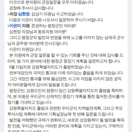
이것으로 본의원의 군정질문을 모두 마치겠습니다.
경청해 주셔서 감사합니다.
○의장
심현정
: 김성기 의원님 수고하셨습니다.
다음은 이은미 의원 나오셔서 질문하여 주시기 바랍니다.
○
이은미
의원
: 존경하는 평창군민 여러분!
심현정 의장님과 동료의원 여러분!
그리고 평창군의 발전과 번영을 위해 노고를 아끼지 않는 심재국 군수
님과 공무원 여러분께 인사드립니다.
이은미 의원입니다.
본 의원에게 군정 질문을 할 수 있는 기회를 주신 것에 대해 감사를 드
리며, 몇 가지 분야에 대한 평창군 중장기 계획을 질문하고자 합니다.
6월 11일자로 강원특별자치도가 출범하였습니다.
전부개정안의 극적인 통과로 더욱 의미있는 출발을 하게 되었습니다.
그간 개정안 통과를 위해 물심양면, 수고와 걱정을 아끼지 않은 공직
자 여러분들에게 감사의 말씀을 드립니다.
평창군민, 강원도민의 염원이 담긴 강원특별자치도의 출범을 축하하
며, 본 의원은 우리군이 선제적인 중장기 계획을 통한 철저한 준비를 마
쳤기를 기대하고 있습니다.
강원특별자치도 출범과 관련한 우리군의 지역발전계획, 그리고 주요
투자사업 계획에 대하여 기획실장님께 첫 번째 질문을 드립니다.
발전을 저해했던 규제가 완화되고, 새로운 성장동력이 될 발판을 획득
한 만큼, 우리군에서는 어떠한 준비와 계획을 가지고 있는지, 구체적으
로 알려 주시기 바랍니다.