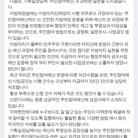
다음은, 기획실장님께 ‘주민참여예산’과 관련한 질문을 드리겠습니
다.
지방재정법에는 지방자치단체장의 시행 의무로도 규정되어 있는 ‘주
민참여예산제도’는 건전한 지방재정 운용을 위해 예산의 전 과정에 주
민의 의견을 반영함으로써 행정의 만족도 제고 및 투명성과 타당성을
부여하는 것으로, 주민참여 방법으로는 공청회, 설문조사, 사업공모 등
이 있습니다.
지방자치가 풀뿌리 민주주의 구현이라면 자치단체 운영의 근본이 되
는 예산 과정에 주민을 참여시키는 것은 참다운 지방자치 실현을 위한
것으로 당연히 필요한 것인데, 지금까지 우리는 행정주체의 공모사업
에만 집중해 정작 우리 주민이 필요한 사업공모에는 소홀하지 않았나
판단이 됩니다.
최근 우리군 주민참여예산 운영에 따른 의견수렴을 보면, 주민참여예
산 사업공모는 시행 건수는 21년부터 지금까지 3년간 3건으로 상당히
저조합니다.
홍보 부족으로 신청 건수 자체가 적은 것도 원인이 될 수 있습니다.
신문기사에는 종종 성공적인 주민참여예산제 성공사례가 소개되고
있습니다.
지역현안에 대해 누구보다도 잘 알고 있는 주민이 지역문제 해결에 적
극 참여할 수 있도록 집행에서는 활발한 홍보, 다양한 방법 제시 등의
적극적인 자세를 갖출 필요가 있다 판단됩니다.
기획실장님께서는 예산의 투명성과 공정성을 높이는 주민참여예산의
일환인 주민제안사업과 관련, 실시 의견과 앞으로의 주민참여예산 활