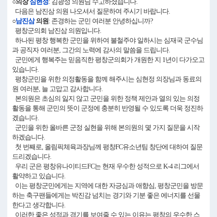
○의장
심현정
: 김광성 의원님 수고하셨습니다.
다음은 남진삼 의원 나오셔서 질문하여 주시기 바랍니다.
○
남진삼
의원
: 존경하는 군민 여러분 안녕하십니까?
평창군의회 남진삼 의원입니다.
하나된 평창 행복한 군민을 위하여 불철주야 일하시는 심재국 군수님
과 공직자 여러분, 그간의 노력에 감사의 말씀을 드립니다.
군민에게 행복주는 믿음직한 평창군의회가 개원한 지 1년이 다가오고
있습니다.
평창군민을 위한 의정활동을 함께 해주시는 심현정 의장님과 동료의
원 여러분, 늘 고맙고 감사합니다.
본의원은 초심의 잃지 않고 군민을 위한 정책 제안과 열의 있는 의정
활동을 통해 군민의 뜻이 군정에 충분히 반영될 수 있도록 더욱 정진하
겠습니다.
군민을 위한 올바른 군정 실현을 위해 본의원의 몇 가지 질문을 시작
하겠습니다.
첫 번째로, 올림픽체육과장님께 평창FC유소년팀 창단에 대하여 질문
드리겠습니다.
우리 군은 평창유나이티드FC는 현재 우수한 성적으로 K-4 리그에서
활약하고 있습니다.
이는 평창군민에게는 지역에 대한 자긍심과 애향심, 평창군민을 방문
하는 축구팬들에게는 박진감 넘치는 경기와 기분 좋은 에너지를 선물
한다고 생각합니다.
이러한 좋은 성적과 경기를 보여줄 수 있는 이유는 평창의 우수한 스