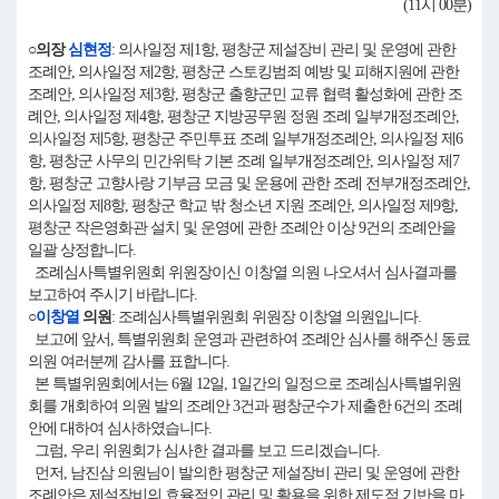
(11시 00분)
○의장
심현정
: 의사일정 제1항, 평창군 제설장비 관리 및 운영에 관한
조례안, 의사일정 제2항, 평창군 스토킹범죄 예방 및 피해지원에 관한
조례안, 의사일정 제3항, 평창군 출향군민 교류 협력 활성화에 관한 조
례안, 의사일정 제4항, 평창군 지방공무원 정원 조례 일부개정조례안,
의사일정 제5항, 평창군 주민투표 조례 일부개정조례안, 의사일정 제6
항, 평창군 사무의 민간위탁 기본 조례 일부개정조례안, 의사일정 제7
항, 평창군 고향사랑 기부금 모금 및 운용에 관한 조례 전부개정조례안,
의사일정 제8항, 평창군 학교 밖 청소년 지원 조례안, 의사일정 제9항,
평창군 작은영화관 설치 및 운영에 관한 조례안 이상 9건의 조례안을
일괄 상정합니다.
조례심사특별위원회 위원장이신 이창열 의원 나오셔서 심사결과를
보고하여 주시기 바랍니다.
○
이창열
의원
: 조례심사특별위원회 위원장 이창열 의원입니다.
보고에 앞서, 특별위원회 운영과 관련하여 조례안 심사를 해주신 동료
의원 여러분께 감사를 표합니다.
본 특별위원회에서는 6월 12일, 1일간의 일정으로 조례심사특별위원
회를 개회하여 의원 발의 조례안 3건과 평창군수가 제출한 6건의 조례
안에 대하여 심사하였습니다.
그럼, 우리 위원회가 심사한 결과를 보고 드리겠습니다.
먼저, 남진삼 의원님이 발의한 평창군 제설장비 관리 및 운영에 관한
조례안은 제설장비의 효율적인 관리 및 활용을 위한 제도적 기반을 마