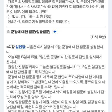
다음은 의사일정 제9항, 평창군 작은영화관 설치 및 운영에 관한 조례
안에 대해서는 심사보고한 바와 같이 원안대로 의결하고자 하는데, 의
원 여러분, 이의 없으십니까?
(「없습니다.」하는 의원 있음)
이의가 없으므로 가결되었음을 선포합니다.
10. 군정에 대한 질문(일괄질문)
(11시 10분)
○의장
심현정
: 다음은 의사일정 제10항, 군정에 대한 질문을 상정합니
다.
오늘 6월 13일과 15일, 2일간은 군정에 대한 질문과 답변을 실시하게
됩니다.
원활한 진행을 위하여 오늘은 일괄질문을 실시하고, 15일은 일괄질문
에 대한 답변을 듣도록 하겠습니다.
군정에 대한 질문을 통하여 우리 군 현안과 주요사업에 대한 이해를
높이고, 창의적이고 발전적인 대안이 도출될 수 있도록, 동료의원 여러
분께서는 적극적인 참여를 부탁드립니다.
그리고 집행기관 공무원 여러분께서도 의원들의 질문에 성실하게 답
변하여 주실 것을 당부드립니다.
오늘 일괄질문은 김성기 의원, 이은미 의원, 이창열 의원, 김광성 의원,
남진삼 의원, 박춘희 의원 순으로 진행하겠습니다.
일괄질문과 답변은 평창군의회 회의규칙 제79조에 따라 본 질문은 20