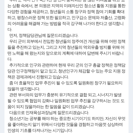
는 상황 속에서, 본 의원은 지역의 미래자산인 청소년 활동 지원을 통한
다양한 경험을 제공하고, 청년들의 소통 창구와 정책 참여 기회를 확대
하고, 평창스러운 정책 또한 필요하고, 인구감소 문제와 저출산, 고령화
의 어려움을 해결해 가는 방법을 적극 강구해 나가야 한다고 생각합니
다.
먼저, 정책담당관님께 질문드리겠습니다.
우리 군이 외부에서 전입한 청년들의 정주여건 개선을 위해 어떤 정책
들을 추진하고 있는지, 그리고 지역 청년들의 역외유출 방지를 위해 어
떤 노력을 해 왔는지와 앞으로의 계획에 대하여 답변해 주시기 바랍니
다.
추가적으로 인구와 관련하여 현재 우리 군의 인구 총괄 정책은 정책담
당관 인구정책팀이 맡고 있고, 청년인구가 체감할 수 있는 주요 지원 정
책은 경제과에서 진행되고 있습니다.
좀 더 효율적인 업무 추진이 될 수 있도록 일원화된 창구가 필요하지
않을까 생각됩니다.
관련 부서와의 업무가 충분히 유기적으로 결합 되고, 시너지가 발생
될 수 있도록 협업의 강화나 일원화된 업무 추진을 강구하시는 것도 도
움이 되지 않을까라는 한 말씀을 같이 드리겠습니다.
다음으로 인재육성과장님께 질문드리겠습니다.
청소년기는 공부를 해야 하는 중요한 시기이기도 하지만, 자신이 무엇
을 좋아하는지 알기 위해서 다양한 것들을 경험하고 마음껏 상상하며
인생의 기초를 다져나가는 시기입니다.