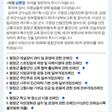
○의장
심현정
: 의석을 정돈하여 주시기 바랍니다.
회의에 앞서, 의원님들께 양해 말씀을 드리겠습니다.
심재국 군수님은 제17회 시장·군수·구청장 산림연찬회 참석으로, 김영
균 부군수님은 정부합동평가 제1차 대책보고회 등 참석으로, 이성모 산
림과장은 제17회 시장·군수·구청장 산림연찬회 참석으로, 김재열 안전
교통과장은 평창군 통합방위협의회 업무 출장으로, 심재호 건설과장은
방재분야 특수전문교육 참석으로 인해, 제2차 본회의에 부득이하게 참
석하지 못하는 것을 양지하여 주시기 바랍니다.
성원이 되었으므로 제286회 평창군의회 정례회 제2차 본회의를 개의
하겠습니다.
1. 평창군 제설장비 관리 및 운영에 관한 조례안
2. 평창군 스토킹범죄 예방 및 피해지원에 관한 조례안
3. 평창군 출향군민 교류 협력 활성화에 관한 조례안
4. 평창군 지방공무원 정원 조례 일부개정조례안
5. 평창군 주민투표 조례 일부개정조례안
6. 평창군 사무의 민간위탁 기본 조례 일부개정조례안
7. 평창군 고향사랑 기부금 모금 및 운용에 관한 조례 전부개정조례안
8. 평창군 학교 밖 청소년 지원 조례안
9. 평창군 작은영화관 설치 및 운영에 관한 조례안 (이상9건 조례심사특
별위원회 제출)