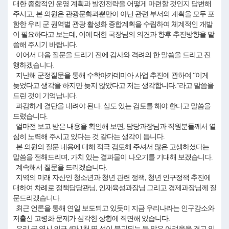
대한 종합적인 운영 계획과 발전전략을 어떻게 마련할 것인지 답변해
주시고, 본 의원은 관광문화과뿐만이 아닌 관련 부서의 계획을 모두 포
함한 우리 군 권역별 관광 활성화 종합계획을 수립하여 체계적인 개발
이 필요하다고 보는데, 이에 대한 국장님의 의견과 향후 추진방향을 말
씀해 주시기 바랍니다.
이어서 다음 질문을 드리기 전에 감사와 격려의 한 말씀을 드리고 진
행하겠습니다.
지난해 군정질문을 통해 수학아카데미아 사업 추진에 관하여 “이게
늦었다고 생각을 하지만 늦지 않았다고 저는 생각합니다.”라고 말씀을
드린 것이 기억납니다.
과감하게 결단을 내려야 된다. 심도 있는 검토를 해야 한다고 말씀을
드렸습니다.
얼마전 보고 받은 내용을 확인해 보면, 담당과장님과 직원분들께서 열
심히 노력해 주시고 있다는 것 같다는 생각이 듭니다.
본 의원의 질문 내용에 대해 적극 검토해 주셔서 많은 고생하셨다는
말씀을 전해드리며, 가치 있는 결과물이 나오기를 기대해 보겠습니다.
계속해서 질문을 드리겠습니다.
지역의 미래 자산인 청소년과 청년 관련 정책, 청년 인구정책 추진에
대하여 차례로 정책담당관님, 인재육성과장님 그리고 경제과장님께 질
문드리겠습니다.
최근 언론을 통해 연일 보도되고 있듯이 지금 우리나라는 인구감소와
저출산 고령화 문제가 심각한 상황에 직면해 있습니다.
우리 군 역시 인구 4만 1천 명 선이 붕괴되는 등 많은 어려움을 겪고 있