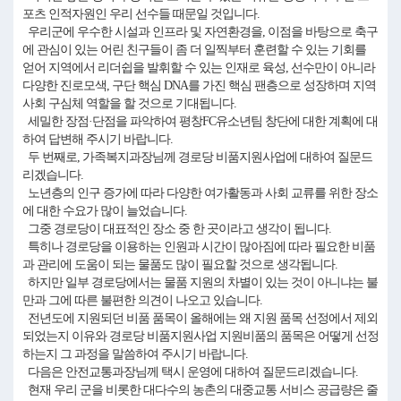
포츠 인적자원인 우리 선수들 때문일 것입니다.
우리군에 우수한 시설과 인프라 및 자연환경을, 이점을 바탕으로 축구
에 관심이 있는 어린 친구들이 좀 더 일찍부터 훈련할 수 있는 기회를
얻어 지역에서 리더쉽을 발휘할 수 있는 인재로 육성, 선수만이 아니라
다양한 진로모색, 구단 핵심 DNA를 가진 핵심 팬층으로 성장하며 지역
사회 구심체 역할을 할 것으로 기대됩니다.
세밀한 장점·단점을 파악하여 평창FC유소년팀 창단에 대한 계획에 대
하여 답변해 주시기 바랍니다.
두 번째로, 가족복지과장님께 경로당 비품지원사업에 대하여 질문드
리겠습니다.
노년층의 인구 증가에 따라 다양한 여가활동과 사회 교류를 위한 장소
에 대한 수요가 많이 늘었습니다.
그중 경로당이 대표적인 장소 중 한 곳이라고 생각이 됩니다.
특히나 경로당을 이용하는 인원과 시간이 많아짐에 따라 필요한 비품
과 관리에 도움이 되는 물품도 많이 필요할 것으로 생각됩니다.
하지만 일부 경로당에서는 물품 지원의 차별이 있는 것이 아니냐는 불
만과 그에 따른 불편한 의견이 나오고 있습니다.
전년도에 지원되던 비품 품목이 올해에는 왜 지원 품목 선정에서 제외
되었는지 이유와 경로당 비품지원사업 지원비품의 품목은 어떻게 선정
하는지 그 과정을 말씀하여 주시기 바랍니다.
다음은 안전교통과장님께 택시 운영에 대하여 질문드리겠습니다.
현재 우리 군을 비롯한 대다수의 농촌의 대중교통 서비스 공급량은 줄