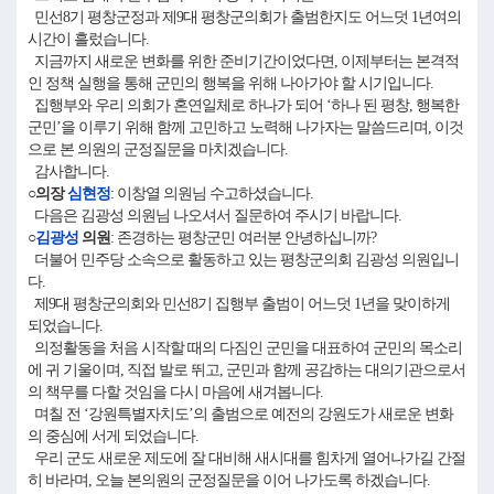
민선8기 평창군정과 제9대 평창군의회가 출범한지도 어느덧 1년여의
시간이 흘렀습니다.
지금까지 새로운 변화를 위한 준비기간이었다면, 이제부터는 본격적
인 정책 실행을 통해 군민의 행복을 위해 나아가야 할 시기입니다.
집행부와 우리 의회가 혼연일체로 하나가 되어 ‘하나 된 평창, 행복한
군민’을 이루기 위해 함께 고민하고 노력해 나가자는 말씀드리며, 이것
으로 본 의원의 군정질문을 마치겠습니다.
감사합니다.
○의장
심현정
: 이창열 의원님 수고하셨습니다.
다음은 김광성 의원님 나오셔서 질문하여 주시기 바랍니다.
○
김광성
의원
: 존경하는 평창군민 여러분 안녕하십니까?
더불어 민주당 소속으로 활동하고 있는 평창군의회 김광성 의원입니
다.
제9대 평창군의회와 민선8기 집행부 출범이 어느덧 1년을 맞이하게
되었습니다.
의정활동을 처음 시작할 때의 다짐인 군민을 대표하여 군민의 목소리
에 귀 기울이며, 직접 발로 뛰고, 군민과 함께 공감하는 대의기관으로서
의 책무를 다할 것임을 다시 마음에 새겨봅니다.
며칠 전 ‘강원특별자치도’의 출범으로 예전의 강원도가 새로운 변화
의 중심에 서게 되었습니다.
우리 군도 새로운 제도에 잘 대비해 새시대를 힘차게 열어나가길 간절
히 바라며, 오늘 본의원의 군정질문을 이어 나가도록 하겠습니다.