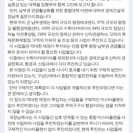
실효성 있는 대책을 집행부와 함께 고민해 보고자 합니다.
먼저, 남부권 관광활성화를 위한 종합대책 마련에 대하여 경제건설국
장님께 질문드리겠습니다.
현재 우리 군 남부권에는 90억 규모의 평창에코랜드, 97억 규모의 평창
강 물환경체험센터, 110억 규모의 수학아카데미아, 84억 규모의 장암산
하늘 자연휴양림, 150억 규모의 청옥산 은하수 산악관광허브, 52억의 목
재문화체험장, 51억의 치유의 숲 조성 등의 사업이 추진되고 있습니다.
이 사업들은 막대한 재정이 투자되는 만큼 향후 평창 남부권 관광활성
화의 초석이 되어야 할 중요한 사업들입니다.
이중에서 수학아카데미아를 제외한 6개 사업은 경제건설국 산하의 관
광문화과, 환경과, 산림과에서 각각 추진하고 있습니다.
본 의원은 이 사업들이 상호 시너지 효과를 내기 위한 구체적 방안이
마련되어 있는지, 구상단계에서 종합적인 발전전략을 수립하여 추진되
었는지 의문입니다.
만약 구체적인 계획없이 각 사업별로 개별적으로 추진되었다면 이는
큰 문제라고 생각합니다.
이 정도의 막대한 재정이 투입되는 사업들을 구체적인 마스터플랜도
없이 추진하였다는 것은 그야말로 주먹구구식 행정이라는 점을 지적하
지 않을 수 없습니다.
국장님께서는 이 사업들간 상호 연계할 수 있는 종합 마스터플랜을 사
전에 수립하여 사업을 추진하였는지를 답변하여 주시기 바라며, 만약
구체적인 마스터플랜이 없이 추진되었다면, 현재 추진되는 사업들에