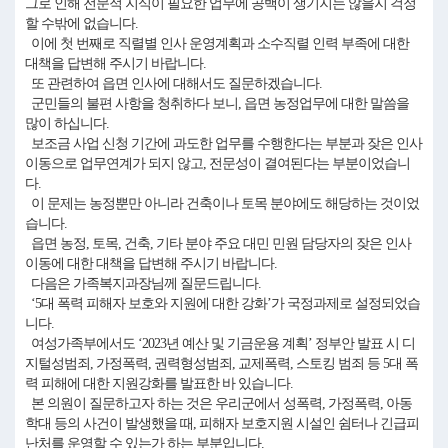
그로 인해 전문적 지식이 필요한 업무에 공백이 생기지는 않을지 걱정
할 수밖에 없습니다.
이에 첫 번째로 직렬별 인사 운영계획과 소수직렬 인력 부족에 대한
대책을 답변해 주시기 바랍니다.
또 관련하여 읍면 인사에 대해서도 질문하겠습니다.
군민들의 불편 사항을 청취하다 보니, 읍면 농정업무에 대한 말씀을
많이 하십니다.
보조금 사업 신청 기간에 과도한 업무를 수행한다는 부분과 잦은 인사
이동으로 업무연계가 되지 않고, 전문성이 결여된다는 부분이었습니
다.
이 문제는 농정뿐만 아니라 건축이나 토목 분야에도 해당하는 것이었
습니다.
읍면 농정, 토목, 건축, 기타 분야 주요 대민 민원 담당자의 잦은 인사
이동에 대한 대책을 답변해 주시기 바랍니다.
다음은 가족복지과장님께 질문드립니다.
‘5대 폭력 피해자 보호와 지원에 대한 강화’가 국정과제로 설정되었습
니다.
여성가족부에서도 ‘2023년 예산 및 기금운용 계획’ 정부안 발표 시 디
지털성범죄, 가정폭력, 권력형성범죄, 교제폭력, 스토킹 범죄 등 5대 폭
력 피해에 대한 지원강화를 발표한 바 있습니다.
본 의원이 질문하고자 하는 것은 우리군에서 성폭력, 가정폭력, 아동
학대 등의 사건이 발생했을 때, 피해자 보호지원 시설인 쉼터나 긴급피
난처를 운영할 수 있는가 하는 부분입니다.