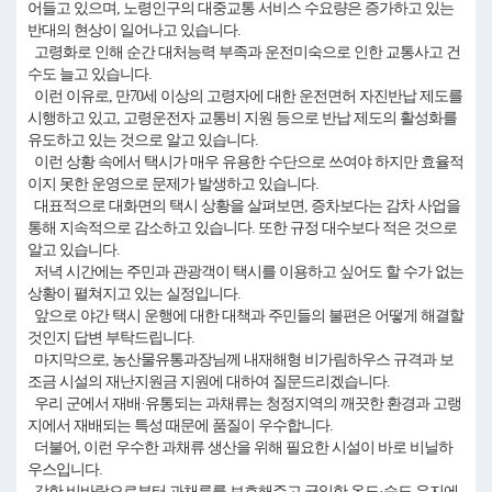
어들고 있으며, 노령인구의 대중교통 서비스 수요량은 증가하고 있는
반대의 현상이 일어나고 있습니다.
고령화로 인해 순간 대처능력 부족과 운전미숙으로 인한 교통사고 건
수도 늘고 있습니다.
이런 이유로, 만70세 이상의 고령자에 대한 운전면허 자진반납 제도를
시행하고 있고, 고령운전자 교통비 지원 등으로 반납 제도의 활성화를
유도하고 있는 것으로 알고 있습니다.
이런 상황 속에서 택시가 매우 유용한 수단으로 쓰여야 하지만 효율적
이지 못한 운영으로 문제가 발생하고 있습니다.
대표적으로 대화면의 택시 상황을 살펴보면, 증차보다는 감차 사업을
통해 지속적으로 감소하고 있습니다. 또한 규정 대수보다 적은 것으로
알고 있습니다.
저녁 시간에는 주민과 관광객이 택시를 이용하고 싶어도 할 수가 없는
상황이 펼쳐지고 있는 실정입니다.
앞으로 야간 택시 운행에 대한 대책과 주민들의 불편은 어떻게 해결할
것인지 답변 부탁드립니다.
마지막으로, 농산물유통과장님께 내재해형 비가림하우스 규격과 보
조금 시설의 재난지원금 지원에 대하여 질문드리겠습니다.
우리 군에서 재배·유통되는 과채류는 청정지역의 깨끗한 환경과 고랭
지에서 재배되는 특성 때문에 품질이 우수합니다.
더불어, 이런 우수한 과채류 생산을 위해 필요한 시설이 바로 비닐하
우스입니다.
강한 비바람으로부터 과채류를 보호해주고 균일한 온도·습도 유지에