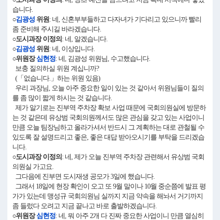
습니다.
○
김광성
위원
: 네, 신혼부부들하고 다자녀가 기다리고 있으니까 빨리
좀 준비해 주시길 바라겠습니다.
○도시과장 이정의
: 네, 알겠습니다.
○
김광성
위원
: 네, 이상입니다.
○위원장
심현정
: 네, 김광성 위원님, 수고했습니다.
보충 질의하실 위원 계십니까?
(「없습니다.」하는 위원 있음)
우리 과장님, 오늘 아주 중요한 일이 있는 것 같아서 위원님들이 질의
를 좀 많이 짧게 하시는 것 같습니다.
제가 알기로는 진부역 주차장 확보 사업 때문에 국회의원실에 방문하
는 것 같은데 유상범 국회의원께서도 많은 관심을 갖고 있는 사업이니
만큼 오늘 팀장님하고 올라가셔서 반드시 그 계획하는 대로 관철될 수
있도록 잘 설명드리고 좋은, 좋은 대답 받아오시기를 부탁을 드리겠습
니다.
○도시과장 이정의
: 네, 제가 오늘 진부역 주차장 관련해서 유상범 국회
의원실 가고요.
그다음에 진부면 도시재생 공모가 3일에 했습니다.
그래서 18일에 현장 확인이 오고 또 9월 말이나 10월 중순쯤에 발표 평
가가 있는데 맹성규 국회의원님 실까지 지금 약속을 해놔서 거기까지
좀 들렀다 오려고 지금 끝나고 바로 출발하겠습니다.
○위원장
심현정
: 네, 뭐 아주 2개 다 진짜 중요한 사업이니 만큼 열심히