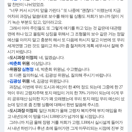
말 찬반이 나뉘었었죠.
“너무 커서 시가지 앞을 가린다.” 또 나중에 “괜찮다.” 이랬는데 지금
어차피 과장님 말씀대로 보수를 해야 될 상황도 저희가 보니까 많이 거
기 녹슨 부분도 있고, 있더라고요.
그래서 아마 주민들도 또 그렇게 얘기를 하고 있는 것 같은데 대관령
면에 하나 있고 올림픽 상징을 위해서 그 조형물의 보수 같은 거는 정말
예산을 아끼지 말고 충분히 해서 또 다음에 하시지 말고 이번에 또 우리
세계연맹 그런 것도 열리고 하니까 좀 철저하게 계획 세우셔서 잘해 주
시기 바랍니다.
○도시과장 이정의
: 네, 알겠습니다.
○
박춘희
위원
: 이상입니다.
○위원장
심현정
: 네, 박춘희 위원님, 수고했습니다.
또 다른 질의하실, 네, 김광성 위원님, 질의해 주시기 바랍니다.
○
김광성
위원
: 네, 김광성 위원입니다.
과장님, 이번에 우리 도시과 예산이 한 40억 정도 되는데 그중에 한 27
억이 우리 고령자주택 토지 매입이 거의 한 70% 가까이 되는데 이게 우
리 공유재산 심의한 지가 꽤 오래됐는데 우리 토지 매입 우리 예산이 섰
는데 앞으로 좀 진행 상황에 대해서 한번 말씀해 주시죠.
○도시과장 이정의
: 일단 저희가 올해 고령자 복지주택 부지 매입을 하
고 내년도에 이 땅을 다시 LH에다가 넘겨야 될 시점입니다.
그러니까 지금 올해 장평 거를 저희가 고령, LH에서 실시설계 들어가
서 내년 하반기나 후년 초에 들어가면 그게 마무리되는 시점에 진부 것