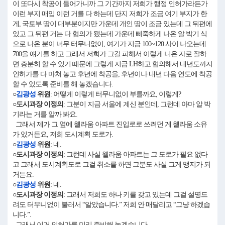
이 또다시 착공이 들어가니까 그 기간까지 저희가 행정 인허가라든가
이런 부지 매입 이런 거를 다 하는데 단지 저희가 조금 여기 부지가 한
게, 국토부 땅이 대부분이지만 가운데 개인 땅이 조금 있는데 그 뒤편에
있고 그 뒤편 거는 다 협의가 됐는데 가운데 삐죽하게 나온 알 박기 식
으로 나온 분이 너무 터무니없이, 여기가 지금 100~120 사이 나오는데
700을 얘기를 하고 그래서 저희가 그걸 피해서 이렇게 니은 자로 잘하
면 충분히 할 수 있기 때문에 그렇게 지금 LH하고 협의해서 내년도까지
인허가를 다 마쳐 놓고 후년에 착공을, 후년이나 내년 다음 연도에 착공
할 수 있도록 준비를 해 놓겠습니다.
○
김광성
위원
: 어떻게 이렇게 터무니없이 부를까요, 이렇게?
○도시과장 이정의
: 그분이 지금 서울에 계신 분인데, 그런데 아마 알 박
기라는 거를 알까 봐요.
그래서 제가 그 옆에 웰라움 아파트 진입로로 쓰려던 게 웰라움 소유
가 있거든요, 저희 도시계획 도로가.
○
김광성
위원
: 네.
○도시과장 이정의
: 그런데 사실 웰라움 아파트는 그 도로가 필요 없다
고 그래서 도시계획도로 그걸 취소를 하면 그분도 사실 그게 맹지가 되
거든요.
○
김광성
위원
: 네.
○도시과장 이정의
: 그래서 저희도 하나 키를 갖고 있는데 그걸 설명드
려도 터무니없이 불러서 “알았습니다.” 저희 안 매달리고 “그냥 하겠습
니다.”.
그래서 이거 인허가를 미리 준비해 놓겠습니다.