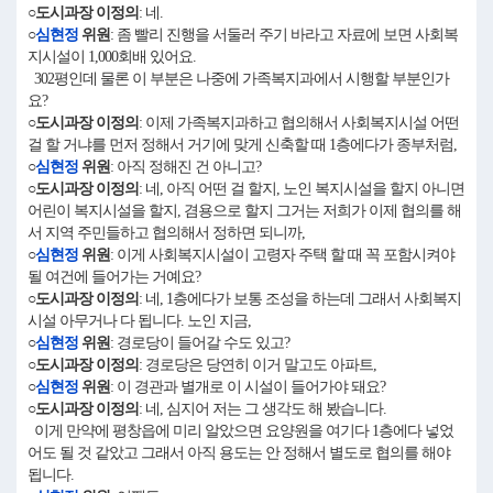
○도시과장 이정의
: 네.
○
심현정
위원
: 좀 빨리 진행을 서둘러 주기 바라고 자료에 보면 사회복
지시설이 1,000회배 있어요.
302평인데 물론 이 부분은 나중에 가족복지과에서 시행할 부분인가
요?
○도시과장 이정의
: 이제 가족복지과하고 협의해서 사회복지시설 어떤
걸 할 거냐를 먼저 정해서 거기에 맞게 신축할 때 1층에다가 종부처럼,
○
심현정
위원
: 아직 정해진 건 아니고?
○도시과장 이정의
: 네, 아직 어떤 걸 할지, 노인 복지시설을 할지 아니면
어린이 복지시설을 할지, 겸용으로 할지 그거는 저희가 이제 협의를 해
서 지역 주민들하고 협의해서 정하면 되니까,
○
심현정
위원
: 이게 사회복지시설이 고령자 주택 할 때 꼭 포함시켜야
될 여건에 들어가는 거예요?
○도시과장 이정의
: 네, 1층에다가 보통 조성을 하는데 그래서 사회복지
시설 아무거나 다 됩니다. 노인 지금,
○
심현정
위원
: 경로당이 들어갈 수도 있고?
○도시과장 이정의
: 경로당은 당연히 이거 말고도 아파트,
○
심현정
위원
: 이 경관과 별개로 이 시설이 들어가야 돼요?
○도시과장 이정의
: 네, 심지어 저는 그 생각도 해 봤습니다.
이게 만약에 평창읍에 미리 알았으면 요양원을 여기다 1층에다 넣었
어도 될 것 같았고 그래서 아직 용도는 안 정해서 별도로 협의를 해야
됩니다.