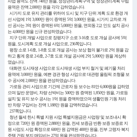
사업 용역도 잔액 740만 원을, 성장관리계획구역 및 성장관리계획 수립
용역은 잔액 2,000만 원을 각각 감하였습니다.
시가지 도로 유지 관리를 위하여 도시 및 지구 단위 계획 도로 환경 개
선 사업에 1억 3,000만 원이 증액된 5억 3,000만 원을, 시가지 교차로 개
선 공사는 3억 원이 증액된 6억 5,000만 원을, 면외동 2교 인도 설치 공사
는 4,000만 원을 신규 편성하였습니다.
지구 단위 개발 사업으로 장평지구 소로 3-16호 도로 개설 공사에 5억
원을, 도시계획 도로 개설 사업으로, 236쪽입니다.
평창 소로 1-6호, 1-8호 도로 개설 공사는 보상 협의 불가로 2억 원을 감
하고 횡계 중로 2-6호, 2-7호 도로 개설 공사에 2억 5,000만 원을 계상하
였습니다.
대화면 도시재생 사업으로 도시재생 사업 부지 철거 및 폐기물 처리
용역에 3,000만 원을, 예쁜 경관 형성 사업으로 대관령 올림픽 조형물 보
수 공사에 2,000만 원을 편성하였습니다.
가로등 관리 사업으로 기간제 근로자 등 보수는 81만 6,000원을 감하였
으며 일반 운영비, 차량 선박비는 500만 원 증액된 1,850만 원을, 가로등
설치 및 유지 보수 공사는 1억 원을 증액하였으며 생활민원 기동 처리
반 차량 구입비는 잔액 1,188만 원을 감액하였습니다.
237쪽입니다.
청년 월세 한시 특별 지원 사업 특별지원금은 사업량 및 보조내시 확
정으로 720만 원 증액된 2,880만 원을, 전세 보증금 반환 보증 보증료 지
원 사업도 사업 확정으로 600만 원 감액된 400만 원을, 진부 고령자 복지
주택 건립 부지 매입비는 27억 원을 편성하였습니다.