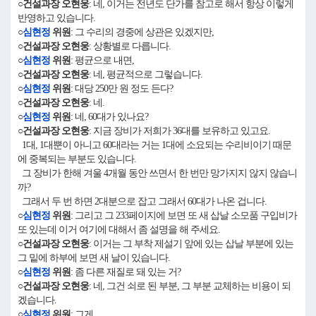
○건설과장 오현웅
: 네, 이거는 전년도 단가를 참고로 해서 항상 이렇게
반영하고 있습니다.
○
심현정
위원
: 그 수리의 경중에 상관은 있겠지만,
○건설과장 오현웅
: 상황별로 다릅니다.
○
심현정
위원
: 평균으로 내면,
○건설과장 오현웅
: 네, 평균적으로 그렇습니다.
○
심현정
위원
: 대당 250만 원 정도 든다?
○건설과장 오현웅
: 네.
○
심현정
위원
: 네, 60대가 있나요?
○건설과장 오현웅
: 지금 장비가 저희가 36대를 보유하고 있고요.
1대, 1대뿐이 아니고 60대라는 거는 1대에 소요되는 수리비이기 때문
에 중복되는 부분도 있습니다.
그 장비가 한해 겨울 4개월 동안 쓰면서 한 번만 망가지지 않지 않습니
까?
그래서 두 번 하면 2대분으로 잡고 그래서 60대가 나온 겁니다.
○
심현정
위원
: 그리고 그 233페이지에 보면 또 새 삽날 소모품 구입비가
또 있는데 이거 여기에 대해서 좀 설명을 해 주세요.
○건설과장 오현웅
: 이거는 그 부착 제설기 앞에 있는 삽날 부분에 있는
그 밑에 하부에 보면 새 날이 있습니다.
○
심현정
위원
: 좀 다른 재질로 돼 있는 거?
○건설과장 오현웅
: 네, 그건 쇠로 된 부분, 그 부분 교체하는 비용이 되
겠습니다.
○
심현정
위원
: 그게.