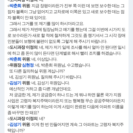
○
박춘희
위원
: 지금 장평이라든가 진부 쪽 이런 데 보면 보수한 데는 그
점자 블록이 그냥 없어지고 교차로에 이쪽은 있고 새로 보수한 데는 점
자 블록이 안 돼 있어요.
그래서 그거를 또 제기를 많이 하시더라고요.
그래서 제가 저번에 팀장님하고 얘기를 했는데 그걸 이번에 시가지 도
로 보수라든가 새로 할 적에 철저하게 그것도 좀 챙기셔서 그 시각 장애
인분들이 보행에 불편이 없도록 그렇게 해 주시기 바랍니다.
○도시과장 이정의
: 네, 제가 저기 일제 조사를 해서 얼마 안 된다면 일시
에 하고 좀 돈이 많이 든다면 단계별로 해서 빨리 조치를 하겠습니다.
○
박춘희
위원
: 네, 이상입니다.
○위원장
심현정
: 네, 박춘희 위원님, 수고했습니다.
또 다른 질의하실 위원 계십니까?
네, 김성기 위원님, 질의해 주시기 바랍니다.
○
김성기
위원
: 네, 김성기 위원입니다.
예산적인 거하고 좀 다른 개념인데요.
저 궁금한 게, 제가 궁금증이 하나 드는 게 뭐냐 하면 물론 국가 지원
사업은 고령자 복지주택이라든지 또는 행복형 무슨 공공주택이라든지
이렇게 얘기를 많이 하는데 이게 사업이 완료된 다음에 아파트 이름을
좀 바꾸면 안 돼요?
○도시과장 이정의
: 네?
○
김성기
위원
: 이게 한 번 만들어지면 계속 그 아파트는 고령자 복지주
택입니까?