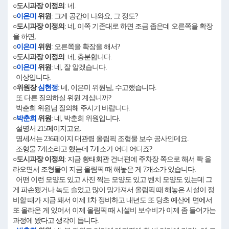
○도시과장 이정의
: 네.
○
이은미
위원
: 그게 공간이 나와요, 그 정도?
○도시과장 이정의
: 네, 이쪽 기존대로 하면 조금 좁은데 오른쪽을 확장
을 하면,
○
이은미
위원
: 오른쪽을 확장을 해서?
○도시과장 이정의
: 네, 충분합니다.
○
이은미
위원
: 네, 잘 알겠습니다.
이상입니다.
○위원장
심현정
: 네, 이은미 위원님, 수고했습니다.
또 다른 질의하실 위원 계십니까?
박춘희 위원님 질의해 주시기 바랍니다.
○
박춘희
위원
: 네, 박춘희 위원입니다.
설명서 215페이지고요.
명세서는 236페이지 대관령 올림픽 조형물 보수 공사인데요.
조형물 7개소라고 했는데 7개소가 어디 어디죠?
○도시과장 이정의
: 지금 황태회관 건너편에 주차장 쪽으로 해서 쫙 올
라오면서 조형물이 지금 올림픽 때 해놓은 게 7개소가 있습니다.
어떤 이런 모양도 있고 사진 찍는 모양도 있고 벤치 모양도 있는데 그
게 파손됐거나 녹도 슬었고 많이 망가져서 올림픽 때 해놓은 시설이 정
비할 때가 지금 돼서 이제 1차 정비하고 내년도 또 당초 예산에 면에서
또 올라온 게 있어서 이제 올림픽 때 시설비 보수비가 이제 좀 들어가는
과정에 왔다고 생각이 듭니다.