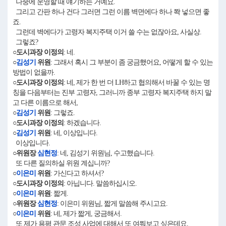
나중에 운영할 때 얘기하는 거예요.
그리고 간판 하나 건다 그러면 그런 이름 벽면에다 하나 쫙 넣으면 좋
죠.
그런데 벽에다가 고령자 복지주택 이거 쓸 수는 없잖아요, 사실상.
그렇죠?
○도시과장 이정의
: 네.
○
김성기
위원
: 그래서 혹시 그 부분이 좀 궁금했어요, 어떻게 할 수 있는
방법이 없을까.
○도시과장 이정의
: 네, 제가 한 번 더 LH하고 협의해서 바꿀 수 있는 명
칭을 다음부터는 진부 고령자, 그러니까 종부 고령자 복지주택 하지 말
고 다른 이름으로 해서,
○
김성기
위원
: 그렇죠.
○도시과장 이정의
: 하겠습니다.
○
김성기
위원
: 네, 이상입니다.
이상입니다.
○위원장
심현정
: 네, 김성기 위원님, 수고했습니다.
또 다른 질의하실 위원 계십니까?
○
이은미
위원
: 가신다고 하셔서?
○도시과장 이정의
: 아닙니다. 말씀하십시오.
○
이은미
위원
: 짧게.
○위원장
심현정
: 이은미 위원님, 짧게 말씀해 주시고요.
○
이은미
위원
: 네, 제가 짧게, 궁금해서.
또 제가 용평 관문 조성 사업에 대해서 또 여쭤보고 싶은데요.