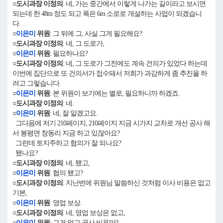
○도시과장 이정의
: 네, 가는 중간에서 이렇게 나가는 길이라고 보시면
되는데 한 48m 정도 되고 폭은 6m 소로로 개설하는 사업이 되겠습니
다.
○
이은미
위원
: 그 뒤에 그, 사실 그게 필요해요?
○도시과장 이정의
: 네, 그 도로가,
○
이은미
위원
: 필요하나요?
○도시과장 이정의
: 네, 그 도로가 그전에도 계속 건의가 있었다 하는데
이번에 집단으로 또 건의서가 접수돼서 저희가 과감하게 좀 추진을 하
려고 그렇습니다.
○
이은미
위원
: 본 위원이 보기에는 별로, 필요하니까 하겠죠.
○도시과장 이정의
: 네.
○
이은미
위원
: 네, 잘 알겠고요.
그다음에 저기 210페이지, 210페이지 지금 시가지 교차로 개선 공사 해
서 봉평면 창동리 지금 하고 있잖아요?
그런데 토지주하고 협의가 잘 되나요?
됐나요?
○도시과장 이정의
: 네, 됐고,
○
이은미
위원
: 협의 됐고?
○도시과장 이정의
: 지난번에 위원님 말씀하신 것처럼 이사 비용은 없고
기본,
○
이은미
위원
: 영업 보상.
○도시과장 이정의
: 네, 영업 보상은 없고,
○
이은미
위원
: 그건 없고 공사 비용만?