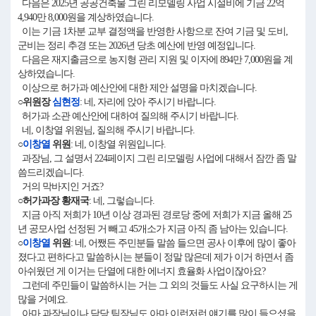
다음은 2025년 공공건축물 그린 리모델링 사업 시설비에 기금 22억
4,940만 8,000원을 계상하였습니다.
이는 기금 1차분 교부 결정액을 반영한 사항으로 잔여 기금 및 도비,
군비는 정리 추경 또는 2026년 당초 예산에 반영 예정입니다.
다음은 재지출금으로 농지형 관리 지원 및 이자에 894만 7,000원을 계
상하였습니다.
이상으로 허가과 예산안에 대한 제안 설명을 마치겠습니다.
○위원장
심현정
: 네, 자리에 앉아 주시기 바랍니다.
허가과 소관 예산안에 대하여 질의해 주시기 바랍니다.
네, 이창열 위원님, 질의해 주시기 바랍니다.
○
이창열
위원
: 네, 이창열 위원입니다.
과장님, 그 설명서 224페이지 그린 리모델링 사업에 대해서 잠깐 좀 말
씀드리겠습니다.
거의 막바지인 거죠?
○허가과장 황재국
: 네, 그렇습니다.
지금 아직 저희가 10년 이상 경과된 경로당 중에 저희가 지금 올해 25
년 공모사업 선정된 거 빼고 45개소가 지금 아직 좀 남아는 있습니다.
○
이창열
위원
: 네, 어쨌든 주민분들 말씀 들으면 공사 이후에 많이 좋아
졌다고 편하다고 말씀하시는 분들이 정말 많은데 제가 이거 하면서 좀
아쉬웠던 게 이거는 단열에 대한 에너지 효율화 사업이잖아요?
그런데 주민들이 말씀하시는 거는 그 외의 것들도 사실 요구하시는 게
많을 거예요.
아마 과장님이나 담당 팀장님도 아마 이런저런 얘기를 많이 들으셨을