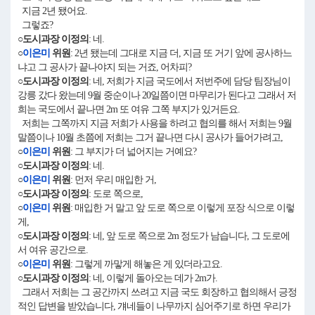
지금 2년 됐어요.
그렇죠?
○도시과장 이정의
: 네.
○
이은미
위원
: 2년 됐는데 그대로 지금 더, 지금 또 거기 앞에 공사하느
냐고 그 공사가 끝나야지 되는 거죠, 어차피?
○도시과장 이정의
: 네, 저희가 지금 국도에서 저번주에 담당 팀장님이
강릉 갔다 왔는데 9월 중순이나 20일쯤이면 마무리가 된다고 그래서 저
희는 국도에서 끝나면 2m 또 여유 그쪽 부지가 있거든요.
저희는 그쪽까지 지금 저희가 사용을 하려고 협의를 해서 저희는 9월
말쯤이나 10월 초쯤에 저희는 그거 끝나면 다시 공사가 들어가려고,
○
이은미
위원
: 그 부지가 더 넓어지는 거예요?
○도시과장 이정의
: 네.
○
이은미
위원
: 먼저 우리 매입한 거,
○도시과장 이정의
: 도로 쪽으로,
○
이은미
위원
: 매입한 거 말고 앞 도로 쪽으로 이렇게 포장 식으로 이렇
게,
○도시과장 이정의
: 네, 앞 도로 쪽으로 2m 정도가 남습니다, 그 도로에
서 여유 공간으로.
○
이은미
위원
: 그렇게 까맣게 해놓은 게 있더라고요.
○도시과장 이정의
: 네, 이렇게 돌아오는 데가 2m가.
그래서 저희는 그 공간까지 쓰려고 지금 국도 회장하고 협의해서 긍정
적인 답변을 받았습니다, 걔네들이 나무까지 심어주기로 하면 우리가