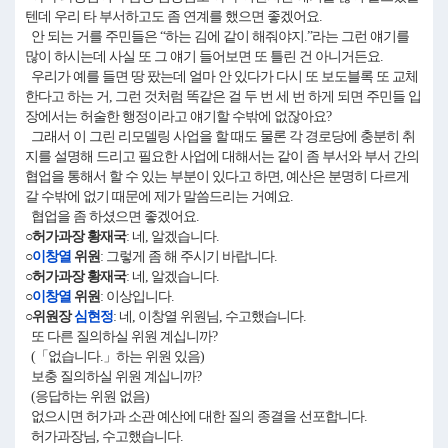
텐데 우리 타 부서하고도 좀 연계를 했으면 좋겠어요.
안 되는 거를 주민들은 “하는 김에 같이 해줘야지.”라는 그런 얘기를
많이 하시는데 사실 또 그 얘기 들어보면 또 틀린 건 아니거든요.
우리가 예를 들면 땅 팠는데 얼마 안 있다가 다시 또 보도블록 또 교체
한다고 하는 거, 그런 것처럼 똑같은 걸 두 번 세 번 하게 되면 주민들 입
장에서는 허술한 행정이라고 얘기할 수밖에 없잖아요?
그래서 이 그린 리모델링 사업을 할 때도 물론 각 경로당에 충분히 취
지를 설명해 드리고 필요한 사업에 대해서는 같이 좀 부서와 부서 간의
협업을 통해서 할 수 있는 부분이 있다고 하면, 예산은 분명히 다르게
갈 수밖에 없기 때문에 제가 말씀드리는 거예요.
협업을 좀 하셨으면 좋겠어요.
○허가과장 황재국
: 네, 알겠습니다.
○
이창열
위원
: 그렇게 좀 해 주시기 바랍니다.
○허가과장 황재국
: 네, 알겠습니다.
○
이창열
위원
: 이상입니다.
○위원장
심현정
: 네, 이창열 위원님, 수고했습니다.
또 다른 질의하실 위원 계십니까?
(「없습니다.」하는 위원 있음)
보충 질의하실 위원 계십니까?
(응답하는 위원 없음)
없으시면 허가과 소관 예산에 대한 질의 종결을 선포합니다.
허가과장님, 수고했습니다.