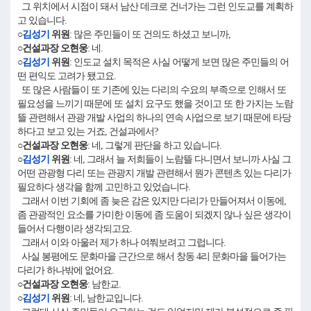
그 위치에서 시점이 돼서 남산 데크로 건너가는 그런 인도교를 계획하
고 있습니다.
○
김성기
위원
: 많은 주민들이 또 건의도 하셨고 보니까,
○건설과장 오현웅
: 네.
○
김성기
위원
: 인도교 설치 목적은 사실 어떻게 보면 많은 주민들의 어
떤 편익도 고려가 됐고요.
또 많은 사람들이 또 기존에 있는 다리의 수요의 부족으로 인해서 또
필요성을 느끼기 때문에 또 설치 요구도 했을 것이고 또 한 가지는 노람
뜰 관련해서 관광 개발 사업의 하나의 연속 사업으로 보기 때문에 타당
하다고 보고 있는 거죠, 건설과에서?
○건설과장 오현웅
: 네, 그렇게 판단을 하고 있습니다.
○
김성기
위원
: 네, 그래서 늘 저희들이 노람뜰 다니면서 보니까 사실 그
어떤 관광형 다리 또는 관광지 개발 관련해서 뭔가 콘텐츠 있는 다리가
필요하다 생각을 함께 고민하고 있었습니다.
그래서 이번 기회에 좀 늦은 감은 있지만 다리가 만들어져서 이동에,
좀 관광적인 요소를 가미한 이동에 좀 도움이 되겠지 않나 싶은 생각이
들어서 다행이라 생각되고요.
그래서 이와 아울러 제가 하나 여쭤보려고 그럽니다.
사실 봉평에도 문화마을 근간으로 해서 창동 4리 문화마을 들어가는
다리가 하나밖에 없어요.
○건설과장 오현웅
: 남한교.
○
김성기
위원
: 네, 남한교입니다.