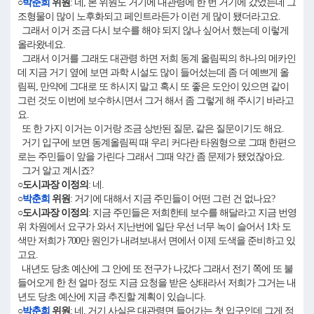
○
박춘희
위원
: 네, 본 위원도 거기에 대관령에 한 번 거기에 갔었는데 그
조형물이 많이 노후화되고 페인트라든가 이런 게 많이 됐더라고요.
그래서 이거 조금 다시 보수를 해야 되지 않나 싶어서 했는데 이렇게
올라왔네요.
그래서 이거를 그래도 대관령 하면 저희 동계 올림픽의 하나의 메카인
데 지금 거기 옆에 보면 과학 시설도 많이 들어섰는데 좀 더 예쁘게 올
림픽, 만약에 그대로 또 하시지 말고 혹시 또 좋은 도안이 있으면 같이
그런 것도 이번에 보수하시면서 그거 해서 좀 그렇게 해 주시기 바라고
요.
또 한 가지 이거는 이거랑 조금 상반된 질문, 같은 질문이기도 해요.
거기 입구에 보면 동계올림픽 때 우리 커다란 타원형으로 그때 한편으
로는 주민들이 앞을 가린다 그래서 그때 약간 좀 문제가 됐었잖아요.
그거 알고 계시죠?
○도시과장 이정의
: 네.
○
박춘희
위원
: 거기에 대해서 지금 주민들이 어떤 그런 건 없나요?
○도시과장 이정의
: 지금 주민들은 저희한테 보수를 해달라고 지금 번영
위 차원에서 요구가 와서 지난번에 일단 우선 너무 녹이 슬어서 1차 도
색만 저희가 700만 원인가 내려보내서 면에서 이제 도색을 준비하고 있
고요.
내년도 당초 예산에 그 안에 또 전구가 나갔다 그래서 전기 쪽에 또 불
들어오게 한 천 얼마 정도 지금 요청을 받은 상태라서 저희가 그거는 내
년도 당초 예산에 지금 추진할 계획이 있습니다.
○
박춘희
위원
: 네, 거기 사실은 대관령면 들어가는 첫 입구인데 그게 정