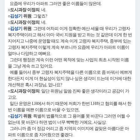
요즘에 우리가 아파트 그러면 좋은 이름들이 많은데.
○도시과장 이정의
: 네.
○
김성기
위원
: 그렇죠?
○도시과장 이정의
: 네.
○
김성기
위원
: 그런데 어차피 이게 정확한 예산 세울 때 우리가 고령자
복지주택이라고 해서 아마 국비 지원을 받고 하는 것 같은데 이게 한 번
지어지고 나중에 운영할 때도 계속 이게 고령자 복지주택, 종부에 있는
고령자 복지주택 이렇게 계속 부르니까 요즘에 우리가 아파트 이름이
얼마나 다양하고 예뻐요.
그런데 행정은 계속 이런 어떤 목적에 맞는 사업의 최초 시작된 이름
을 그냥 계속 쓰고 있어요.
예를 들어서 종부 고령자 복지주택을 다른 이름으로 좀 바꿔서 예쁘게
한다든지 이게 더 현실성이 있지 않나 싶은 생각이 드는데 이거에 대한
개선책은 혹시 과장님, 없나요?
○도시과장 이정의
: 일단 위원님 말씀 진짜 좋은 생각이라고 공감이 가
고요.
일단 운영은 LH에서 하기 때문에 저희가 한번 LH하고 협의를 해서 한
번 이름을 예쁜 이름으로 바꿀 수 있으면,
○
김성기
위원
: 특별히 법률적으로 그 용어를 못 바꾼다 그러면 어쩔 수
없는데 못 바꾼다 하면 법이 너무 빡빡한 거예요, 사실상.
그러니까 좀 더 정감 어리고 좀 지역의 이미지에 걸맞은 아름다운 아
파트 이름으로 좀 지어줬으면 좋겠다.