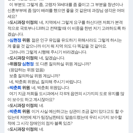
이 부분도 그렇게 좀, 고령자 50세대를 좀 줄이고 그 부분을 청년이나
신혼부부에 좀 많이 배려를 했으면 좋을 것 같은데 과장님 생각은 어떠
세요?
○도시과장 이정의
: 네, 지역에서 그렇게 요구를 하신다면 저희가 본격
적으로 국토부나 LH하고 컨택할 때 이 비중을 한번 저기 고려하도록 하
겠습니다.
○
심현정
위원
: 젊은 인구 유입을 유도하기 위해서라도 그렇게 하시는
게 좋을 것 같으니까 이거 뭐 지역 의도 다 똑같을 것 같아요.
그러니까 그렇게 시행해 주시기 바라겠습니다.
○도시과장 이정의
: 네, 알겠습니다.
○위원장
심현정
: 또 다른 질의하실 위원 계십니까?
(응답하는 위원 없음)
보충 질의하실 위원 계십니까?
네, 박춘희 위원님, 질의해 주시기 바랍니다.
○
박춘희
위원
: 네, 박춘희 위원입니다.
여기 지금 저희들 도시과에서 각 8개 읍면의 시가지의 도로 유지를 많
이 보수도 하고 계시잖아요?
○도시과장 이정의
: 네.
○
박춘희
위원
: 이거 사실 예산하고는 상관이 조금 같이 있다고도 할 수
있는데 저번에 제가 팀장님한테도 말씀드렸는데 우리 시가지 보수할
적에 그 시각 장애인의 점자 블록 있죠?
○도시과장 이정의
: 네.