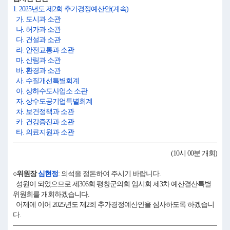
1. 2025년도 제2회 추가경정예산안(계속)
가. 도시과 소관
나. 허가과 소관
다. 건설과 소관
라. 안전교통과 소관
마. 산림과 소관
바. 환경과 소관
사. 수질개선특별회계
아. 상하수도사업소 소관
자. 상수도공기업특별회계
차. 보건정책과 소관
카. 건강증진과 소관
타. 의료지원과 소관
(10시 00분 개회)
○위원장
심현정
: 의석을 정돈하여 주시기 바랍니다.
성원이 되었으므로 제306회 평창군의회 임시회 제3차 예산결산특별
위원회를 개회하겠습니다.
어제에 이어 2025년도 제2회 추가경정예산안을 심사하도록 하겠습니
다.