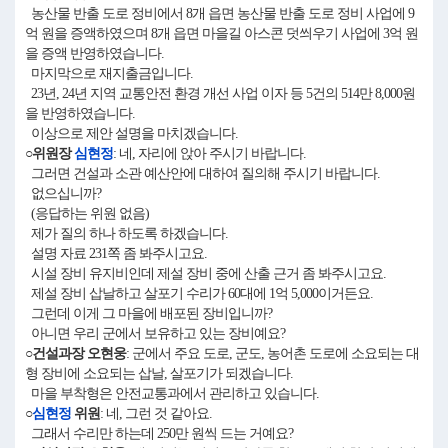
농산물 반출 도로 정비에서 8개 읍면 농산물 반출 도로 정비 사업에 9
억 원을 증액하였으며 8개 읍면 마을길 아스콘 덧씌우기 사업에 3억 원
을 증액 반영하였습니다.
마지막으로 재지출금입니다.
23년, 24년 지역 교통안전 환경 개선 사업 이자 등 5건의 514만 8,000원
을 반영하였습니다.
이상으로 제안 설명을 마치겠습니다.
○위원장
심현정
: 네, 자리에 앉아 주시기 바랍니다.
그러면 건설과 소관 예산안에 대하여 질의해 주시기 바랍니다.
없으십니까?
(응답하는 위원 없음)
제가 질의 하나 하도록 하겠습니다.
설명 자료 231쪽 좀 봐주시고요.
시설 장비 유지비인데 제설 장비 중에 산출 근거 좀 봐주시고요.
제설 장비 삽날하고 살포기 수리가 60대에 1억 5,000이거든요.
그런데 이게 그 마을에 배포된 장비입니까?
아니면 우리 군에서 보유하고 있는 장비예요?
○건설과장 오현웅
: 군에서 주요 도로, 군도, 농어촌 도로에 소요되는 대
형 장비에 소요되는 삽날, 살포기가 되겠습니다.
마을 부착형은 안전교통과에서 관리하고 있습니다.
○
심현정
위원
: 네, 그런 것 같아요.
그래서 수리만 하는데 250만 원씩 드는 거예요?