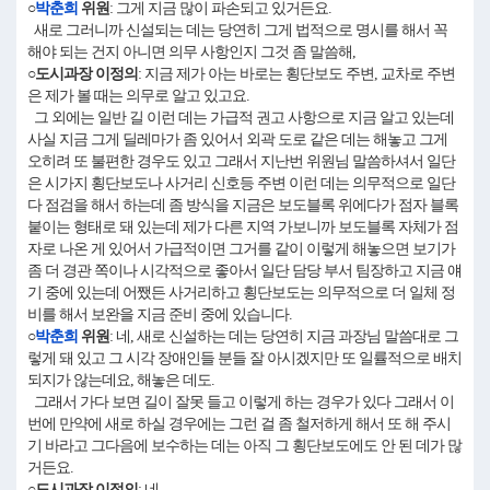
○
박춘희
위원
: 그게 지금 많이 파손되고 있거든요.
새로 그러니까 신설되는 데는 당연히 그게 법적으로 명시를 해서 꼭
해야 되는 건지 아니면 의무 사항인지 그것 좀 말씀해,
○도시과장 이정의
: 지금 제가 아는 바로는 횡단보도 주변, 교차로 주변
은 제가 볼 때는 의무로 알고 있고요.
그 외에는 일반 길 이런 데는 가급적 권고 사항으로 지금 알고 있는데
사실 지금 그게 딜레마가 좀 있어서 외곽 도로 같은 데는 해놓고 그게
오히려 또 불편한 경우도 있고 그래서 지난번 위원님 말씀하셔서 일단
은 시가지 횡단보도나 사거리 신호등 주변 이런 데는 의무적으로 일단
다 점검을 해서 하는데 좀 방식을 지금은 보도블록 위에다가 점자 블록
붙이는 형태로 돼 있는데 제가 다른 지역 가보니까 보도블록 자체가 점
자로 나온 게 있어서 가급적이면 그거를 같이 이렇게 해놓으면 보기가
좀 더 경관 쪽이나 시각적으로 좋아서 일단 담당 부서 팀장하고 지금 얘
기 중에 있는데 어쨌든 사거리하고 횡단보도는 의무적으로 더 일체 정
비를 해서 보완을 지금 준비 중에 있습니다.
○
박춘희
위원
: 네, 새로 신설하는 데는 당연히 지금 과장님 말씀대로 그
렇게 돼 있고 그 시각 장애인들 분들 잘 아시겠지만 또 일률적으로 배치
되지가 않는데요, 해놓은 데도.
그래서 가다 보면 길이 잘못 들고 이렇게 하는 경우가 있다 그래서 이
번에 만약에 새로 하실 경우에는 그런 걸 좀 철저하게 해서 또 해 주시
기 바라고 그다음에 보수하는 데는 아직 그 횡단보도에도 안 된 데가 많
거든요.
○도시과장 이정의
: 네.