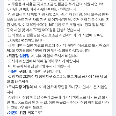
재무활동 재지출금 국고보조금 반환금은 주거 급여 지원 사업 1억
2,569만 6,000원, 이자 454만 4,000원, 238쪽입니다.
청년 월세 한시 특별 지원 사업 20만 원, 이자 1만 원, 전세 보증금 반환
보증 보증료 지원 사업 지원 및 이자 497만 원, 주거 취약 계층 이사비 지
원 사업 및 이자 60만 4,000원, IoT 기반 도로 조명 설비 원격 점검 체계
구축 사업 및 이자 722만 6,000원을 편성하였습니다.
도비 보조금 반환금은 국고 보조금과 연계하여 5개 사업에 1,807만
5,000원을 편성하였습니다.
세부 내역은 설명 자료를 참고해 주시기 바라며 이상으로 도시과 소관
제2회 추가경정예산안에 대한 제안 설명을 마치겠습니다.
○위원장
심현정
: 네, 자리에 앉아 주시기 바랍니다.
도시과 예산안에 대하여 질의해 주시기 바랍니다.
네, 이은미 위원님 질의해 주시기 바랍니다.
○
이은미
위원
: 네, 이은미 위원입니다.
설명 자료 212페이지 장평지구 소로 3-16 도로 개설 공사에 대해서 설
명 좀 해주세요.
○도시과장 이정의
: 네, 이게 연초에 주민들 20가구가 연계가 된 사업입
니다.
장평에서 장평 해물칼국수가 있는데 거기서 하천으로 나가는 길 보시
면 48m, 50m 조금 안 되는 길, 장평 해물칼국수에서 장평 하천으로 나가
는 고목나무 하천 쪽으로,
○
이은미
위원
: 뒤쪽으로?