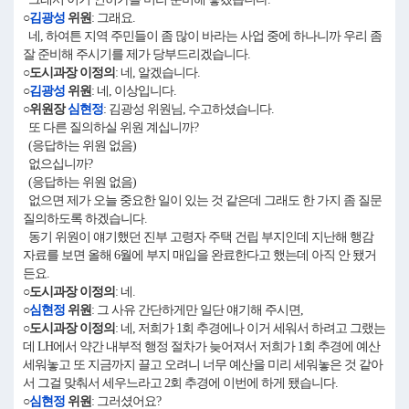
○
김광성
위원
: 그래요.
네, 하여튼 지역 주민들이 좀 많이 바라는 사업 중에 하나니까 우리 좀
잘 준비해 주시기를 제가 당부드리겠습니다.
○도시과장 이정의
: 네, 알겠습니다.
○
김광성
위원
: 네, 이상입니다.
○위원장
심현정
: 김광성 위원님, 수고하셨습니다.
또 다른 질의하실 위원 계십니까?
(응답하는 위원 없음)
없으십니까?
(응답하는 위원 없음)
없으면 제가 오늘 중요한 일이 있는 것 같은데 그래도 한 가지 좀 질문
질의하도록 하겠습니다.
동기 위원이 얘기했던 진부 고령자 주택 건립 부지인데 지난해 행감
자료를 보면 올해 6월에 부지 매입을 완료한다고 했는데 아직 안 됐거
든요.
○도시과장 이정의
: 네.
○
심현정
위원
: 그 사유 간단하게만 일단 얘기해 주시면,
○도시과장 이정의
: 네, 저희가 1회 추경에나 이거 세워서 하려고 그랬는
데 LH에서 약간 내부적 행정 절차가 늦어져서 저희가 1회 추경에 예산
세워놓고 또 지금까지 끌고 오려니 너무 예산을 미리 세워놓은 것 같아
서 그걸 맞춰서 세우느라고 2회 추경에 이번에 하게 됐습니다.
○
심현정
위원
: 그러셨어요?