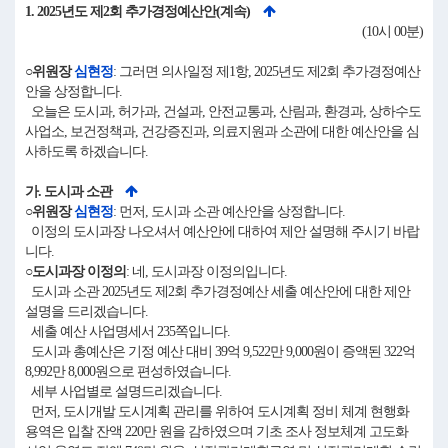
1. 2025년도 제2회 추가경정예산안(계속)
(10시 00분)
○위원장
심현정
: 그러면 의사일정 제1항, 2025년도 제2회 추가경정예산
안을 상정합니다.
오늘은 도시과, 허가과, 건설과, 안전교통과, 산림과, 환경과, 상하수도
사업소, 보건정책과, 건강증진과, 의료지원과 소관에 대한 예산안을 심
사하도록 하겠습니다.
가. 도시과 소관
○위원장
심현정
: 먼저, 도시과 소관 예산안을 상정합니다.
이정의 도시과장 나오셔서 예산안에 대하여 제안 설명해 주시기 바랍
니다.
○도시과장 이정의
: 네, 도시과장 이정의입니다.
도시과 소관 2025년도 제2회 추가경정예산 세출 예산안에 대한 제안
설명을 드리겠습니다.
세출 예산 사업명세서 235쪽입니다.
도시과 총예산은 기정 예산 대비 39억 9,522만 9,000원이 증액된 322억
8,992만 8,000원으로 편성하였습니다.
세부 사업별로 설명드리겠습니다.
먼저, 도시개발 도시계획 관리를 위하여 도시계획 정비 체계 현행화
용역은 입찰 잔액 220만 원을 감하였으며 기초 조사 정보체계 고도화