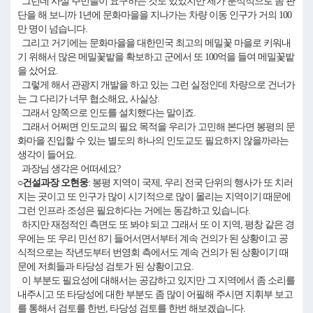
그런데 사실 주민들이 요구하는 것도 있었지만 제가 분석적으로 좀 판
단을 해 보니까 1년에 문화마을을 지나가는 차량 이동 인구가 거의 100
만 명이 넘습니다.
그리고 거기에는 문화마을을 대한민국 최고의 메밀꽃 마을로 키워내
기 위해서 많은 메밀꽃밭을 확보하고 군에서 또 100억을 들여 메밀꽃밭
을 샀어요.
그렇게 해서 관광지 개발을 하고 있는 그런 실정인데 차량으로 건너가
는 그 다리가 너무 협소해요, 사실상.
그래서 양쪽으로 인도를 설치했다는 말이죠.
그래서 어쩌면 인도교의 필요 목적을 우리가 고민해 본다면 봉평의 문
화마을 진입할 수 있는 별도의 하나의 인도교도 필요하지 않을까라는
생각이 들어요.
과장님 생각은 어떠세요?
○건설과장 오현웅
: 봉평 지역이 국제, 우리 전국 단위의 행사가 또 치러
지는 곳이고 또 인구가 많이 시기적으로 많이 몰리는 지역이기 때문에
그런 인프라 조성은 필요하다는 거에는 동감하고 있습니다.
하지만 재정적인 측면도 또 봐야 되고 그래서 또 이 지역, 평창 같은 경
우에는 또 우리 민선 8기 들어서면서부터 계속 건의가 된 상황이고 공
식적으로는 작년도부터 번영회 측에서도 계속 건의가 된 상황이기 때
문에 저희들과 타당성 검토가 된 상황이고요.
이 부분도 필요성에 대해서는 공감하고 있지만 그 지역에서 좀 소리를
내주시고 또 타당성에 대한 부분도 좀 많이 어필해 주시면 지휘부 보고
를 통해서 검토를 한번, 타당성 검토를 한번 해보겠습니다.