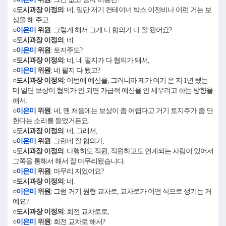
○도시과장 이정의
: 네, 일단 저기 컨테이너 박스 이전비나 이런 거는 보
상을 해 주고.
○
이은미
위원
: 그렇게 해서 그게 다 협의가 다 잘 됐어요?
○도시과장 이정의
: 네.
○
이은미
위원
: 토지주도?
○도시과장 이정의
: 네, 네 필지가 다 협의가 돼서,
○
이은미
위원
: 네 필지 다 됐고?
○도시과장 이정의
: 이번에 예산을, 그러니까 제가 여기 온 지 1년 됐는
데 일단 보상이 협의가 안 되면 가급적 예산을 안 세우려고 하는 방향을
해서.
○
이은미
위원
: 네, 맨 처음에는 보상이 좀 어렵다고 거기 토지주가 좀 안
한다는 소리를 들었거든요.
○도시과장 이정의
: 네, 그래서,
○
이은미
위원
: 그런데 잘 협의가,
○도시과장 이정의
: 다행히도 직원, 직원하고도 연계되는 사람이 있어서
그쪽을 통해서 해서 잘 마무리됐습니다.
○
이은미
위원
: 마무리 지었어요?
○도시과장 이정의
: 네.
○
이은미
위원
: 그럼 거기 원형 교차로, 교차로가 어떤 식으로 생기는 거
예요?
○도시과장 이정의
: 회전 교차로로,
○
이은미
위원
: 회전 교차로 해서?