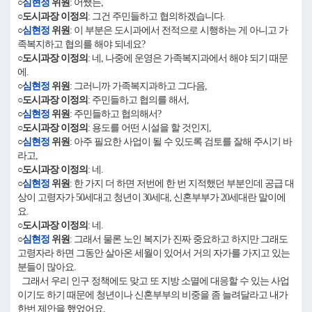
○
심현정
위원
: 어쨌든,
○도시과장 이정의
: 그건 주민들하고 협의하겠습니다.
○
심현정
위원
: 이 부분은 도시과에서 전적으로 시행하는 게 아니고 가
족복지하고 협의를 해야 되네요?
○도시과장 이정의
: 네, 나중에 운영은 가족복지과에서 해야 되기 때문
에.
○
심현정
위원
: 그러니까 가족복지과하고 그다음,
○도시과장 이정의
: 주민들하고 협의를 해서,
○
심현정
위원
: 주민들하고 협의해서?
○도시과장 이정의
: 용도를 어떤 시설을 할 것인지,
○
심현정
위원
: 아주 필요한 사업이 될 수 있도록 검토를 잘해 주시기 바
라고,
○도시과장 이정의
: 네.
○
심현정
위원
: 한 가지 더 하면 저번에 한 번 지적했던 부분인데 공급 대
상이 고령자가 50세대고 청년이 30세대, 신혼부부가 20세대란 말이에
요.
○도시과장 이정의
: 네.
○
심현정
위원
: 그래서 물론 노인 복지가 진짜 중요하고 하지만 그래도
고령자라 하면 그동안 살아온 세월이 있어서 거의 자가를 가지고 있는
분들이 많아요.
그래서 우리 인구 정책에도 맞고 또 지방 소멸에 대응할 수 있는 사업
이기도 하기 때문에 청년이나 신혼부부의 비중을 좀 늘려달라고 내가
한번 제안을 했었어요.