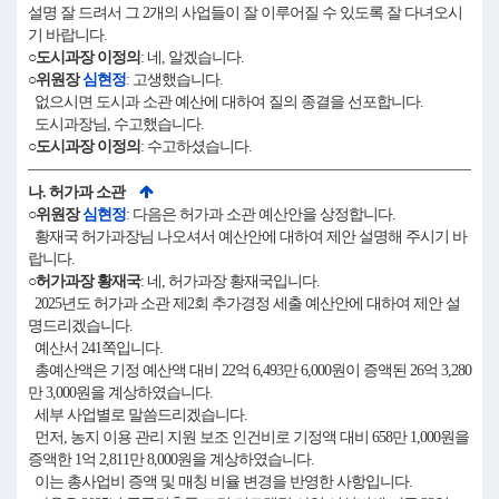
설명 잘 드려서 그 2개의 사업들이 잘 이루어질 수 있도록 잘 다녀오시
기 바랍니다.
○도시과장 이정의
: 네, 알겠습니다.
○위원장
심현정
: 고생했습니다.
없으시면 도시과 소관 예산에 대하여 질의 종결을 선포합니다.
도시과장님, 수고했습니다.
○도시과장 이정의
: 수고하셨습니다.
나. 허가과 소관
○위원장
심현정
: 다음은 허가과 소관 예산안을 상정합니다.
황재국 허가과장님 나오셔서 예산안에 대하여 제안 설명해 주시기 바
랍니다.
○허가과장 황재국
: 네, 허가과장 황재국입니다.
2025년도 허가과 소관 제2회 추가경정 세출 예산안에 대하여 제안 설
명드리겠습니다.
예산서 241쪽입니다.
총예산액은 기정 예산액 대비 22억 6,493만 6,000원이 증액된 26억 3,280
만 3,000원을 계상하였습니다.
세부 사업별로 말씀드리겠습니다.
먼저, 농지 이용 관리 지원 보조 인건비로 기정액 대비 658만 1,000원을
증액한 1억 2,811만 8,000원을 계상하였습니다.
이는 총사업비 증액 및 매칭 비율 변경을 반영한 사항입니다.