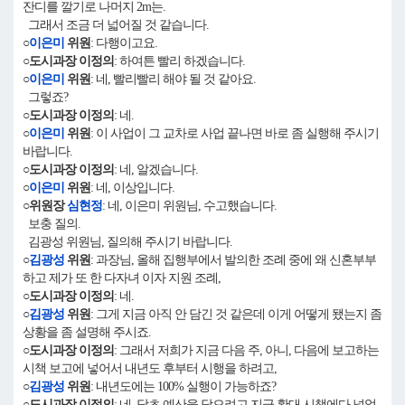
잔디를 깔기로 나머지 2m는.
그래서 조금 더 넓어질 것 같습니다.
○
이은미
위원
: 다행이고요.
○도시과장 이정의
: 하여튼 빨리 하겠습니다.
○
이은미
위원
: 네, 빨리빨리 해야 될 것 같아요.
그렇죠?
○도시과장 이정의
: 네.
○
이은미
위원
: 이 사업이 그 교차로 사업 끝나면 바로 좀 실행해 주시기
바랍니다.
○도시과장 이정의
: 네, 알겠습니다.
○
이은미
위원
: 네, 이상입니다.
○위원장
심현정
: 네, 이은미 위원님, 수고했습니다.
보충 질의.
김광성 위원님, 질의해 주시기 바랍니다.
○
김광성
위원
: 과장님, 올해 집행부에서 발의한 조례 중에 왜 신혼부부
하고 제가 또 한 다자녀 이자 지원 조례,
○도시과장 이정의
: 네.
○
김광성
위원
: 그게 지금 아직 안 담긴 것 같은데 이게 어떻게 됐는지 좀
상황을 좀 설명해 주시죠.
○도시과장 이정의
: 그래서 저희가 지금 다음 주, 아니, 다음에 보고하는
시책 보고에 넣어서 내년도 후부터 시행을 하려고,
○
김광성
위원
: 내년도에는 100% 실행이 가능하죠?
○도시과장 이정의
: 네, 당초 예산을 담으려고 지금 확대 시책에다 넣었