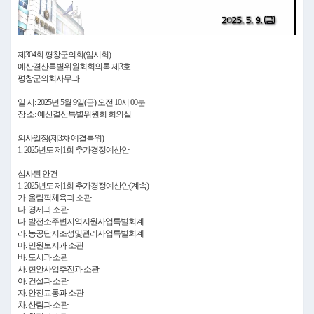
Video
제304회 평창군의회(임시회)
예산결산특별위원회회의록 제3호
평창군의회사무과
일 시: 2025년 5월 9일(금) 오전 10시 00분
장 소: 예산결산특별위원회 회의실
의사일정(제3차 예결특위)
1. 2025년도 제1회 추가경정예산안
심사된 안건
1. 2025년도 제1회 추가경정예산안(계속)
가. 올림픽체육과 소관
나. 경제과 소관
다. 발전소주변지역지원사업특별회계
라. 농공단지조성및관리사업특별회계
마. 민원토지과 소관
바. 도시과 소관
사. 현안사업추진과 소관
아. 건설과 소관
자. 안전교통과 소관
차. 산림과 소관