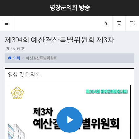
평창군의회 방송
Toggle
navigation
제304회 예산결산특별위원회 제3차
2025.05.09
의회
예산결산특별위원회
영상 및 회의록
Play