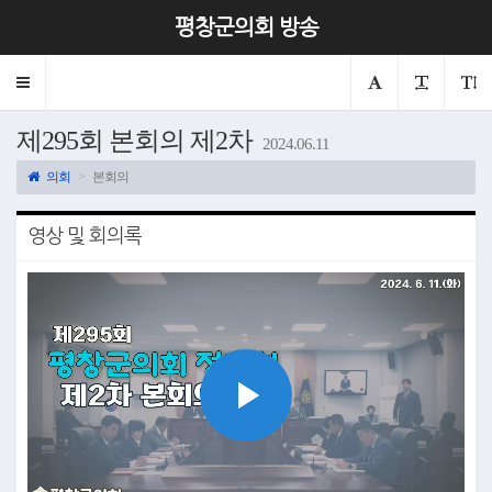
평창군의회 방송
Toggle
navigation
제295회 본회의 제2차
2024.06.11
의회
본회의
영상 및 회의록
Play