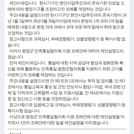
제안이유입니다. 한시기구인 현안사업추진과의 존속기한 만료일 도
래에 따라 행정기구를 조정하고자 조례를 개정하는 것입니다.
주요내용을 설명드리면 한시기구인 현안사업추진과의 존속기한이 24
년 1월 1일부터 26년 6월 30일까지임에 따라 본청의 1개 과와 1개 팀을
배제한 내용으로 본청 19개 과에서 18개 과로 90개 팀에서 89개 팀으로
조정하는 것입니다.
참고사항으로 규제심사, 부패영향평가, 성별영향평가 등 특이사항 없
습니다.
이어서 평창군 민족통일협의회 지원 조례안에 대하여 제안설명드리
겠습니다.
먼저 제안이유입니다. 통일에 대한 지역 공감대 형성과 평화문화 확
산을 위해 활동하는 민족통일 평창군협의회를 지원하기 위한 근거를
마련하고자 조례를 제정하는 것입니다.
주요내용을 설명드리면 안 제1조와 2조에서는 목적 및 정의를, 안 제3
조에서는 통일교육과 홍보 및 군민 안보의식 함양ㅅ아업, 국내 관련 단
체 및 지역과의 교류협력 사업 등 지원사업을, 안 제4조에서는 지원신
청 및 정산보고 사항 등을 규정하였습니다.
참고사항으로 입법예고 및 규제심사, 부패영향평가, 성별영향평가 등
특이사항 없습니다.
이상으로 평창군 민족통일협의회 지원 조례안에 대한 제안설명을 마
치면서 3건의 조례안에 대한 일괄 제안설명을 마치겠습니다.