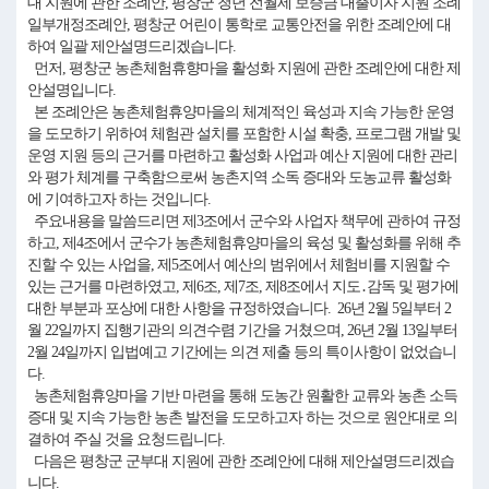
대 지원에 관한 조례안, 평창군 청년 전월세 보증금 대출이자 지원 조례
일부개정조례안, 평창군 어린이 통학로 교통안전을 위한 조례안에 대
하여 일괄 제안설명드리겠습니다.
먼저, 평창군 농촌체험휴향마을 활성화 지원에 관한 조례안에 대한 제
안설명입니다.
본 조례안은 농촌체험휴양마을의 체계적인 육성과 지속 가능한 운영
을 도모하기 위하여 체험관 설치를 포함한 시설 확충, 프로그램 개발 및
운영 지원 등의 근거를 마련하고 활성화 사업과 예산 지원에 대한 관리
와 평가 체계를 구축함으로써 농촌지역 소독 증대와 도농교류 활성화
에 기여하고자 하는 것입니다.
주요내용을 말씀드리면 제3조에서 군수와 사업자 책무에 관하여 규정
하고, 제4조에서 군수가 농촌체험휴양마을의 육성 및 활성화를 위해 추
진할 수 있는 사업을, 제5조에서 예산의 범위에서 체험비를 지원할 수
있는 근거를 마련하였고, 제6조, 제7조, 제8조에서 지도․감독 및 평가에
대한 부분과 포상에 대한 사항을 규정하였습니다. 26년 2월 5일부터 2
월 22일까지 집행기관의 의견수렴 기간을 거쳤으며, 26년 2월 13일부터
2월 24일까지 입법예고 기간에는 의견 제출 등의 특이사항이 없었습니
다.
농촌체험휴양마을 기반 마련을 통해 도농간 원활한 교류와 농촌 소득
증대 및 지속 가능한 농촌 발전을 도모하고자 하는 것으로 원안대로 의
결하여 주실 것을 요청드립니다.
다음은 평창군 군부대 지원에 관한 조례안에 대해 제안설명드리겠습
니다.