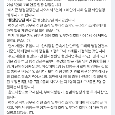
이상 3건의 조례안을 일괄 상정합니다.
이시균 행정담당관님 나오셔서 3건의 조례안에 대해 일괄 제안설명
해 주시기 바랍니다.
○행정담당관 이시균
: 행정담당관 이시균입니다.
평창군 지방공무원 정원 조례 일부개정조례안 등 3건의 조례안에 대
하여 일괄 제안설명을 드리겠습니다.
먼저, 평창군 지방공무원 정원 조례 일부개정조례안에 대하여 제안설
명드리겠습니다.
먼저 제안이유입니다. 한시정원 존속기한 만료일 도래와 행정안전부
기준인력 배정에 따라 정원을 조정하고자 조례를 개정하는 것입니다.
주요 내용을 설명드리면 한시정원인 현안사업추진과 5급 1명과 6급 1
명은 감을 하고 행정안전부로부터 승인을 받은 기준 인력인 통합돌봄 9
명, 재난안전상황실 3명, 자살예방 1명 등 13명은 새로이 반영하는 것으
로 총정원 변동은 없습니다. 또한 정원 관리 기관별 정원은 본청에서 9
명 감하고 직속기관에서 1명, 읍면에서 8명을 증원하였으며, 직급별 정
원 조정은 5급, 6급, 7급, 9급과 지도사는 각 1명씩 감하고 8급은 5명 증
원하는 내용입니다.
참고사항으로 규제심사, 부패역량평가, 성별역량평가 등 특이사항 없
습니다.
평창군 지방공무원 정원 조례 일부개정조례안에 대한 제안설명을 마
치고, 이어서 평창군 행정기구 설치 조례 일부개정조례안에 대해 제안
설명드리겠습니다.