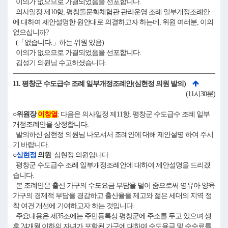
이의가 없으므로 가결되었음을 선포합니다.
의사일정 제10항, 평창돌문화체험관 관리운영 조례 일부개정조례안
에 대하여 제안설명한 원안대로 의결하고자 하는데, 위원 여러분, 이의
없으십니까?
(「없습니다.」하는 위원 있음)
이의가 없으므로 가결되었음을 선포합니다.
김성기 의원님 수고하셨습니다.
11. 평창군 수도급수 조례 일부개정조례안(심현정 의원 발의)
(11시30분)
○위원장
이창열
: 다음은 의사일정 제11항, 평창군 수도급수 조례 일부
개정조례안을 상정합니다.
발의하신 심현정 의원님 나오셔서 조례안에 대해 제안설명 하여 주시
기 바랍니다.
○
심현정
의원
: 심현정 의원입니다.
평창군 수도급수 조례 일부개정조례안에 대하여 제안설명을 드리겠
습니다.
본 조례안은 출산 가구의 수도요금 부담을 덜어 줌으로써 영유아 양육
가구의 경제적 부담을 경감하고 출산율을 제고와 젊은 세대의 지역 정
착 여건 개선에 기여하고자 하는 것입니다.
주요내용은 제35조에는 주민등록상 평창군에 주소를 두고 있으며 생
후 24개월 이하의 자녀가 포함된 가구에 대하여 수도용금 및 수수료를