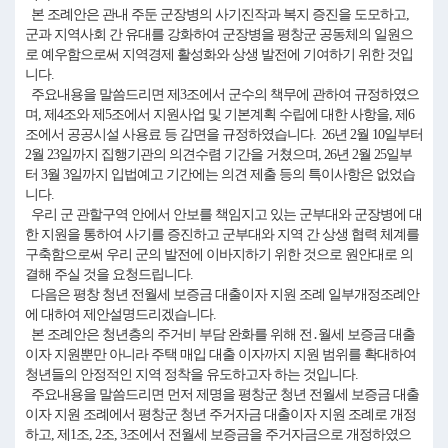
본 조례안은 관내 주둔 군장병의 사기진작과 복지 증진을 도모하고,
군과 지역사회 간 유대를 강화하여 군장병을 평창군 공동체의 일원으
로 예우함으로써 지역경제 활성화와 상생 발전에 기여하기 위한 것입
니다.
주요내용을 말씀드리면 제3조에서 군수의 책무에 관하여 규정하였으
며, 제4조와 제5조에서 지원사업 및 기본계획 수립에 대한 사항을, 제6
조에서 공공시설 사용료 등 감면을 규정하였습니다. 26년 2월 10일부터
2월 23일까지 집행기관의 의견수렴 기간을 거쳤으며, 26년 2월 25일부
터 3월 3일까지 입법예고 기간에는 의견 제출 등의 특이사항은 없었습
니다.
우리 군 관할구역 안에서 안보를 책임지고 있는 군부대와 군장병에 대
한 지원을 통하여 사기를 증진하고 군부대와 지역 간 상생 협력 체계를
구축함으로써 우리 군의 발전에 이바지하기 위한 것으로 원안대로 의
결해 주실 것을 요청드립니다.
다음은 평창 청년 전월세 보증금 대출이자 지원 조례 일부개정조례안
에 대하여 제안설명드리겠습니다.
본 조례안은 청년층의 주거비 부담 완화를 위해 전․월세 보증금 대출
이자 지원뿐만 아니라 주택 매입 대출 이자까지 지원 범위를 확대하여
청년들의 안정적인 지역 정착을 유도하고자 하는 것입니다.
주요내용을 말씀드리면 먼저 제명을 평창군 청년 전월세 보증금 대출
이자 지원 조례에서 평창군 청년 주거자금 대출이자 지원 조례로 개정
하고, 제1조, 2조, 3조에서 전월세 보증금을 주거자금으로 개정하였으