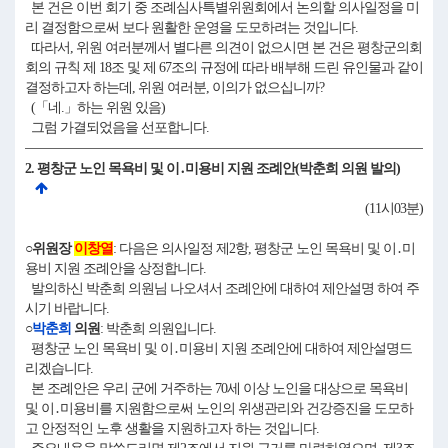
본 건은 이번 회기 중 조례심사특별위원회에서 논의할 의사일정을 미
리 결정함으로써 보다 원활한 운영을 도모하려는 것입니다.
따라서, 위원 여러분께서 별다른 의견이 없으시면 본 건은 평창군의회
회의 규칙 제 18조 및 제 67조의 규정에 따라 배부해 드린 유인물과 같이
결정하고자 하는데, 위원 여러분, 이의가 없으십니까?
(「네.」하는 위원 있음)
그럼 가결되었음을 선포합니다.
2. 평창군 노인 목욕비 및 이․미용비 지원 조례안(박춘희 의원 발의)
(11시03분)
○위원장
이창열
: 다음은 의사일정 제2항, 평창군 노인 목욕비 및 이․미
용비 지원 조례안을 상정합니다.
발의하신 박춘희 의원님 나오셔서 조례안에 대하여 제안설명 하여 주
시기 바랍니다.
○
박춘희
의원
: 박춘희 의원입니다.
평창군 노인 목욕비 및 이․미용비 지원 조례안에 대하여 제안설명드
리겠습니다.
본 조례안은 우리 군에 거주하는 70세 이상 노인을 대상으로 목욕비
및 이․미용비를 지원함으로써 노인의 위생관리와 건강증진을 도모하
고 안정적인 노후 생활을 지원하고자 하는 것입니다.