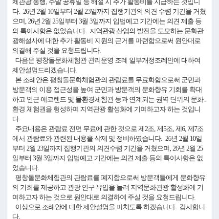
체관광 동행, 주말 공휴일 등 해설 시 추가 활동비를 지급하는 것입니
다. 26년 2월 10일부터 2월 23일까지 집행기관의 의견 수렴 기간을 거쳤
으며, 26년 2월 25일부터 3월 3일까지 입법예고 기간에는 의견 제출 등
의 특이사항은 없었습니다. 지역관광 산업의 발전을 도모하는 문화관
광해설사에 대한 추가 활동비 지원의 근거를 마련함으로써 원안대로
의결해 주실 것을 요청드립니다.
다음은 평창돌문화체험관 관리운영 조례 일부개정조례안에 대하여
제안설명드리겠습니다.
본 조례안은 평창돌문화체험관의 관람료를 무료화함으로써 군민과
방문객의 이용 접근성을 높여 군민과 방문객의 문화향유 기회를 확대
하고 인근 에코랜드 및 물환경체험관 등과 연계되는 권역 단위의 문화․
환경 체험권을 형성하여 지역관광 활성화에 기여하고자 하는 것입니
다.
주요내용은 관람료 전면 무료에 관한 것으로 제2조, 제5조, 제6, 제7조
에서 관람료와 관련된 내용을 삭제 및 정비하였습니다. 26년 2월 10일
부터 2월 23일까지 집행기관의 의견수렴 기간을 거쳤으며, 26년 2월 25
일부터 3월 3일까지 입법예고 기간에는 의견 제출 등의 특이사항은 없
었습니다.
평창돌문화체험관의 관람료를 폐지함으로써 방문객들에게 문화향유
의 기회를 제공하고 관광 인구 유입을 늘려 지역문화관광 활성화에 기
여하고자 하는 것으로 원안대로 의결하여 주실 것을 요청드립니다.
이상으로 조례안에 대한 제안설명을 마치도록 하겠습니다. 감사합니
다.