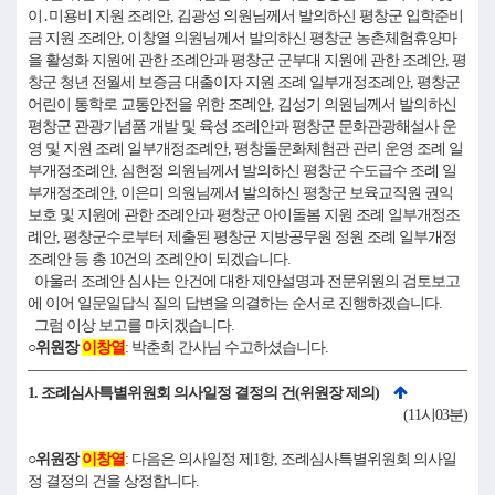
이․미용비 지원 조례안, 김광성 의원님께서 발의하신 평창군 입학준비
금 지원 조례안, 이창열 의원님께서 발의하신 평창군 농촌체험휴양마
을 활성화 지원에 관한 조례안과 평창군 군부대 지원에 관한 조례안, 평
창군 청년 전월세 보증금 대출이자 지원 조례 일부개정조례안, 평창군
어린이 통학로 교통안전을 위한 조례안, 김성기 의원님께서 발의하신
평창군 관광기념품 개발 및 육성 조례안과 평창군 문화관광해설사 운
영 및 지원 조례 일부개정조례안, 평창돌문화체험관 관리 운영 조례 일
부개정조례안, 심현정 의원님께서 발의하신 평창군 수도급수 조례 일
부개정조례안, 이은미 의원님께서 발의하신 평창군 보육교직원 권익
보호 및 지원에 관한 조례안과 평창군 아이돌봄 지원 조례 일부개정조
례안, 평창군수로부터 제출된 평창군 지방공무원 정원 조례 일부개정
조례안 등 총 10건의 조례안이 되겠습니다.
아울러 조례안 심사는 안건에 대한 제안설명과 전문위원의 검토보고
에 이어 일문일답식 질의 답변을 의결하는 순서로 진행하겠습니다.
그럼 이상 보고를 마치겠습니다.
○위원장
이창열
: 박춘희 간사님 수고하셨습니다.
1. 조례심사특별위원회 의사일정 결정의 건(위원장 제의)
(11시03분)
○위원장
이창열
: 다음은 의사일정 제1항, 조례심사특별위원회 의사일
정 결정의 건을 상정합니다.