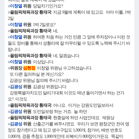
○
이창열
위원
: 당일치기인가요?
○올림픽체육과장 황재국
: 지금 9월에 계획이 돼 있고요. 아마 이틀, 1박
2일
○
이창열
위원
: 1박 2일로요?
○올림픽체육과장 황재국
: 네,
○
이창열
위원
: 하여튼 처음 하는 거인 만큼 그 앞에 주차장이나 이런 것
들도 정비를 통해서 성황리에 잘 마무리될 수 있도록 노력해 주시기 바
랍니다.
○올림픽체육과장 황재국
: 네, 알겠습니다.
○
이창열
위원
: 이상입니다.
○위원장
심현정
: 이창열 위원님 수고하셨습니다.
또 다른 질의하실 분 계신가요?
김광성 위원님 질의해 주시기 바랍니다.
○
김광성
위원
: 김광성 위원입니다.
강원특별자치도민 달리기대회 이것도 매년 돌아가면서 하는 건가
요? 이것도
○올림픽체육과장 황재국
: 아니요. 이거는 강원도민일보라서
○
김광성
위원
: 도민일보랑 하는 거죠. 늘 하던
○올림픽체육과장 황재국
: 현충일에 하던 사업인데요. 재원상
○
김광성
위원
: 산출근거를 봐주시면요. 우리가 보면 평창군민 천여 명
정도 참가한다고 돼 있고 생수구입도 1,000개, 참가비, 배번 번호도
1,000개, 경품 추첨도 1,000개인데 피복비가 800장이거든요. 똑같이