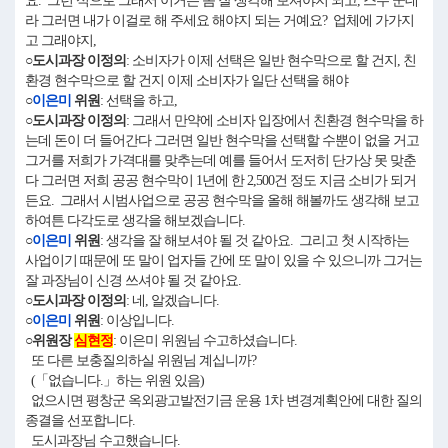
요. 그런 식으로 그래서 이거는 좀 잘 생각해 보셔야지 되고, 스무 군데
라 그러면 내가 이걸로 해 주세요 해야지 되는 거예요? 업체에 가가지
고 그래야지,
○도시과장 이정의
: 소비자가 이제 선택은 일반 현수막으로 할 건지, 친
환경 현수막으로 할 건지 이제 소비자가 일단 선택을 해야
○
이은미
위원
: 선택을 하고,
○도시과장 이정의
: 그래서 만약에 소비자 입장에서 친환경 현수막을 하
는데 돈이 더 들어간다 그러면 일반 현수막을 선택할 수뿐이 없을 거고
그거를 저희가 가격대를 맞추는데 예를 들어서 도저히 단가상 못 맞춘
다 그러면 저희 공공 현수막이 1년에 한 2,500건 정도 지금 소비가 되거
든요. 그래서 시범사업으로 공공 현수막을 올해 해볼까도 생각해 보고
하여튼 다각도로 생각을 해보겠습니다.
○
이은미
위원
: 생각을 잘 해보셔야 될 것 같아요. 그리고 첫 시작하는
사업이기 때문에 또 말이 업자들 간에 또 말이 있을 수 있으니까 그거는
잘 과장님이 신경 쓰셔야 될 것 같아요.
○도시과장 이정의
: 네, 알겠습니다.
○
이은미
위원
: 이상입니다.
○위원장
심현정
: 이은미 위원님 수고하셨습니다.
또 다른 보충질의하실 위원님 계십니까?
(「없습니다.」하는 위원 있음)
없으시면 평창군 옥외광고발전기금 운용 1차 변경계획안에 대한 질의
종결을 선포합니다.
도시과장님 수고했습니다.