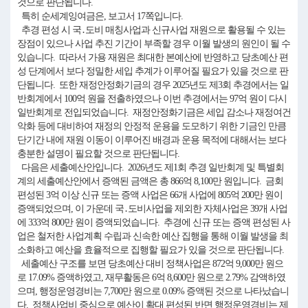
것으로 판단됩니다.
특히 순세계잉여금은, 보고서 17쪽입니다.
추경 편성 시 국․도비 매칭사업과 신규사업 재원으로 활용될 수 있는
장점이 있으나 사업 추진 기간이 부족할 경우 이월 발생의 원인이 될 수
있습니다. 따라서 가용 재원은 최대한 본예산에 반영하고 당초예산 편
성 단계에서 보다 정밀한 세입 추계가 이루어질 필요가 있을 것으로 판
단됩니다. 또한 재정안정화기금의 경우 2025년도 제3회 추경에서는 일
반회계에서 100억 원을 전출하였으나 이번 추경에서는 97억 원이 다시
일반회계로 전입되었습니다. 재정안정화기금은 세입 감소나 재정여건
악화 등에 대비하여 재정의 안정적 운용을 도모하기 위한 기금인 만큼
단기간 내에 재원 이동이 이루어진 배경과 운용 목적에 대해서는 보다
충분한 설명이 필요할 것으로 판단됩니다.
다음은 세출예산안입니다. 2026년도 제1회 추경 일반회계 및 특별회
계의 세출예산안에서 증액된 금액은 총 866억 8,100만 원입니다. 금회
편성된 3억 이상 신규 또는 증액 사업은 66개 사업에 805억 200만 원이
증액되었으며, 이 가운데 국․도비사업을 제외한 자체사업은 39개 사업
에 333억 800만 원이 증액되었습니다. 추경에 신규 또는 증액 편성된 사
업은 철저한 사업계획 수립과 신속한 예산 집행을 통해 이월 발생을 최
소화하고 예산을 효율적으로 집행할 필요가 있을 것으로 판단됩니다.
세출예산 구조를 보면 당초예산 대비 정책사업은 872억 9,000만 원으
로 17.09% 증액하였고, 재무활동은 6억 8,600만 원으로 2.79% 감액하였
으며, 행정운영경비는 7,700만 원으로 0.09% 증액된 것으로 나타났습니
다. 정책사업비 중심으로 예산이 확대 편성된 반면 행정운영경비는 제