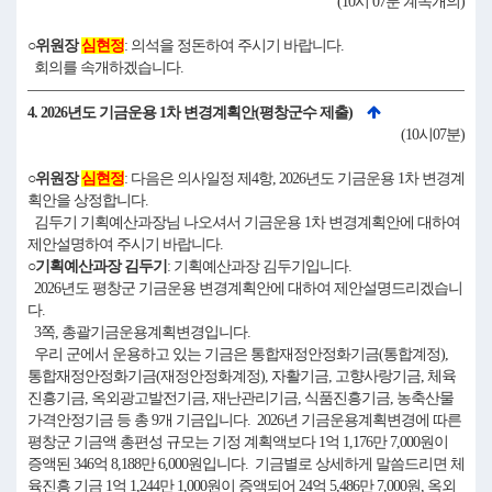
(10시 07분 계속개의)
○위원장
심현정
: 의석을 정돈하여 주시기 바랍니다.
회의를 속개하겠습니다.
4. 2026년도 기금운용 1차 변경계획안(평창군수 제출)
(10시07분)
○위원장
심현정
: 다음은 의사일정 제4항, 2026년도 기금운용 1차 변경계
획안을 상정합니다.
김두기 기획예산과장님 나오셔서 기금운용 1차 변경계획안에 대하여
제안설명하여 주시기 바랍니다.
○기획예산과장 김두기
: 기획예산과장 김두기입니다.
2026년도 평창군 기금운용 변경계획안에 대하여 제안설명드리겠습니
다.
3쪽, 총괄기금운용계획변경입니다.
우리 군에서 운용하고 있는 기금은 통합재정안정화기금(통합계정),
통합재정안정화기금(재정안정화계정), 자활기금, 고향사랑기금, 체육
진흥기금, 옥외광고발전기금, 재난관리기금, 식품진흥기금, 농축산물
가격안정기금 등 총 9개 기금입니다. 2026년 기금운용계획변경에 따른
평창군 기금액 총편성 규모는 기정 계획액보다 1억 1,176만 7,000원이
증액된 346억 8,188만 6,000원입니다. 기금별로 상세하게 말씀드리면 체
육진흥 기금 1억 1,244만 1,000원이 증액되어 24억 5,486만 7,000원, 옥외