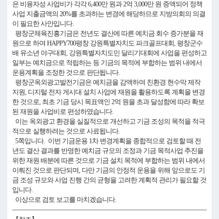
은 비융자성 사업비가 각각 6,400만 원과 2억 3,000만 원 증액되어 정책
사업 지출금액의 20%를 초과하는 변경에 해당하므로 지방의회의 의결
이 필요한 사안입니다.
평창군체육진흥기금은 전년도 결산에 따른 예치금 회수 증가분을 재
원으로 하여 HAPPY700평창 강원특별자치도 파크골프대회, 평창군수
배 유소년 야구대회, 강원특별자치도민 달리기대회에 사업을 편성하고
일부는 예치금으로 적립하는 등 기금의 목적에 부합하는 범위 내에서
운용계획을 조정한 것으로 판단됩니다.
평창군옥외광고발전기금은 예치금을 감액하여 친환경 현수막 제작
지원, 디지털 전자 게시대 설치 사업에 재원을 활용하도록 계획을 변경
한 것으로, 최초 기금 당시 목표액인 2억 원을 초과 달성함에 따라 확보
된 재원을 사업비로 편성하였습니다.
이는 옥외광고 환경을 실질적으로 개선하고 기금 조성의 목적을 적극
적으로 실행하려는 것으로 사료됩니다.
5쪽입니다. 이번 기금운용 1차 변경계획을 종합적으로 검토할 때 전
년도 결산 결과를 반영한 예치금 규모의 조정과 기금 목적사업 추진을
위한 재원 배분에 따른 것으로 기금 설치 목적에 부합하는 범위 내에서
이뤄진 것으로 판단되며, 다만 기금의 안정적 운용을 위해 앞으로도 기
금 조성 규모와 사업 진행 간의 균형을 고려한 계획적 관리가 필요할 것
입니다.
이상으로 검토 보고를 마치겠습니다.