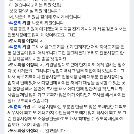
(「없습니다.」하는 위원 있음)
보충 질의하실 위원 계십니까?
네, 박춘희 위원님 질의해 주시기 바랍니다.
○
박춘희
위원
: 박춘희 위원입니다.
지금 동료 위원이 얘기했는데 디지털 전자 게시대가 서울 같은 데서는
전통시장에도 많이 돼 있더라고요. 그죠.
○도시과장 이정의
: 네,
○
박춘희
위원
: 그래서 앞으로 지금 초기 단계지만 저희 지역도 지금 전
통 상인들이 많이 어려우니까 그런 광고라든가 우리도 전통시장도 한
번 생각을 해보시면 좋을 것 같아요.
○도시과장 이정의
: 네, 위원님 말대로 근데 단지 이제 이게 원하는 장소
다 못 하거든요. 그러니까 상업지역하고 일부 제한이 돼 있습니다. 그
래서 특구 지역이나 전통시장도 전통시장 중에 대부분 전통시장이 상
업지역 안에 있어서 다행인데 하여튼 저희가 대상을 설치할 수 있는 곳
을 한정을 해서 읍면에 조사를 해서 어디 면에 일단 제일 첫 번째니까
사람들 제일 많이 가고 효과가 많은 데가 어디인지 조사를 해서 하여튼
잘해 보도록 하겠습니다.
○
박춘희
위원
: 네, 처음 시행하는 부분인 만큼 또 많은 또 세밀한 계획도
세우셔야 되고 또 여러 가지 주민들하고도 얘기 많이 하셔야 되고 또 그
런 전통시장에 또 소상공인들하고도 해서 확대될 수 있도록 세심하게
검토해 주시기 바랍니다.
○도시과장 이정의
: 네, 알겠습니다.