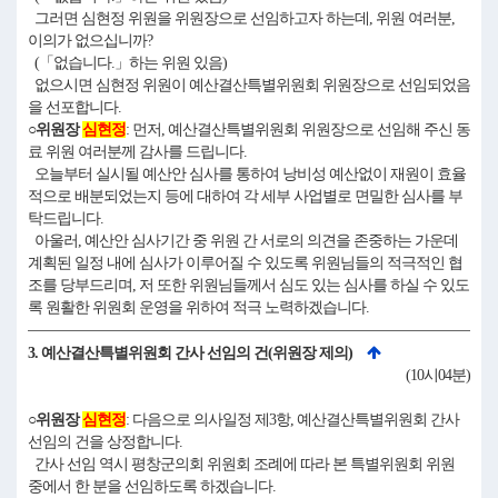
그러면 심현정 위원을 위원장으로 선임하고자 하는데, 위원 여러분,
이의가 없으십니까?
(「없습니다.」하는 위원 있음)
없으시면 심현정 위원이 예산결산특별위원회 위원장으로 선임되었음
을 선포합니다.
○위원장
심현정
: 먼저, 예산결산특별위원회 위원장으로 선임해 주신 동
료 위원 여러분께 감사를 드립니다.
오늘부터 실시될 예산안 심사를 통하여 낭비성 예산없이 재원이 효율
적으로 배분되었는지 등에 대하여 각 세부 사업별로 면밀한 심사를 부
탁드립니다.
아울러, 예산안 심사기간 중 위원 간 서로의 의견을 존중하는 가운데
계획된 일정 내에 심사가 이루어질 수 있도록 위원님들의 적극적인 협
조를 당부드리며, 저 또한 위원님들께서 심도 있는 심사를 하실 수 있도
록 원활한 위원회 운영을 위하여 적극 노력하겠습니다.
3. 예산결산특별위원회 간사 선임의 건(위원장 제의)
(10시04분)
○위원장
심현정
: 다음으로 의사일정 제3항, 예산결산특별위원회 간사
선임의 건을 상정합니다.
간사 선임 역시 평창군의회 위원회 조례에 따라 본 특별위원회 위원
중에서 한 분을 선임하도록 하겠습니다.