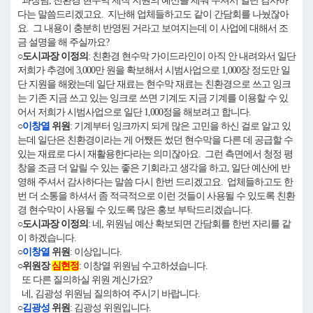
과장님, 친환경 현수막 제작 지원의 예산을 세워 주셔서 일단 감사하
다는 말씀드리겠고요. 지난해 업체들하고도 같이 간담회를 나눴잖아
요. 그 내용이 충분히 반영된 거라고 보여지는데 이 사업에 대해서 조
금 설명을 해 주실까요?
○도시과장 이정의
: 친환경 현수막 가이드라인이 아직 안 내려와서 일단
저희가 추경에 3,000만 원을 확보해서 시범사업으로 1,000장 정도만 일
단 지원을 해왔는데 일단 재료는 현수막 재료는 친환경으로 쓰고 잉크
는 기존 지금 쓰고 있는 잉크로 쓰면 기계도 지금 기계를 이용할 수 있
어서 저희가 시범사업으로 일단 1,000정을 해보려고 합니다.
○
이창열
위원
: 기계부터 잉크까지 되게 많은 고민을 하신 걸로 알고 있
는데 일단은 친환경이라는 게 어쨌든 썼던 현수막을 다른 데 공급할 수
있는 재료로 다시 재활용한다라는 의미잖아요. 그런 측면에서 청정 평
창을 조금 더 알릴 수 있는 좋은 기회라고 생각을 하고, 일단 예산에 반
영해 주셔서 감사하다는 말씀 다시 한번 드리겠고요. 업체들하고도 한
번 더 소통을 하셔서 좀 적극적으로 이런 것들이 사용될 수 있도록 친환
경 현수막이 사용될 수 있도록 많은 홍보 부탁드리겠습니다.
○도시과장 이정의
: 네, 위원님 예산 확보되면 간담회를 한번 자리를 같
이 하겠습니다.
○
이창열
위원
: 이상입니다.
○위원장
심현정
: 이창열 위원님 수고하셨습니다.
또 다른 질의하실 위원 계신가요?
네, 김광성 위원님 질의하여 주시기 바랍니다.
○
김광성
위원
: 김광성 위원입니다.