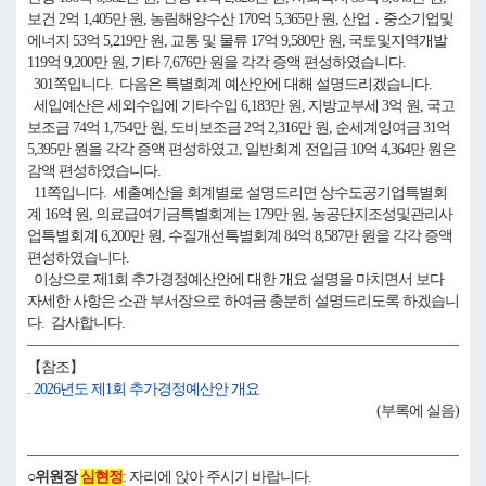
보건 2억 1,405만 원, 농림해양수산 170억 5,365만 원, 산업 ․ 중소기업및
에너지 53억 5,219만 원, 교통 및 물류 17억 9,580만 원, 국토및지역개발
119억 9,200만 원, 기타 7,676만 원을 각각 증액 편성하였습니다.
301쪽입니다. 다음은 특별회계 예산안에 대해 설명드리겠습니다.
세입예산은 세외수입에 기타수입 6,183만 원, 지방교부세 3억 원, 국고
보조금 74억 1,754만 원, 도비보조금 2억 2,316만 원, 순세계잉여금 31억
5,395만 원을 각각 증액 편성하였고, 일반회계 전입금 10억 4,364만 원은
감액 편성하였습니다.
11쪽입니다. 세출예산을 회계별로 설명드리면 상수도공기업특별회
계 16억 원, 의료급여기금특별회계는 179만 원, 농공단지조성및관리사
업특별회계 6,200만 원, 수질개선특별회계 84억 8,587만 원을 각각 증액
편성하였습니다.
이상으로 제1회 추가경정예산안에 대한 개요 설명을 마치면서 보다
자세한 사항은 소관 부서장으로 하여금 충분히 설명드리도록 하겠습니
다. 감사합니다.
【참조】
.
2026년도 제1회 추가경정예산안 개요
(부록에 실음)
○위원장
심현정
: 자리에 앉아 주시기 바랍니다.