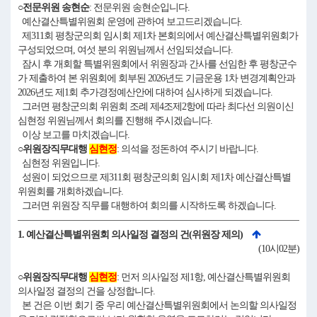
○전문위원 송현순
: 전문위원 송현순입니다.
예산결산특별위원회 운영에 관하여 보고드리겠습니다.
제311회 평창군의회 임시회 제1차 본회의에서 예산결산특별위원회가
구성되었으며, 여섯 분의 위원님께서 선임되셨습니다.
잠시 후 개회할 특별위원회에서 위원장과 간사를 선임한 후 평창군수
가 제출하여 본 위원회에 회부된 2026년도 기금운용 1차 변경계획안과
2026년도 제1회 추가경정예산안에 대하여 심사하게 되겠습니다.
그러면 평창군의회 위원회 조례 제4조제2항에 따라 최다선 의원이신
심현정 위원님께서 회의를 진행해 주시겠습니다.
이상 보고를 마치겠습니다.
○위원장직무대행
심현정
: 의석을 정돈하여 주시기 바랍니다.
심현정 위원입니다.
성원이 되었으므로 제311회 평창군의회 임시회 제1차 예산결산특별
위원회를 개회하겠습니다.
그러면 위원장 직무를 대행하여 회의를 시작하도록 하겠습니다.
1. 예산결산특별위원회 의사일정 결정의 건(위원장 제의)
(10시02분)
○위원장직무대행
심현정
: 먼저 의사일정 제1항, 예산결산특별위원회
의사일정 결정의 건을 상정합니다.
본 건은 이번 회기 중 우리 예산결산특별위원회에서 논의할 의사일정