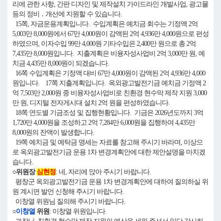
리에 관한 사항, 간판 디자인 및 제작설치 가이드라인 개발사업, 광고물
등의 정비 ․ 개선에 지원할 수 있습니다.
15쪽, 자금운용계획입니다. 수입계획은 예치금 회수는 기정액 2억
5,003만 8,000원에서 67만 4,000원이 감액된 2억 4,936만 4,000원으로 편성
하였으며, 이자수입 99만 4,000원 기타수입은 2,400만 원으로 총 2억
7,435만 8,000원입니다. 지출계획은 비융자성사업비 2억 3,000만 원, 예
치금 4,435만 8,000원이 되겠습니다.
16쪽 수입계획은 기정액 대비 67만 4,000원이 감액된 2억 4,936만 4,000
원입니다. 17쪽 지출계획입니다. 옥외광고발전기금 예치금 기정액 2
억 7,503만 2,000원 중 비융자성사업비로 친환경 현수막 제작 지원 3,000
만 원, 디지털 전자게시대 설치 2억 원을 편성하였습니다.
18쪽 연도별 기금조성 및 집행현황입니다. 기금은 2026년도까지 3억
1,720만 4,000원을 조성하고 2억 7,284만 6,000원을 집행하여 4,435만
8,000원의 잔액이 발생합니다.
19쪽 예치금 및 예탁금 명세는 자료를 참고해 주시기 바라며, 이상으
로 옥외광고발전기금 운용 1차 변경계획안에 대한 제안설명을 마치겠
습니다.
○위원장
심현정
: 네, 자리에 앉아 주시기 바랍니다.
평창군 옥외광고발전기금 운용 1차 변경계획안에 대하여 질의하실 위
원 계시면 발언 신청해 주시기 바랍니다.
이창열 위원님 질의해 주시기 바랍니다.
○
이창열
위원
: 이창열 위원입니다.