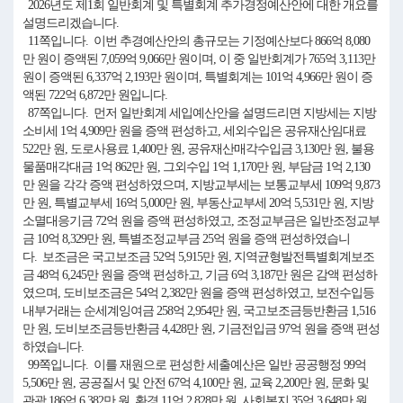
2026년도 제1회 일반회계 및 특별회계 추가경정예산안에 대한 개요를
설명드리겠습니다.
11쪽입니다. 이번 추경예산안의 총규모는 기정예산보다 866억 8,080
만 원이 증액된 7,059억 9,066만 원이며, 이 중 일반회계가 765억 3,113만
원이 증액된 6,337억 2,193만 원이며, 특별회계는 101억 4,966만 원이 증
액된 722억 6,872만 원입니다.
87쪽입니다. 먼저 일반회계 세입예산안을 설명드리면 지방세는 지방
소비세 1억 4,909만 원을 증액 편성하고, 세외수입은 공유재산임대료
522만 원, 도로사용료 1,400만 원, 공유재산매각수입금 3,130만 원, 불용
물품매각대금 1억 862만 원, 그외수입 1억 1,170만 원, 부담금 1억 2,130
만 원을 각각 증액 편성하였으며, 지방교부세는 보통교부세 109억 9,873
만 원, 특별교부세 16억 5,000만 원, 부동산교부세 20억 5,531만 원, 지방
소멸대응기금 72억 원을 증액 편성하였고, 조정교부금은 일반조정교부
금 10억 8,329만 원, 특별조정교부금 25억 원을 증액 편성하였습니
다. 보조금은 국고보조금 52억 5,915만 원, 지역균형발전특별회계보조
금 48억 6,245만 원을 증액 편성하고, 기금 6억 3,187만 원은 감액 편성하
였으며, 도비보조금은 54억 2,382만 원을 증액 편성하였고, 보전수입등
내부거래는 순세계잉여금 258억 2,954만 원, 국고보조금등반환금 1,516
만 원, 도비보조금등반환금 4,428만 원, 기금전입금 97억 원을 증액 편성
하였습니다.
99쪽입니다. 이를 재원으로 편성한 세출예산은 일반 공공행정 99억
5,506만 원, 공공질서 및 안전 67억 4,100만 원, 교육 2,200만 원, 문화 및
관광 186억 6,382만 원, 환경 11억 2,828만 원, 사회복지 35억 3,648만 원,