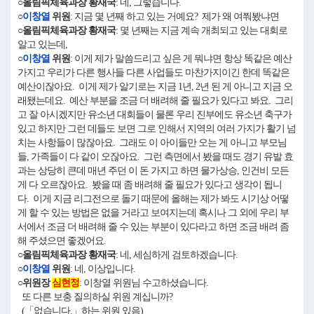
○올림픽체육과장 황재국
: 네, 그렇습니다.
○
이창열
위원
: 지금 몇 년째 하고 있는 거예요? 제가 왜 여쭤봤냐면
○올림픽체육과장 황재국
: 몇 년째는 지금 계속 개최되고 있는 대회로
알고 있는데,
○
이창열
위원
: 이게 제가 말씀드리고 싶은 게 뭐냐면 항상 똑같은 예산
가지고 우리가 다른 행사들 다른 사업들도 마찬가지이긴 한데 똑같은
예산이잖아요. 이게 제가 알기로는 지금 1년, 2년 된 게 아니고 지금 오
래됐는데요. 예산 부분을 조금 더 배려해 줄 필요가 있다고 봐요. 그리
고 잘 아시겠지만 유소년 대회들이 물론 우리 진부에도 유소년 축구가
있고 하지만 그런 데들도 보면 그로 인해서 지역의 여러 가지가 활기 넘
치는 사항들이 많잖아요. 그래도 이 아이들만 오는 게 아니고 부모님
들, 가족들이 다 같이 오잖아요. 그런 측면에서 봤을 때도 경기 유발 효
과는 상당히 큰데 매년 주던 이 돈 가지고 하면 물가상승, 인건비 모든
게 다 오르잖아요. 봤을 때 좀 배려해 줄 필요가 있다고 생각이 됩니
다. 이게 지금 리그전으로 돌기 때문에 올해는 제가 봐도 시기상 어떻
게 할 수 있는 방법은 없을 거라고 보여지는데 혹시나 그 외에 우리 부
서에서 조금 더 배려해 줄 수 있는 부분이 있다라고 하면 조금 배려 좀
해 주셨으면 좋겠어요.
○올림픽체육과장 황재국
: 네, 세심하게 검토하겠습니다.
○
이창열
위원
: 네, 이상입니다.
○위원장
심현정
: 이창열 위원님 수고하셨습니다.
또 다른 보충 질의하실 위원 계십니까?
(「없습니다.」하는 위원 있음)