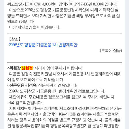
광고발전기금이 67만 4,000원이 감액되어 2억 7,435만 8,000원입니다.
이상으로 2026년도 평창군 기금운용변경계획안에 대해 개략적인 설
명을 드리면서 보다 자세한 사항은 기금별 해당 부서장으로 하여금 설
명드리겠습니다.
이상 제안설명을 마치겠습니다.
【참조】
.
2026년도 평창군 기금운용 1차 변경계획안
(부록에 실음)
○위원장
심현정
: 자리에 앉아 주시기 바랍니다.
다음은 김경숙 전문위원님 나오셔서 기금운용 1차 변경계획안에 대하
여 검토보고 하여 주시기 바랍니다.
○전문위원 김경숙
: 전문위원 김경숙입니다.
2026년도 평창군 기금운용 1차 변경계획안 검토보고입니다.
제안이유와 주요내용은 검토보고서를 참고하여 주시기 바랍니다.
4쪽 검토의견입니다.
지방자치단체 기금관리기본법 제11조에 따라 지방자치단체장은 기금
운용계획 정책사업 지출금액의 10분의 2를 초과하는 지출금액을 변경
하려는 경우 지방의회의 의결을 받도록 규정하고 있습니다. 금회 제출
된 평창군체육진흥기금과 평창군옥외광고발전기금 운용계획변경안