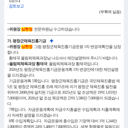
【참조】
.
검토보고
(부록에 실음)
○위원장
심현정
: 전문위원님 수고하셨습니다.
가. 평창군체육진흥기금
○위원장
심현정
: 그럼 평창군체육진흥기금운용 1차 변경계획안을 상정
합니다.
황재국 올림픽체육과장님 나오셔서 제안설명하여 주시기 바랍니다.
○올림픽체육과장 황재국
: 올림픽체육과장 황재국입니다.
2026년도 평창군체육진흥기금운용계획 1차 변경안에 대한 제안설명
을 드리겠습니다.
기금운용계획 5쪽입니다. 평창군체육진흥기금은 국민체육진흥법 제
5조 및 평창군 체육진흥 조례 제15조에 의거 평창군 체육진흥 발전을
위하여 2008년에 설치된 기금으로 2025년도 말 조성액은 19억 1,033만
7,000원이며, 2026년 말 조성 목표액은 23억 5,586만 7,000원이 되겠습니
다.
7쪽입니다. 자금운용계획에 자금수지총괄은 수입계획과 지출계획에
서 자세한 설명을 드리겠습니다.
8쪽 수입계획입니다. 자금운용에 총수입은 기정액 대비 1억 1,244만
1,000원이 증액된 24억 5,486만 7,000원입니다. 세부 항목별로 말씀드리