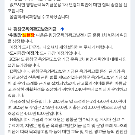
없으시면 평창군체육기금운용 1차 변경계획안에 대한 질의 종결을 선
포합니다.
올림픽체육과장님 수고하셨습니다.
나. 평창군옥외광고발전기금
○위원장
심현정
: 다음은 평창군옥외광고발전기금 운용 1차 변경계획안
을 상정합니다.
이정의 도시과장님 나오셔서 제안설명하여 주시기 바랍니다.
○도시과장 이정의
: 도시과장 이정의입니다.
2026년도 평창군 옥외광고발전기금 운용 1차 변경계획안에 대해 제안
설명드리겠습니다.
13쪽입니다. 평창군옥외광고발전기금은 옥외광고물 등의 관리와 옥
외광고산업 진흥에 관한 법률 제6조의2와 평창군 옥외광고발전기금 설
치 및 운영 조례를 근거로 설치되었으며, 광고물의 정비를 통한 아름답
고 쾌적한 생활환경을 조성하기 위하여 2016년부터 설치되어 운영하고
있습니다.
기금조성 및 운용입니다. 2025년도 말 조성액은 2억 4,936만 4,000원이
며, 2026년도 수입은 2,499만 4,000원, 지출은 2억 3,000만 원으로 26년 말
조성액은 4,435만 8,000원입니다.
14쪽입니다. 기금의 주요 재원은 평창군 현수막 지정 게시대 신고 수
수료이며, 지원은 평창군 옥외광고발전기금 설치 및 운영 조례 제3조의
지원에 따라 옥외광고업자 등에 대한 교육 및 지원, 광고물 등의 안전관