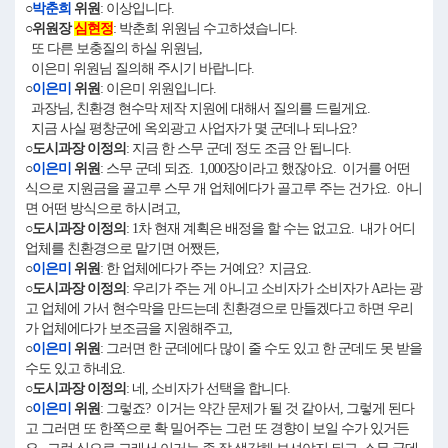
○
박춘희
위원
: 이상입니다.
○위원장
심현정
: 박춘희 위원님 수고하셨습니다.
또 다른 보충질의 하실 위원님,
이은미 위원님 질의해 주시기 바랍니다.
○
이은미
위원
: 이은미 위원입니다.
과장님, 친환경 현수막 제작 지원에 대해서 질의를 드릴게요.
지금 사실 평창군에 옥외광고 사업자가 몇 군데나 되나요?
○도시과장 이정의
: 지금 한 스무 군데 정도 조금 안 됩니다.
○
이은미
위원
: 스무 군데 되죠. 1,000장이라고 했잖아요. 이거를 어떤
식으로 지원금을 골고루 스무 개 업체에다가 골고루 주는 건가요. 아니
면 어떤 방식으로 하시려고,
○도시과장 이정의
: 1차 현재 계획은 배정을 할 수는 없고요. 내가 어디
업체를 친환경으로 맡기면 어쨌든,
○
이은미
위원
: 한 업체에다가 주는 거예요? 지금요.
○도시과장 이정의
: 우리가 주는 게 아니고 소비자가 소비자가 A라는 광
고 업체에 가서 현수막을 만드는데 친환경으로 만들겠다고 하면 우리
가 업체에다가 보조금을 지원해주고,
○
이은미
위원
: 그러면 한 군데에다 많이 줄 수도 있고 한 군데도 못 받을
수도 있고 하네요.
○도시과장 이정의
: 네, 소비자가 선택을 합니다.
○
이은미
위원
: 그렇죠? 이거는 약간 문제가 될 것 같아서, 그렇게 된다
고 그러면 또 한쪽으로 확 밀어주는 그런 또 경향이 보일 수가 있거든