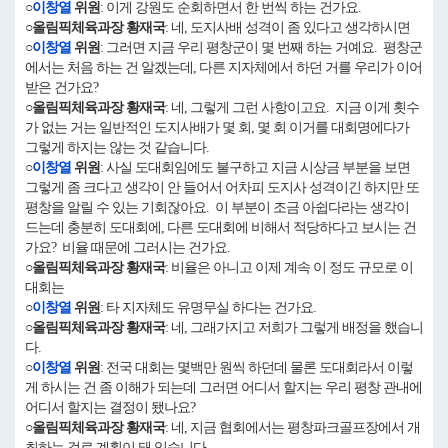
○
이창열
위원
: 이게 강원도 순회하면서 한 번씩 하는 건가요.
○올림픽체육과장 황재국
: 네, 도지사배 성격이 좀 있다고 생각하시면
○
이창열
위원
: 그러면 지금 우리 평창군이 몇 번째 하는 거예요. 평창군
에서는 처음 하는 건 알겠는데, 다른 지자체에서 하던 거를 우리가 이어
받은 건가요?
○올림픽체육과장 황재국
: 네, 그렇게 그런 사항이고요. 지금 이게 횟수
가 없는 거는 일반적인 도지사배가 몇 회, 몇 회 이거를 대회명에다가
그렇게 하지는 않는 것 같습니다.
○
이창열
위원
: 사실 도대회임에도 불구하고 지금 시상금 부분을 보면
그렇게 좀 크다고 생각이 안 들어서 어차피 도지사 성격이긴 하지만 또
평창을 알릴 수 있는 기회잖아요. 이 부분이 조금 아쉽다라는 생각이
드는데 충분히 도대회에, 다른 도대회에 비해서 적당하다고 보시는 건
가요? 비율 때문에 그러시는 건가요.
○올림픽체육과장 황재국
: 비율은 아니고 이제 계속 이 정도 규모로 이
대회는
○
이창열
위원
: 타 지자체도 유명무실 하다는 건가요.
○올림픽체육과장 황재국
: 네, 그래가지고 저희가 그렇게 배정을 했습니
다.
○
이창열
위원
: 전국 대회는 몇백만 원씩 하던데 물론 도대회라서 이렇
게 하시는 건 좀 이해가 되는데 그러면 어디서 할지는 우리 평창 관내에
어디서 할지는 결정이 됐나요?
○올림픽체육과장 황재국
: 네, 지금 협회에서는 평창파크골프장에서 개
최하는 걸로 계획이 돼 있습니다.