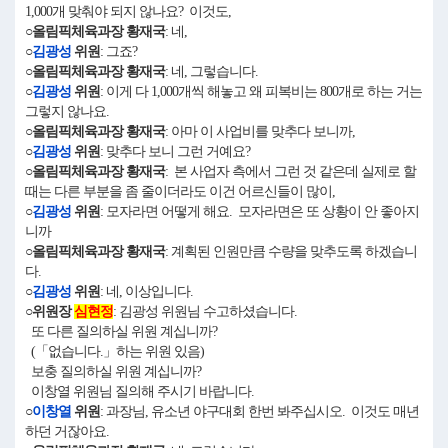
1,000개 맞춰야 되지 않나요? 이것도,
○올림픽체육과장 황재국
: 네,
○
김광성
위원
: 그죠?
○올림픽체육과장 황재국
: 네, 그렇습니다.
○
김광성
위원
: 이게 다 1,000개씩 해놓고 왜 피복비는 800개로 하는 거는
그렇지 않나요.
○올림픽체육과장 황재국
: 아마 이 사업비를 맞추다 보니까,
○
김광성
위원
: 맞추다 보니 그런 거예요?
○올림픽체육과장 황재국
: 본 사업자 측에서 그런 것 같은데 실제로 할
때는 다른 부분을 좀 줄이더라도 이건 어르신들이 많이,
○
김광성
위원
: 모자라면 어떻게 해요. 모자라면은 또 상황이 안 좋아지
니까
○올림픽체육과장 황재국
: 계획된 인원만큼 수량을 맞추도록 하겠습니
다.
○
김광성
위원
: 네, 이상입니다.
○위원장
심현정
: 김광성 위원님 수고하셨습니다.
또 다른 질의하실 위원 계십니까?
(「없습니다.」하는 위원 있음)
보충 질의하실 위원 계십니까?
이창열 위원님 질의해 주시기 바랍니다.
○
이창열
위원
: 과장님, 유소년 야구대회 한번 봐주십시오. 이것도 매년
하던 거잖아요.