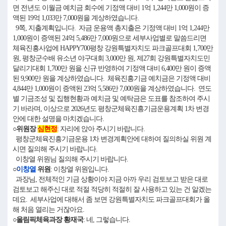
면 전년도 이월금 예치금 회수에 기정액 대비 1억 1,244만 1,000원이 증
액된 19억 1,033만 7,000원을 계상하였습니다.
9쪽, 지출계획입니다. 자금 운용액 총지출은 기정액 대비 1억 1,244만
1,000원이 증액된 24억 5,486만 7,000원으로 세부사업별로 말씀드리면
체육진흥사업에 HAPPY700평창 강원특별자치도 파크골프대회 1,700만
원, 평창군수배 유소년 야구대회 3,000만 원, 제27회 강원특별자치도민
달리기대회 1,700만 원을 신규 반영하여 기정액 대비 6,400만 원이 증액
된 9,900만 원을 계상하였습니다. 체육진흥기금 예치금은 기정액 대비
4,844만 1,000원이 증액된 23억 5,586만 7,000원을 계상하였습니다. 연도
별 기금조성 및 집행현황과 예치금 및 예탁금은 도표를 참조하여 주시
기 바라며, 이상으로 2026년도 평창군체육진흥기금운용계획 1차 변경
안에 대한 설명을 마치겠습니다.
○위원장
심현정
: 자리에 앉아 주시기 바랍니다.
평창군체육진흥기금운용 1차 변경계획안에 대하여 질의하실 위원 계
시면 질의해 주시기 바랍니다.
이창열 위원님 질의해 주시기 바랍니다.
○
이창열
위원
: 이창열 위원입니다.
과장님, 전체적인 기금 상황이야 지금 아까 우리 검토보고 받은 대로
검토보고 해주신 대로 적절 적당히 적절히 잘 사용하고 있는 건 알겠는
데요. 세부사업에 대해서 좀 보면 강원특별자치도 파크골프대회가 올
해 처음 열리는 거잖아요.
○올림픽체육과장 황재국
: 네, 그렇습니다.