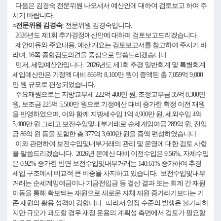
다음은 김경숙 전문위원 나오셔서 예산안에 대하여 검토보고 하여 주
시기 바랍니다.
○전문위원 김경숙
: 전문위원 김경숙입니다.
2026년도 제1회 추가경정예산안에 대하여 검토보고드리겠습니다.
제안이유와 주요내용, 예산 개요는 검토보고서를 참고하여 주시기 바
라며, 16쪽 종합검토의견을 중심으로 말씀드리겠습니다.
먼저, 세입예산안입니다. 2026년도 제1회 추경 일반회계 및 특별회계
세입예산안은 기정액 대비 866억 8,100만 원이 증액된 총 7,059억 9,000
만 원 규모로 편성되었습니다.
주요재원으로는 지방교부세 222억 400만 원, 조정교부금 35억 8,300만
원, 보조금 225억 5,500만 원으로 기정예산 대비 증가한 확정 이전 재원
을 반영하였으며, 이와 함께 지방세수입 1억 4,900만 원, 세외수입 4억
5,400만 원 그리고 보전수입및내부거래로 순세계잉여금 289억 원, 전입
금 86억 원 등을 포함한 총 377억 3,600만 원을 증액 편성하였습니다.
이와 관련하여 보전수입및내부거래의 관리 및 운영에 대한 검토 사항
을 말씀드리겠습니다. 2026년 본예산 대비 이전수입은 9.56%, 자체수입
은 0.92% 증가한 반면 보전수입및내부거래는 140.61% 증가하여 추경
세입 구조에서 비교적 큰 비중을 차지하고 있습니다. 보전수입및내부
거래는 순세계잉여금이나 기금전입금 등 결산 결과 또는 회계 간 재원
이동을 통해 확보되는 재원으로 새로운 자체 재원 증가라기보다는 기
존 재원의 활용 성격이 강합니다. 따라서 일정 수준의 발생은 불가피하
지만 규모가 과도할 경우 재정 운용의 계획성 측면에서 검토가 필요할