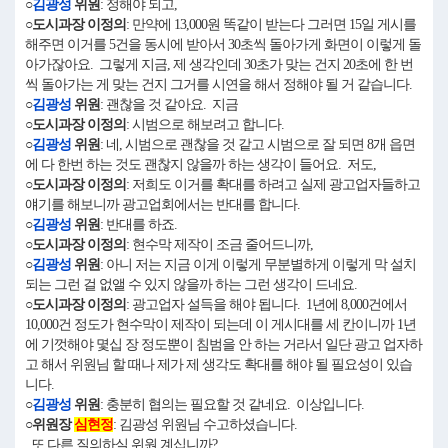
○
김광성
위원
: 정해야 되고,
○도시과장 이정의
: 만약에 13,000원 똑같이 받는다 그러면 15일 게시를
해주면 이거를 5건을 동시에 받아서 30초씩 돌아가게 화면이 이렇게 돌
아가잖아요. 그렇게 지금, 제 생각인데 30초가 맞는 건지 20초에 한 번
씩 돌아가는 게 맞는 건지 그거를 시연을 해서 정해야 될 거 같습니다.
○
김광성
위원
: 괜찮을 것 같아요. 지금
○도시과장 이정의
: 시범으로 해보려고 합니다.
○
김광성
위원
: 네, 시범으로 괜찮을 것 같고 시범으로 잘 되면 8개 읍면
에 다 한번 하는 것도 괜찮지 않을까 하는 생각이 들어요. 저도,
○도시과장 이정의
: 저희도 이거를 확대를 하려고 실제 광고업자들하고
얘기를 해보니까 광고업회에서는 반대를 합니다.
○
김광성
위원
: 반대를 하죠.
○도시과장 이정의
: 현수막 제작이 조금 줄어드니까,
○
김광성
위원
: 아니 저는 지금 이게 이렇게 무분별하게 이렇게 막 설치
되는 그런 걸 없앨 수 있지 않을까 하는 그런 생각이 드네요.
○도시과장 이정의
: 광고업자 설득을 해야 됩니다. 1년에 8,000건에서
10,000건 정도가 현수막이 제작이 되는데 이 게시대를 세 칸이니까 1년
에 기껏해야 몇십 장 정도뿐이 침범을 안 하는 거라서 일단 광고 업자하
고 해서 위원님 할 때나 제가 제 생각도 확대를 해야 될 필요성이 있습
니다.
○
김광성
위원
: 충분히 협의는 필요할 것 같네요. 이상입니다.
○위원장
심현정
: 김광성 위원님 수고하셨습니다.
또 다른 질의하실 위원 계십니까?