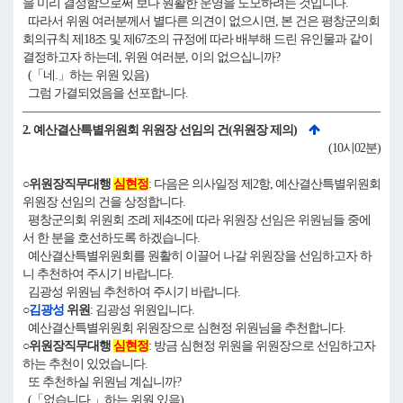
을 미리 결정함으로써 보다 원활한 운영을 도모하려는 것입니다.
따라서 위원 여러분께서 별다른 의견이 없으시면, 본 건은 평창군의회
회의규칙 제18조 및 제67조의 규정에 따라 배부해 드린 유인물과 같이
결정하고자 하는데, 위원 여러분, 이의 없으십니까?
(「네.」하는 위원 있음)
그럼 가결되었음을 선포합니다.
2. 예산결산특별위원회 위원장 선임의 건(위원장 제의)
(10시02분)
○위원장직무대행
심현정
: 다음은 의사일정 제2항, 예산결산특별위원회
위원장 선임의 건을 상정합니다.
평창군의회 위원회 조례 제4조에 따라 위원장 선임은 위원님들 중에
서 한 분을 호선하도록 하겠습니다.
예산결산특별위원회를 원활히 이끌어 나갈 위원장을 선임하고자 하
니 추천하여 주시기 바랍니다.
김광성 위원님 추천하여 주시기 바랍니다.
○
김광성
위원
: 김광성 위원입니다.
예산결산특별위원회 위원장으로 심현정 위원님을 추천합니다.
○위원장직무대행
심현정
: 방금 심현정 위원을 위원장으로 선임하고자
하는 추천이 있었습니다.
또 추천하실 위원님 계십니까?
(「없습니다.」하는 위원 있음)