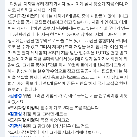
과장님, 디지털 우리 전자 게시대 설치 이게 설치 장소가 지금 어디, 어
디로 계획하고 계시죠. 지금
○도시과장 이정의
: 이거는 저희가 8개 읍면 중에 사람들이 많이 다니고
또 장소를 공개 모집을 해보려고 하고 있습니다. 저희가 안 하고, 이게
어떤 게시대냐 하면 일부 시 단위에서는 하고 있는 데가 몇 군데가 있는
데 3단짜리입니다. 지금 현수막이 6단짜리잖아요. 저희는 3단인데 평
상시에는 3단을 현수막으로도 쓸 수도 있고 그 3단을 통합해서 모니터
로도 쓸 수가 있고 그래서 저희가 조례 개정을 해야 됩니다. 예산 확보
가 되면 전자 게시할 때 우리가 지금 일반 현수막은 13,000원 건당 받고
있는데 이거를 지금 얼마씩 받아서 동시에 이렇게 돌아가서 회전이 되
잖아요. 그거를 동시에 5건을 해서 30초씩 돌아가게 한다든지 그렇게
해서 평상시에는 현수막 수입으로 잡고 또 관공사에서 필요할 때는 화
면을 색깔을 동시에 써서 홍보 화면으로도 쓰고 그래서 이제 장소는 저
희가 예산 확보가 되면 8개 읍면에 공문 시행을 해서 공개 모집을 한번
해보려고 합니다.
○
김광성
위원
: 그러면 이렇게 가로, 세로 규모는 지금 현수막이랑 비슷
하겠네요.
○도시과장 이정의
: 현수막 가로보다는 조금 작습니다.
○
김광성
위원
: 작고, 그러면 세로는
○도시과장 이정의
: 폭은 비슷하고요.
○
김광성
위원
: 그 광고 하나의 시간은 어느 정도
○도시과장 이정의
: 이제 그거를 저희가 정해야 됩니다.