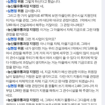
○
심현정
위원
: 그렇게 하신다고 했습니다.
○농산물유통과장 지영진
: 네,
○
심현정
위원
: 감사합니다.
그리고 한 가지 설명자료 407쪽에 보면 마을단위 관수시설 지원인데
이거는 마을 관정, 그러니까 대단위 대규모 관정이겠죠. 1억에서 1억
5,000 줘서 건설과에서 해주는 거잖아요. 그 관정 아니에요?
○농산물유통과장 지영진
: 이거는 그 마을에서 자체 기금으로 그런 대형
관정을 팠거든요.
○
심현정
위원
: 그런 게 사업이 있어요?
○농산물유통과장 지영진
: 아니 마을 자체, 마을기금으로, 그래서
○
심현정
위원
: 내가 생각한 거는 우리 건설과에서 1억에서 1억 5,000 들
여서 관정을 해주면 그게 거의 자기 땅에 세우면 그 사람이 많이 쓰는데
이 관수시설을 우리가 해 줘서 여러 사람이 쓸 수 있다 이 취지에 딱 맞
다 이랬는데 과장님이 생각하시는 거는 마을에서 자체 기금으로도 관
정을 팠다는 거죠.
○농산물유통과장 지영진
: 네, 지금 저희가 예산 편성한 이유는 위원장
님이 말씀하신 거랑은 같은 생각이고요. 다만 여기 지동리 마을 관정은
마을에서 자체적으로 자체 기금 가지고 판 대형 관정이 되겠습니다.
○
심현정
위원
: 대형 관정인데 좀 원활히 쓰기 위해서 2,400 그러니까 자
부담 1,200만 원을 우리가 지원을 해줘서 그 관수시설을 해 주겠다는 거
네요.
○농산물유통과장 지영진
: 네, 그래서 저희가 물통이나 그다음에 소형
관정이나 이런 것들은 저희가 보조사업을 저희가 별도로 가지고 있기