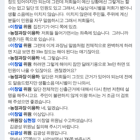
정도 있어야지만 되는데 그런데 저희들이 예산 상황에선 그렇게는 할
수는 없고 일단 또 민원도 있고 그래서, 사실상 데시벨을 저희가 봤더니
생활 소음에는 미치지 않습니다. 미치지 않은데 주민들, 주위에 계신
분들이 민원을 자꾸 말씀하시고 그래서 저희들이,
○
이창열
위원
: 집진기가 어디 쪽에 있죠.
○농정과장 이용하
: 저희들 들어가면서는 좌측에 있습니다. 그러니까
영춘가든 쪽으로 있습니다.
○
이창열
위원
: 그런데 이게 과장님 말씀처럼 전체적으로 완벽하게 하려
면 지금 보면 한 10m 정도는 해야 된다는 얘기잖아요.
○농정과장 이용하
: 네, 그렇습니다.
○
이창열
위원
: 하려면 그렇게 해야지 잠깐 달래기용으로 3m만 하면 또
민원이 나올 수 있잖아요. 괜찮겠어요?
○농정과장 이용하
: 일단은 저희들이 그것도 근거가 있어야 되는데 전에
도 말씀드렸지만 생활소음 데시벨이 안 나와서,
○
이창열
위원
: 일단 전체적인 산출근거에 대해서 다시 한번 저한테 설
명을 해주시고요. 주민이 불편하지 않게 이왕 하시는 거 조금 더 검토
해 주셨으면 좋겠습니다.
○농정과장 이용하
: 네, 알겠습니다.
○
이창열
위원
: 이상입니다.
○위원장
심현정
: 이창열 위원님 수고하셨습니다.
김광성 위원님 질의해 주시기 바랍니다.
○
김광성
위원
: 김광성 위원입니다.
명세서 277쪽이고, 사업설명서 396쪽 봐주시죠.