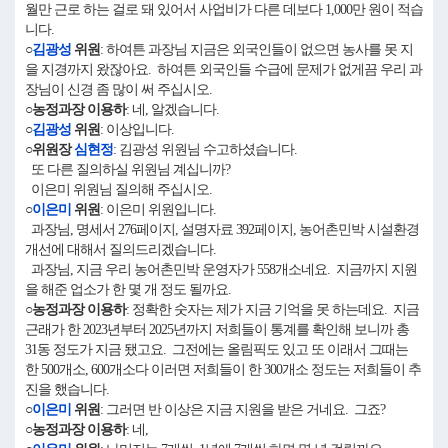
월만 근로 하는 걸로 돼 있어서 사업비가 다른 데보다 1,000만 원이 적습
니다.
○
김광성
위원
: 하여튼 과장님 지금은 외국인들이 없으면 농사를 못 지
을 지경까지 왔잖아요. 하여튼 외국인들 수급에 문제가 없게끔 우리 과
장님이 신경 좀 많이 써 주십시오.
○농정과장 이용하
: 네, 알겠습니다.
○
김광성
위원
: 이상입니다.
○위원장
심현정
: 김광성 위원님 수고하셨습니다.
또 다른 질의하실 위원님 계십니까?
이은미 위원님 질의해 주십시오.
○
이은미
위원
: 이은미 위원입니다.
과장님, 명세서 276페이지, 설명자료 392페이지, 농어촌민박 시설환경
개선에 대해서 질의드리겠습니다.
과장님, 지금 우리 농어촌민박 운영자가 558개소네요. 지금까지 지원
을 해준 업소가 한 몇 개 정도 될까요.
○농정과장 이용하
: 정확한 숫자는 제가 지금 기억을 못 하는데요. 지금
근래가 한 2023년부터 2025년까지 저희들이 통계를 확인해 보니까 총
31동 정도가 지금 됐고요. 그전에는 올림픽도 있고 또 이래서 그때는
한 500개소, 600개소다 이러면 저희들이 한 300개소 정도는 저희들이 추
진을 했습니다.
○
이은미
위원
: 그러면 반 이상은 지금 지원을 받은 거네요. 그죠?
○농정과장 이용하
: 네,