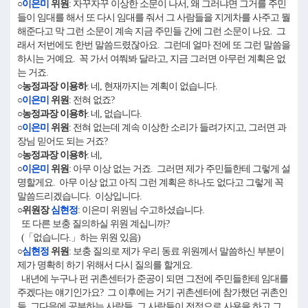
○
이은미
위원
: 자꾸자꾸 이상한 소문이 나서, 왜 그러냐면 그거를 주민
들이 임대를 해서 또 다시 임대를 줘서 그 사람들을 지게차를 사주고 뭘
해준다고 막 그런 소문이 계속 지금 주민들 간에 그런 소문이 나요. 그
래서 저번에도 한번 말씀드렸잖아요. 그런데 얼마 전에 또 그런 말씀을
하시는 거예요. 꼭 가서 여쭤봐 달라고, 지금 그러면 아무런 계획은 없
는 거죠.
○농정과장 이용하
: 네, 현재까지는 계획이 없습니다.
○
이은미
위원
: 전혀 없죠?
○농정과장 이용하
: 네, 없습니다.
○
이은미
위원
: 전혀 없는데 계속 이상한 소리가 들려가지고, 그러면 과
장님 믿어도 되는 거죠?
○농정과장 이용하
: 네,
○
이은미
위원
: 아무 이상 없는 거죠. 그러면 제가 주민들한테 그렇게 설
명할게요. 아무 이상 없고 아직 그런 계획은 하나도 없다고 그렇게 꼭
말씀드리겠습니다. 이상입니다.
○위원장
심현정
: 이은미 위원님 수고하셨습니다.
또 다른 보충 질의하실 위원 계십니까?
(「없습니다.」하는 위원 있음)
○
심현정
위원
: 보충 질의로 제가 우리 동료 위원께서 말씀하신 부분이
제가 명확히 하기 위해서 다시 질의를 할게요.
내년에 누구나 펀 귀촌센터가 준공이 되면 그전에 주민들한테 임대를
주겠다는 얘기인가요? 그 이후에는 거기 귀촌센터에 참가했던 귀촌인
들, 그다음에 공부하는 사람들, 그 사람들이 전적으로 사용을 하고 그