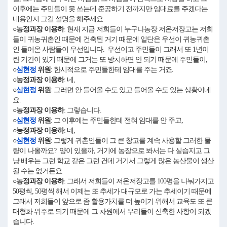
이후에는 주민들이 못 쓰는데 준공하기 전까지만 임대료를 주겠다는
내용인지 그걸 설명을 해주세요.
○농정과장 이용하
: 현재 지금 저희들이 누구나농장 저온저장고는 저희
들이 귀농귀촌인 때문에 건축된 거기 때문에 일단은 우선이 귀농귀촌
인 들어온 사람들이 우선입니다. 우선이고 주민들이 그래서 또 1년이
란 기간이 있기 때문에 그거는 또 방치하면 안 되기 때문에 주민들이,
○
심현정
위원
: 한시적으로 주민들한테 임대를 주는 거죠.
○농정과장 이용하
: 네,
○
심현정
위원
: 그러면 안 들어올 수도 있고 들어올 수도 있는 상황이네
요.
○농정과장 이용하
: 그렇습니다.
○
심현정
위원
: 그 이후에는 주민들한테 전혀 임대를 안 주고,
○농정과장 이용하
: 네,
○
심현정
위원
: 그렇게 귀촌인들이 그 큰 창고를 계속 사용할 그러한 물
량이 나올까요? 양이 있을까, 거기에 농장으로 봐서는 다 실습지고 그
냥 배우는 그런 학교 같은 그런 건데 거기서 그렇게 많은 농산물이 생산
될 수는 없거든요.
○농정과장 이용하
: 그래서 저희들이 저온저장고를 100평을 나눠가지고
50평씩, 50평씩 해서 이제는 또 추세가 대규모로 가는 추세이기 때문에
그래서 저희들이 앞으로 좀 활용가치를 더 높이기 위해서 교육도 또 큰
대형화 위주로 되기 때문에 그 차원에서 우리들이 신축한 사항이 되겠
습니다.