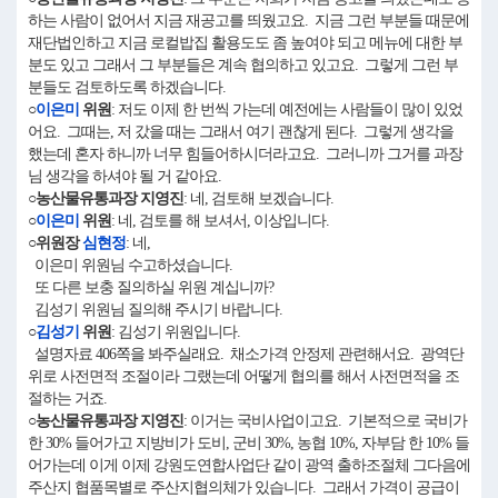
하는 사람이 없어서 지금 재공고를 띄웠고요. 지금 그런 부분들 때문에
재단법인하고 지금 로컬밥집 활용도도 좀 높여야 되고 메뉴에 대한 부
분도 있고 그래서 그 부분들은 계속 협의하고 있고요. 그렇게 그런 부
분들도 검토하도록 하겠습니다.
○
이은미
위원
: 저도 이제 한 번씩 가는데 예전에는 사람들이 많이 있었
어요. 그때는, 저 갔을 때는 그래서 여기 괜찮게 된다. 그렇게 생각을
했는데 혼자 하니까 너무 힘들어하시더라고요. 그러니까 그거를 과장
님 생각을 하셔야 될 거 같아요.
○농산물유통과장 지영진
: 네, 검토해 보겠습니다.
○
이은미
위원
: 네, 검토를 해 보셔서, 이상입니다.
○위원장
심현정
: 네,
이은미 위원님 수고하셨습니다.
또 다른 보충 질의하실 위원 계십니까?
김성기 위원님 질의해 주시기 바랍니다.
○
김성기
위원
: 김성기 위원입니다.
설명자료 406쪽을 봐주실래요. 채소가격 안정제 관련해서요. 광역단
위로 사전면적 조절이라 그랬는데 어떻게 협의를 해서 사전면적을 조
절하는 거죠.
○농산물유통과장 지영진
: 이거는 국비사업이고요. 기본적으로 국비가
한 30% 들어가고 지방비가 도비, 군비 30%, 농협 10%, 자부담 한 10% 들
어가는데 이게 이제 강원도연합사업단 같이 광역 출하조절체 그다음에
주산지 협품목별로 주산지협의체가 있습니다. 그래서 가격이 공급이