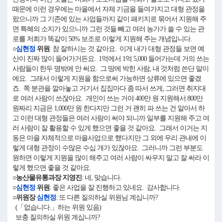
때문에 이런 경우에는 마을에서 자체 기금을 들여가지고 대형 관정을
팠으니까 그 기존에 있는 사업들까지 같이 패키지로 묶어서 지원해 주
면 특혜의 소지가 있으니까 그런 것들 빼고 여러 농가가 쓸 수 있는 관
로를 저희가 똑같이 50% 보조로 이렇게 지원해 주는 개념입니다.
○
심현정
위원
: 참 잘하시는 것 같아요. 이게 내가 대형 관정들 보면 예
산이 진짜 많이 들어가거든요. 1억에서 1억 5,000 들어가는데 거의 쓰는
사람들이 한두 명밖에 안 써요. 그 땅에 박힌 사람, 내 것처럼 쓴단 말이
에요. 그래서 이렇게 지원을 함으로써 가능하면 상류에 있으면 좋겠
죠. 쪽 분관을 깔아놓고 거기서 집집마다 좀 따서 쓰게, 그러면 취지대
로 여러 사람이 쓰잖아요. 개인이 쓰는 거야 400만 원 지원해서 800만
원짜리 지금은 1,000만 원 한다지만 그런 거 괜히 파 쓰는 건 알아서 하
고 이런 대형 관정들은 여러 사람이 써야 되니까 일부를 지원해 주고 여
러 사람이 잘 활용할 수 있게 했으면 좋을 것 같아요. 그래서 이거는 지
동은 마을 자체적으로 마을사업으로 했다지만 그 외에 우리 관내에 이
렇게 대형 관정이 수많은 수십 개가 있잖아요. 그러니까 그런 부분도
원하면 이렇게 지원을 많이 해주고 여러 사람이 싸우지 말고 잘 써라 이
렇게 했으면 좋을 것 같아요.
○농산물유통과장 지영진
: 네, 맞습니다.
○
심현정
위원
: 좋은 사업을 잘 진행하고 있네요. 감사합니다.
○위원장
심현정
: 또 다른 질의하실 위원님 계십니까?
(「없습니다.」하는 위원 있음)
보충 질의하실 위원 계십니까?