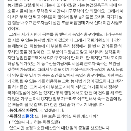
농가들은 그렇게 해서 되는데 또 어려웠던 거는 농업진흥구역 내에 숙
소를 지을 때 농가주택은 되지만 다가구주택이 안 되잖아요. 그래서 아
예 허가부터 안 되고 어려움이 많아서 일부 농가들은 오히려 자기가 살
던 집을 내주고 근로자들이 살던 조금 허접한데 가서 산다 이런 사람도
있어요.
그래서 제가 저번에 공부를 좀 했던 게 농업진흥구역에도 다가구주택
을 지을 수 있는 농지법 개정이 필요하다 그래서 국회의원실에다 건의
는 해놨어요. 해놨는데 이 부분을 우리 행정에서 한 번 더 건의를 좀 해
주시면 좋을 것 같아요. 그 부분이 과장님도 알고 계시리라 생각을 하
지만 농업진흥구역에서 다가구주택이 안 돼요. 안 되지만 그래도 이제
허용 범위가 있는 게 농수산물가공처리시설의 근로자 숙소는 요건을
갖추면 가능해요. 그래서 우리도 이게 계절근로자가 농업에 종사, 농업
에 영위할 수 있게 해 주는 조건을 달아서 농업진흥구역에도 이런 숙소
가 건립될 수 있는 거를 허용하는 그런 농지법 개정이 필요하다고 생각
을 하거든요. 그러니까 이 부분도 자세히 저하고 얘기를 해서 정확히
국회의원실에 건의는 했지만 우리 행정에서도 한 번 더 건의를 해 주면
다 많은 가구는 아니겠지만 일부 가구라도 이로인해서 숙소 건립에 많
은 도움이 될 것 같으니까 한번 건의 좀 해 주시기 바랍니다.
○농정과장 이용하
: 네, 알겠습니다.
○위원장
심현정
: 또 다른 보충 질의하실 위원 계십니까?
(「없습니다.」하는 위원 있음)
없으시면 농정과소관 예산안에 대한 질의 종결을 선포합니다.