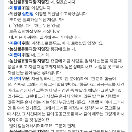
○농산물유통과장 지영진
: 네, 알겠습니다.
○
이창열
위원
: 이상입니다.
○위원장
심현정
: 이창열 위원님 수고하셨습니다.
또 다른 질의하실 위원 계십니까?
(「없습니다.」하는 위원 있음)
보충 질의하실 위원 계십니까?
네, 이은미 위원님 질의해 주시기 바랍니다.
○
이은미
위원
: 과장님, 로컬푸드, 아니, 로컬밥집 있잖아요.
○농산물유통과장 지영진
: 용평에 있는 거,
○
이은미
위원
: 네, 그거 왜
○농산물유통과장 지영진
: 요즘에 지금 사람을, 일하시는 분을 지금 채
용을 하려고 지금 재공고까지 띄워놓은 상태여서요. 사람을 못 구해서
지금 문을 닫아 놓은 상태입니다.
○
이은미
위원
: 지금 일하시는 분이 한 분이잖아요. 한 분이 힘들어
요. 진짜로, 그래서 계속 그런 말을 했어요. 힘들다고, 공공근로를 시간
이라도 점심시간 그쪽 해서 몇 시간만 좀 해달라, 해달라 그런 말이 있
었거든요. 그런데 그게 사실은 혼자서 인원이 많든 밥 먹는 사람들이
많든 적든 혼자 하는 거는 약간 부담스럽거든요. 사람들이 아마 그래서
안 올 수가 있거든요. 그래서 그거를 과장님이 생각하셔서 공고를 낼
때 시간, 그 시간대에는 같이 공공근로를 해서 같이 해주는 그렇게 하셔
야지 아마 될 것 같은데요.
많이 힘들어하시더라고요. 그분이 먼저,
○농산물유통과장 지영진
: 그 부분은 저희가 지금 공고를 띄웠는데도 응