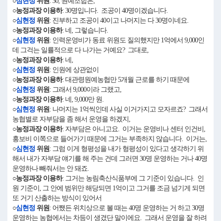
○
심현정
위원
: 30, 원예조합은,
○농정과장 이용하
: 30명입니다. 조공이 40명이겠습니다.
○
심현정
위원
: 진부하고 조공이 40이고 나머지는 다 30명이네요.
○농정과장 이용하
: 네, 그렇습니다.
○
심현정
위원
: 인력운영비가 동료 위원도 질의했지만 1억에서 9,000인
데 그걱는 일률적으로 다 나가는 거예요? 그대로,
○농정과장 이용하
: 네,
○
심현정
위원
: 인원에 상관없이
○농정과장 이용하
: 대관령원예농협만 5개월 근로를 하기 때문에
○
심현정
위원
: 그래서 9,000이라 그랬고,
○농정과장 이용하
: 네, 9,000만 원.
○
심현정
위원
: 나머지는 1억씩인데 사실 이거가지고 모자르죠? 그래서
농협별로 자부담을 좀 해서 운영을 하겠지,
○농정과장 이용하
: 자부담은 아니고요. 이거는 운영비나 센터 인건비,
홍보비 이쪽으로 들어가기 때문에 그거는 부족하지 않습니다. 이거는,
○
심현정
위원
: 그럼 이게 형평성을 내가 형평성이 있다고 생각하기 위
해서 내가 자부담 얘기를 해 주는 건데 그러면 30명 운영하는 거나 40명
운영하나 빼줘서는 안 돼죠.
○농정과장 이용하
: 그거는 농림축산식품부에 그 기준이 있습니다. 인
원 기준이, 그 안에 범위만 해당되면 1억이고 그거를 조금 넘기게 되면
또 거기 산출하는 방식이 있어서
○
심현정
위원
: 어쨌든 위치상으로 볼 때는 40명 운영하는 거 하고 30명
운영하는 농협에서는 차등이 생겼단 말이에요. 그래서 운영을 잘 하려