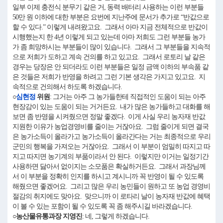
일부 이제 충전식 분무기 같은 거, 동력 배터리 사용하는 이런 부분들
50만 원 이하에 대한 부분은 요번에 지난주에 문서가 추가로 “반값으로
할 수 있다.” 이렇게 내려왔고요. 그래서 아마 지금 전체적으로 반값이
시행했는지 한 4년 이렇게 되고 있는데 아마 저희도 그런 부분들 농가
가 좀 희망하시는 부분들이 많이 있습니다. 그래서 그 부분들을 지속적
으로 저희가 도하고 계속 건의를 하고 있고요. 그래서 로토리 날 같은
경우는 당장은 안 되더라도 이런 부분들은 일정 금액 이하의 부속품 같
은 것들은 저희가 반영을 하려고 그런 기본 생각은 가지고 있고요. 지
속적으로 건의해서 하도록 하겠습니다.
○
심현정
위원
: 그거는 아주 그 농가들한테 직접적인 도움이 되는 아주
현장감이 있는 도움이 되는 거거든요. 내가 많은 농가들하고 대화를 해
보면 좀 반영을 시켜줬으면 정말 좋겠다. 이게 사실 우리 농자재 반값
지원한 이유가 농업경영비를 줄이는 거잖아요. 그럼 줄이게 되면 결국
은 농가소득이 올라가고 농가소득이 올라간다는 거는 최종적으로 우리
군민의 행복을 가져오는 거잖아요. 그래서 이 부분이 엄밀히 따지고 따
지고 따지면 농기계의 부품이라서 안 된다. 이렇지만 이거는 일정기간
사용하면 닳아서 없이지는 소모품은 확실하거든요. 그래서 과장님께
서 이 부분을 정확히 인지를 하시고 계시니까 꼭 반영이 될 수 있도록
해줬으면 좋겠어요. 그리고 많은 우리 농민들이 원하고 또 농업 경영비
절감의 취지에도 맞아요. 맞으니까 이 로타리 날이 농자재 반값에 혜택
이 볼 수 있는 포함이 될 수 있도록 꼭 좀 해주시길 바라겠습니다.
○농산물유통과장 지영진
: 네, 그렇게 하겠습니다.