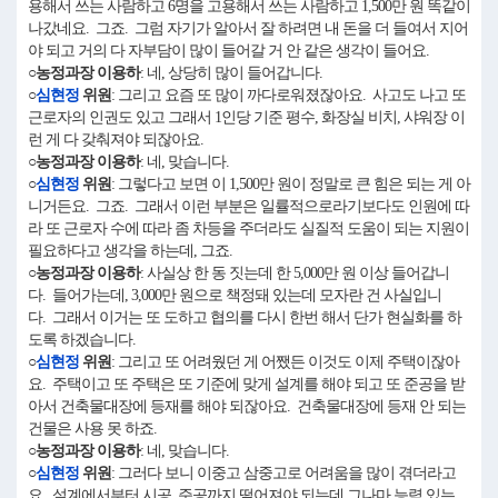
용해서 쓰는 사람하고 6명을 고용해서 쓰는 사람하고 1,500만 원 똑같이
나갔네요. 그죠. 그럼 자기가 알아서 잘 하려면 내 돈을 더 들여서 지어
야 되고 거의 다 자부담이 많이 들어갈 거 안 같은 생각이 들어요.
○농정과장 이용하
: 네, 상당히 많이 들어갑니다.
○
심현정
위원
: 그리고 요즘 또 많이 까다로워졌잖아요. 사고도 나고 또
근로자의 인권도 있고 그래서 1인당 기준 평수, 화장실 비치, 샤워장 이
런 게 다 갖춰져야 되잖아요.
○농정과장 이용하
: 네, 맞습니다.
○
심현정
위원
: 그렇다고 보면 이 1,500만 원이 정말로 큰 힘은 되는 게 아
니거든요. 그죠. 그래서 이런 부분은 일률적으로라기보다도 인원에 따
라 또 근로자 수에 따라 좀 차등을 주더라도 실질적 도움이 되는 지원이
필요하다고 생각을 하는데, 그죠.
○농정과장 이용하
: 사실상 한 동 짓는데 한 5,000만 원 이상 들어갑니
다. 들어가는데, 3,000만 원으로 책정돼 있는데 모자란 건 사실입니
다. 그래서 이거는 또 도하고 협의를 다시 한번 해서 단가 현실화를 하
도록 하겠습니다.
○
심현정
위원
: 그리고 또 어려웠던 게 어쨌든 이것도 이제 주택이잖아
요. 주택이고 또 주택은 또 기준에 맞게 설계를 해야 되고 또 준공을 받
아서 건축물대장에 등재를 해야 되잖아요. 건축물대장에 등재 안 되는
건물은 사용 못 하죠.
○농정과장 이용하
: 네, 맞습니다.
○
심현정
위원
: 그러다 보니 이중고 삼중고로 어려움을 많이 겪더라고
요. 설계에서부터 시공, 준공까지 떨어져야 되는데 그나마 능력 있는