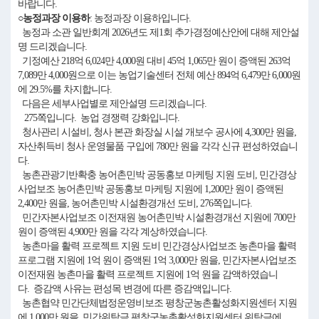
바랍니다.
○농정과장 이용하
: 농정과장 이용하입니다.
농정과 소관 일반회계 2026년도 제1회 추가경정예산안에 대해 제안설
명 드리겠습니다.
기정예산 218억 6,024만 4,000원 대비 45억 1,065만 원이 증액된 263억
7,089만 4,000원으로 이는 농업기술센터 전체 예산 894억 6,479만 6,000원
에 29.5%를 차지합니다.
다음은 세부사업별로 제안설명 드리겠습니다.
275쪽입니다. 농업 경쟁력 강화입니다.
청사관리 시설비, 청사 본관 화장실 시설 개보수 공사에 4,300만 원을,
자산취득비 청사 운영물품 구입에 780만 원을 각각 신규 편성하였습니
다.
농촌관광기반확충 농어촌민박 공동홍보 마케팅 지원 도비, 민간경상
사업보조 농어촌민박 공동홍보 마케팅 지원에 1,200만 원이 증액된
2,400만 원을, 농어촌민박 시설환경개선 도비, 276쪽입니다.
민간자본사업보조 이전재원 농어촌민박 시설환경개선 지원에 700만
원이 증액된 4,900만 원을 각각 계상하였습니다.
농촌마을 활력 프로젝트 지원 도비 민간경상사업보조 농촌마을 활력
프로그램 지원에 1억 원이 증액된 1억 3,000만 원을, 민간자본사업보조
이전재원 농촌마을 활력 프로젝트 지원에 1억 원을 감액하였습니
다. 증감액 사유는 편성목 변경에 따른 증감액입니다.
농촌협약 민간단체법정운영비보조 평창군농촌활성화지원센터 지원
에 1,000만 원을, 민간위탁금 평창군농촌활성화지원센터 위탁금에