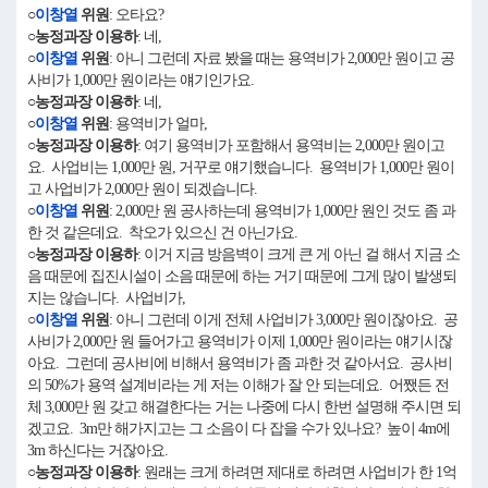
○
이창열
위원
: 오타요?
○농정과장 이용하
: 네,
○
이창열
위원
: 아니 그런데 자료 봤을 때는 용역비가 2,000만 원이고 공
사비가 1,000만 원이라는 얘기인가요.
○농정과장 이용하
: 네,
○
이창열
위원
: 용역비가 얼마,
○농정과장 이용하
: 여기 용역비가 포함해서 용역비는 2,000만 원이고
요. 사업비는 1,000만 원, 거꾸로 얘기했습니다. 용역비가 1,000만 원이
고 사업비가 2,000만 원이 되겠습니다.
○
이창열
위원
: 2,000만 원 공사하는데 용역비가 1,000만 원인 것도 좀 과
한 것 같은데요. 착오가 있으신 건 아닌가요.
○농정과장 이용하
: 이거 지금 방음벽이 크게 큰 게 아닌 걸 해서 지금 소
음 때문에 집진시설이 소음 때문에 하는 거기 때문에 그게 많이 발생되
지는 않습니다. 사업비가,
○
이창열
위원
: 아니 그런데 이게 전체 사업비가 3,000만 원이잖아요. 공
사비가 2,000만 원 들어가고 용역비가 이제 1,000만 원이라는 얘기시잖
아요. 그런데 공사비에 비해서 용역비가 좀 과한 것 같아서요. 공사비
의 50%가 용역 설계비라는 게 저는 이해가 잘 안 되는데요. 어쨌든 전
체 3,000만 원 갖고 해결한다는 거는 나중에 다시 한번 설명해 주시면 되
겠고요. 3m만 해가지고는 그 소음이 다 잡을 수가 있나요? 높이 4m에
3m 하신다는 거잖아요.
○농정과장 이용하
: 원래는 크게 하려면 제대로 하려면 사업비가 한 1억