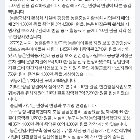
1,000만 원을 감액하였습니다. 증감액 사유는 편성목 변경에 따른 증감
액입니다.
농촌중심지 활성화 시설비 평창읍 농촌중심지활성화 사업부지 매입
에 2억 4,500만 원을 증액한 3억 4,500만 원을, 농촌 빈집은행 활성화 지
원사업 보조 사무관리비 빈집 중개 활동료 지급에 1,400만 원을 각각 신
규 편성하였습니다.
277쪽입니다. 농촌활력기반구축 농촌아이돌봄 지원 보조 민간경상사
업보조 농촌아이돌봄 지원에 1,455만 원이 증액된 2,740만 원을 계상하
였고, 농촌인력중개센터 공공용 보조 민간경상사업보조 공공형 계절근
로자 센터 운영 지원에 5억 9,000만 원을 신규 편성하였으며, 농업인력
지원 도비 민간자본사업보조 이전 재원 외국인 계절근로자 숙소지원에
750만 원이 증액된 4,500만 원을 계상하였습니다.
귀농기촌 유치지원 도비 278쪽입니다.
기타보상금 강원에서 살아보기 연수비 210만 원을, 민간경상사업보조
귀농귀촌 유치지원에 210만 원을 감액한 2억 2,290만 원을 편성하였습
니다.
증감액 사유는 편성목 변경과 부기명 변경입니다.
누구농장 체험복합다지 조성 공공운영비, 공공요금 및 제세에 980만
원이 증액된 1,680만 원을, 시설비, 누구나농장 농업체험복합단지 조성
에 35억 4,000만 원이 증액된 60억 4,000만 원을 각각 계상하였습니다.
농촌산업기반구축 잡곡 생산 ․ 유통 지원 공기관등에대한자본적위탁
사업비 친환경잡곡 생산유통센터 시설 공사에 2,000만 원이 증액된