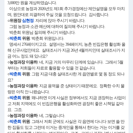
3,000만 원을 계상하였습니다.
이상으로 농정과 2026년도 제1회 추가경정예산 제안설명을 모두 마치
며, 원안대로 의결하여 주실 것을 요청드립니다. 감사합니다.
○위원장
심현정
: 자리에 앉아 주시기 바랍니다.
그럼 농정과 소관 예산에 대하여 질의해 주시기 바랍니다.
박춘희 위원님 질의해 주시기 바랍니다.
○
박춘희
위원
: 박춘희 위원입니다.
명세서 276페이지고요. 설명서는 394페이지, 농촌 빈집은행 활성화 올
해 신규사업인데요. 실태조사가 지금 26년 4월까지인데 실태조사가 지
금 어느 정도 돼 있나요?
○농정과장 이용하
: 네, 지금 거의 마무리 단계에 있습니다. 그래서 5월
부터는 저희들이 자료로 활용할 수 있을 것 같습니다.
○
박춘희
위원
: 그럼 지금 대충 실태조사한 게 읍면별로 몇 동 정도 되나
요?
○농정과장 이용하
: 지금 용역을 준 상태이기 때문에요. 정확한 수치 물
량은 아직 안 나왔습니다.
○
박춘희
위원
: 왜냐하면 이게 사실은 정부에서도 지금 권장하는 사업이
고 저희 지역에도 이 빈집은행을 활성화하면 굉장히 좋은 시책일 같아
요. 그죠.
○농정과장 이용하
: 네, 그렇습니다.
○
박춘희
위원
: 그래서 저희 군에도 사실은 각 읍면에 다니다 보면 쓸 만
한 집들도 있고 그런데 이거는 중개인을 통해서 한다는 거는 이거를 갖