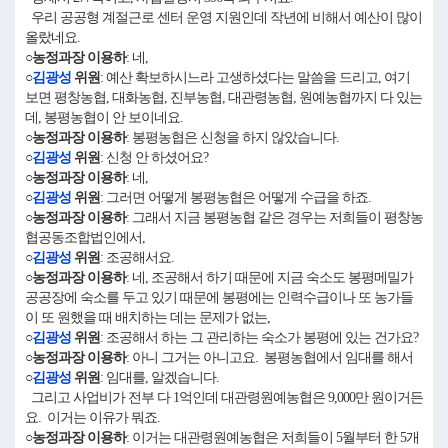
우리 공공형 계절근로 센터 운영 지원인데 작년에 비해서 예산이 많이
올랐네요.
○농정과장 이용하
: 네,
○
김광성
위원
: 예산 확보하시느라 고생하셨다는 말씀을 드리고, 여기
보면 평창농협, 대화농협, 진부농협, 대관령농협, 원예농협까지 다 있는
데, 봉평농협이 안 보이네요.
○농정과장 이용하
: 봉평농협은 신청을 하지 않았습니다.
○
김광성
위원
: 신청 안 하셨어요?
○농정과장 이용하
: 네,
○
김광성
위원
: 그러면 어떻게 봉평농협은 어떻게 수급을 하죠.
○농정과장 이용하
: 그래서 지금 봉평농협 같은 경우는 저희들이 평창농
협공동조합법인에서,
○
김광성
위원
: 조공해서요.
○농정과장 이용하
: 네, 조공해서 하기 때문에 지금 숙소도 봉평메밀가
공공장에 숙소를 두고 있기 때문에 봉평에는 인력수급이나 또 농가들
이 또 원했을 때 배치하는 데는 문제가 없는,
○
김광성
위원
: 조공해서 하는 그 관리하는 숙소가 봉평에 있는 건가요?
○농정과장 이용하
: 아니 그거는 아니고요. 봉평농협에서 임대를 해서
○
김광성
위원
: 임대를, 알겠습니다.
그리고 사업비가 전부 다 1억인데 대관령원예농협은 9,000만 원이거든
요. 이거는 이유가 뭐죠.
○농정과장 이용하
: 이거는 대관령원예농협은 저희들이 5월부터 한 5개