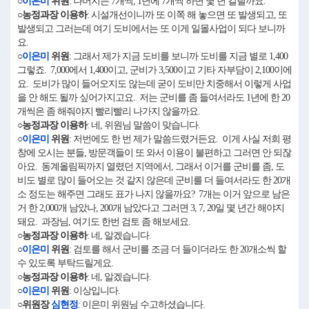
○
이은미
위원
: 나머지는 7개씩, 1년에 7개씩 하면 몇 년 걸릴까요.
○농정과장 이용하
: 시설개선이니까 또 이쪽 해 놓으면 또 발생되고, 또
발생되고 그러는데 여기 도비에서는 또 이게 일몰사업이 되다 보니까
요.
○
이은미
위원
: 그래서 제가 지금 도비를 보니까 도비를 지금 별로 1,400
그렇죠. 7,000에서 1,400이고, 군비가 3,500이고 기타 자부담이 2,100이에
요. 도비가 많이 들어오지도 않는데 굳이 도비만 치중해서 이렇게 사업
을 안 해도 될까 싶어가지고요. 저는 군비를 좀 들여서라도 1년에 한 20
개씩은 좀 해줘야지 빨리빨리 나가지 않을까요.
○농정과장 이용하
: 네, 위원님 말씀이 맞습니다.
○
이은미
위원
: 저번에도 한 번 제가 말씀드렸거든요. 이게 사실 저희 평
창에 오시는 분들, 방문객들이 또 와서 이용이 불편하고 그러면 안 되잖
아요. 동계올림픽까지 열렸던 지역에서, 그래서 이거를 군비를 좀, 도
비도 별로 많이 들어오는 것 같지 않은데 군비를 더 들여서라도 한 20개
소 정도는 해주면 그래도 표가 나지 않을까요? 7개는 이거 앞으로 남은
거 한 2,000개 남았나, 200개 남았다고 그러면 3, 7, 20일 몇 년간 해야지
돼요. 과장님, 여기도 한번 검토 좀 해보세요.
○농정과장 이용하
: 네, 알겠습니다.
○
이은미
위원
: 검토를 해서 군비를 조금 더 들이더라도 한 20개소씩 할
수 있도록 부탁드릴게요.
○농정과장 이용하
: 네, 알겠습니다.
○
이은미
위원
: 이상입니다.
○위원장
심현정
: 이은미 위원님 수고하셨습니다.