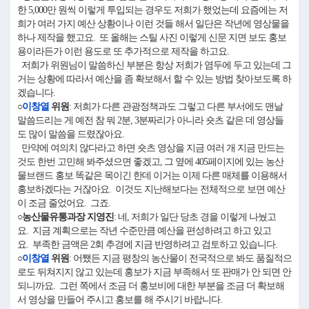
한 5,000만 원씩 이렇게 투입되는 경우도 저희가 했었는데 요즘에는 저
희가 여러 가지 예산 상황이나 이런 것들 해서 일단은 작년에 영상물을
하나 제작을 했고요. 또 올해는 스틸 사진 이렇게 신문 지면 보도 홍보
용이라든가 이런 용도로 또 추가적으로 제작을 하고요.
저희가 위원님이 말씀하신 부분은 항상 저희가 염두에 두고 있는데 그
거는 상황에 따라서 예산을 좀 확보해서 할 수 있는 방법 찾아보도록 하
겠습니다.
○
이창열
위원
: 저희가 다른 관광정책과도 그렇고 다른 부서에도 맨날
말씀드리는 게 예전 참 뭐 2분, 3분짜리가 아니라 숏츠 같은 데 영상들
도 많이 말씀을 드렸잖아요.
만약에 여의치 않다라고 하면 숏츠 영상을 지금 여러 개 지금 만드는
것도 한번 고민해 봐주셨으면 좋겠고, 그 옆에 405페이지에 있는 농산
물브랜드 홍보 똑같은 목이긴 한데 이거는 이제 다른 매체를 이용해서
홍보하겠다는 거잖아요. 이것도 지난해보다는 전체적으로 보면 예산
이 조금 줄었어요. 그죠.
○농산물유통과장 지영진
: 네, 저희가 일단 당초 경을 이렇게 나눴고
요. 지금 계획으로는 작년 수준만큼 예산을 편성하려고 하고 있고
요. 부족한 금액은 2회 추경에 지금 반영하려고 검토하고 있습니다.
○
이창열
위원
: 어쨌든 지금 평창의 농산물이 전국적으로 봐도 품질적으
로도 뒤쳐지지 않고 있는데 홍보가 지금 부족해서 또 판매가 안 되면 안
되니까요. 그런 쪽에서 조금 더 홍보비에 대한 부분을 조금 더 확보해
서 영상을 만들어 주시고 홍보를 해 주시기 바랍니다.