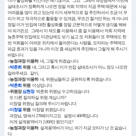
다가 활성화를 시킨다는 얘기잖아요. 그죠. 그래서 과장님께서 이번에
실태조사가 정확하게 나오면 정말 저희 지역이 지금 주택 때문에 사실
어려움을 많이 겪고 있는데 이거 세부적으로 잘 추진하셔서 조금 더 우
리가 하고 적극적으로 활용할 수 있게끔, 무조건 철거만 하는 게 아니라
정말 이거 빈집에 대한 활성화를 정말 근본적으로 어떻게 생각을 해봐
야 되거든요. 그래서 이 제도를 이용해서 좀 잘 이용해서 저희 지역에
농촌주택 빈집에도 미관상에도 보기 싫고 또 저희들이 또 주택에도 한
번 저희들이 어려운 외지에서 들어온다는 사람들, 모자라는 주택에도
파급 효과가 있을 거니까 이것 좀 세심하게 추진해서 그렇게 해 주시기
바랍니다.
○농정과장 이용하
: 네, 그렇게 하겠습니다.
○
박춘희
위원
: 네, 그리고 혹시 이거 빈집 실태조사가 어느 정도 나오면
알려주세요. 같이,
○농정과장 이용하
: 네, 위원님들하고 공유하도록 하겠습니다.
○
박춘희
위원
: 이상입니다.
○위원장
심현정
: 박춘희 위원님 수고하셨습니다.
또 다른 질의하실 위원 계십니까?
이창열 위원님 질의해 주시기 바랍니다.
○
이창열
위원
: 이창열 위원입니다.
과장님, 명세서 278페이지고요. 설명서 400쪽입니다.
이게 설계용역비가 2,000만 원인가요?
○농정과장 이용하
: 설계용역비가 아닌, 여기 지금 오타가 난 것 같습니
다.