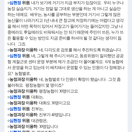
○
심현정
위원
: 내가 보기에 거기가 지금 부지가 있잖아요. 우리 누구나
농장 실습지가, 거기는 정말 말 그대로 생산을 하는 게 아니고 실습만
하는 데예요. 배우는, 농사를 공부하는 부분인데 거기서 그렇게 많은
농산물이 나와가지고 1년 내내 큰 창고에 저정하기에는 어렵다고 생각
을 해서 어떤 목적이 있어서 저장고가 들어가기는 들어갔지만 그냥 나
중에라도 후일에라도 비워둬서는 안 되기 때문에 주민이 쓰든, 누가 쓰
든 활용할 수 있는 방안도 지금 준비를 하셔야 될 것 같다는 생각이 듭
니다. 그죠.
○농정과장 이용하
: 네, 다각도로 검토를 해서 추진하도록 하겠습니다.
○
심현정
위원
: 네, 그렇게 해 주시기 바라고, 동료위원이 질의했던 공공
형 계절근로 센터 운영 부분에 제가 조금만 더 물어볼게요. 6개 농협에
서 운영을 하고 있는데 이 배치돼서 운영할 수 있는 인원이 다 정해졌나
요? 농협별로,
○농정과장 이용하
: 네, 농협별로 다 인원이 확정이 됐습니다. 그것 좀
불러줘요. 평창농협이 몇 명이죠?
○농정과장 이용하
: 평창농협이 30명이고요.
○
심현정
위원
: 대화는,
○농정과장 이용하
: 대화도 30명이고요.
○
심현정
위원
: 진부는,
○농정과장 이용하
: 진부가 40명입니다.
○
심현정
위원
: 대관령은,
○농정과장 이용하
: 30명입니다.