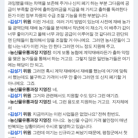
과잉됐을 때는 차액을 보존해 주거나 산지 폐기 하는 부분 그다음에 공
급이 부족할 경우에 출하장려금을 지급을 해 가지고 출하를 독려한다
든가 이런 정부 차원의 수급 조절 기능을 위한 부분입니다.
○
김성기
위원
: 이런 거네요. 여러 가지 방법이 있는데 사전에 재배 농가
들 광역단체 재배 농가들을 분석해서 작년에 이 채소가, 이 배추가 값이
너무 좋아가지고 올해 너무 과잉 공급이 이루어질 것 같다라고 판단되
면 단체들이 협의해서 양을 조절할 거 아니에요. 그러면 농사꾼들이 그
럼 나는 내가 이런 거는 안 한다 그러면 어느 정도 지원해 주고,
○농산물유통과장 지영진
: 이게 보통 농협에 계약재배라든가 출하 약정
을 맺은 농가들을 통해서 하는 거고요. 그렇지 않은 일반농가들은 여기
에는 해당이 안 되고,
○
김성기
위원
: 그러면 혹시 계약 재배에서 재배를 했는데 여기에 맞춰
서 했는데도 불구하고 가격이 너무 안 좋아 그러면 또 산지 폐기할 거
아니에요. 그죠.
○농산물유통과장 지영진
: 네,
○
김성기
위원
: 그거와 관련해서도 지원할 수도 있다 그런 얘기죠.
○농산물유통과장 지영진
: 네, 그런 용도로 지원하는 거고요. 지자체에
서
○
김성기
위원
: 지금까지는 이런 사업들은 없었나요? 전혀 한번도,
○농산물유통과장 지영진
: 아니요. 농산물 수급이 가격 불안정이 매년
반복되는 상황이라서 수시로 발생하고 있습니다.
○
김성기
위원
: 그런데 여기는 신규라고 써놨기 때문에, 평창군에서 첫