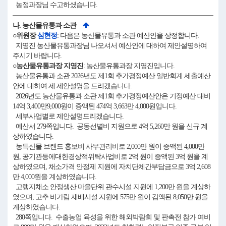
농정과장님 수고하셨습니다.
나. 농산물유통과 소관
○위원장
심현정
: 다음은 농산물유통과 소관 예산안을 상정합니다.
지영진 농산물유통과장님 나오셔서 예산안에 대하여 제안설명하여
주시기 바랍니다.
○농산물유통과장 지영진
: 농산물유통과장 지영진입니다.
농산물유통과 소관 2026년도 제1회 추가경정예산 일반회계 세출예산
안에 대하여 제 제안설명을 드리겠습니다.
2026년도 농산물유통과 소관 제1회 추가경정예산안은 기정예산 대비
14억 3,400만9,000원이 증액된 474억 3,663만 4,000원입니다.
세부사업별로 제안설명드리겠습니다.
예산서 279쪽입니다. 공동선별비 지원으로 4억 5,260만 원을 신규 계
상하였습니다.
농특산물 브랜드 홍보비 사무관리비로 2,000만 원이 증액된 4,000만
원, 공기관등에대한경상적위탁사업비로 2억 원이 증액된 3억 원을 계
상하였으며, 채소가격 안정제 지원에 자치단체간부담금으로 3억 2,608
만 4,000원을 계상하였습니다.
고랭지채소 안정생산 마을단위 관수시설 지원에 1,200만 원을 계상하
였으며, 고추 비가림 재배시설 지원에 575만 원이 감액된 8,050만 원을
계상하였습니다.
280쪽입니다. 수출농업 육성을 위한 해외박람회 및 판촉전 참가 여비