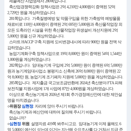
세출예산 사업명세서 280쪽입니다.
축산업경쟁력강화 정책사업은 2억 4,210만 4,000원이 증액된 52억
2,729만 원을 계상하였습니다.
281쪽입니다. 가축질병예방 및 약품구입을 위한 가축방역 예방물품
재료비로 110만 4,000원이 증액된 2억 695만 5,000원과 축산물작업장 외
모든 도축라인 시설을 위한 축산물작업장 위생설비 개선지원에 2억
5,000만 원을 신규 계상하였습니다.
스마트 HACCP 구축 지원에 도비변경내시에 따라 900만 원을 전액 삭
감하였습니다.
농업기계화구축 정책사업으로 19억 8,000만 원이 증액된 54억 1,544만
1,000원을 계상하였습니다.
282쪽입니다. 임대농기계 구입에 2억 5,000만 원이 증액된 6억 5,000만
원과 농기계임대사업소 봉평지소 신축에 26억 8,000만 원이 증액된 22
억 8,000만 원, 농업기계 조기폐차 지원에 5,000만 원을 계상하였습니다.
285쪽입니다. 제지출금 국고보조금반환에 2024년 축산분야 FTA 피해
보전직불 지원사업에 1개 사업에 87만 4,000원을 계상하였습니다.
이상으로 축산농기계과 2026년 제1회 추가경정예산안에 대한 제안설
명을 마치겠습니다.
○위원장
심현정
: 자리에 앉아 주시기 바랍니다.
축산농기계과 예산안에 대하여 질의해 주시기 바랍니다.
없습니까?
○
심현정
위원
: 설명자료 419쪽 봐주시고요. 임대농기계 이제 올해도 6
억 5,000이 예산이 섰는데 이거는 지난해 수요조사를 다 거쳐서 지금 준