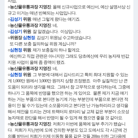
사업,
○농산물유통과장 지영진
: 올해 신규사업으로 예산서, 예산 설명서상 신
규고 이거는 매년 반복되는 사업입니다.
○
김성기
위원
: 매년 그렇게 왔다는 얘기죠.
○농산물유통과장 지영진
: 네,
○
김성기
위원
: 잘 알겠습니다. 이상입니다.
○위원장
심현정
: 김성기 위원님 수고하셨습니다.
또 다른 보충 질의하실 위원 계십니까?
○
심현정
위원
: 제가 보충질의 하나 할게요.
예산하고 직접 관련은 아니지만 그래도 당초예산에 우리 농자재 반값
지원 사업이 올해 좀 증액이 됐죠.
○농산물유통과장 지영진
: 네,
○
심현정
위원
: 그 부분에 대해서 감사드리고 특히 최대 지원할 수 있는
게 1,000만 원에서 3,000만 원까지 상향 조정됐죠. 아주 실질적인 난 큰
도움이 되리라 생각을 해요. 그래서 참 고무적으로 생각하는데, 그중에
하나가 그 품목에 반영을 했으면 하는 게 있어요. 물론 제가 지금 얘기
하는 거는 부품으로 본다면 농기계 가는 부분인데 부품으로 본다면 적
용이 안 될 수가 있는데 소모품이라고 본다면 난 가능하리라고 생각을
해서 제안을 드리는 건데 트랙터의 로타리 날 교체 같은 부분이 소모성
농자재로 판단을 해서 반영이 될 수 있게 해 줬으면 좋을 것 같아요.
○농산물유통과장 지영진
: 저희가 이번에 품목에 일부 추가가 됐습니
다. 저희가 지난번에 도에 건의한 부분도 있고 도에서도 각 시군에 건
의를 받아서 저희가 이제 이동형 물품 같은 것들 200m 이하 그다음에