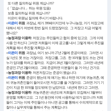
또 다른 질의하실 위원 계십니까?
(「없습니다.」하는 위원 있음)
보충 질의하실 위원 계십니까?
이은미 위원님 질의해 주시기 바랍니다.
○
이은미
위원
: 과장님, 제가 399페이지인데 누구나농장, 거기 저장고에
대해서 제가 저번에 한번 질의 드렸었잖아요. 그 저장고 지금 어떻게
됐나요?
○농정과장 이용하
: 저장고는 주민들하고 협의 중에 있고요. 그게 이제
사용 안 하신다 그러면 저희들이 이제 공고를 내서 그렇게 해서 추진을
계획을 해서 추진할 계획입니다.
○
이은미
위원
: 과장님, 여기 보니까 27년 2월에 준공이에요. 그러면 사
실 1년도 못 쓰는 거잖아요. 저장고를, 그죠. 한 10개월 정도 쓰는 건데
누가 임대를 하려고 할까요. 지금이 26년 3월이잖아요. 그러면 내년에
준공인 27년 2월이에요. 그때 준공하면 이분들이 쓸 거 아닌 건가요.
○농정과장 이용하
: 저온저장고는 준공이 됐습니다.
○
이은미
위원
: 준공이 됐는데 제 얘기는 뭐냐 하면 여기에 귀농귀촌, 예
비 귀농귀촌인들이 들어오시면 저장고를 쓸 거잖아요. 그러면 거기 기
간이 지금 한 10개월 정도밖에 안 남았어요. 내년에 한다고 그러면,
○농정과장 이용하
: 귀농귀촌은 내년도에 저희들이 모집해서 3월부터
운영할 계획이고요. 그 1년 동안에 이제 사용하실 데가 없으니까 저희
들이 그거는 이제 주민들이나 아니면 공고를 통해서 수의계약으로 입
찰이나 실무계약을 통해서 주는 계획입니다.