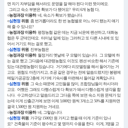
면 자기 자부담을 해서라도 운영을 잘 해야 된다 이런 뜻이에요.
그리고 숙소 부분은 확보가 다 됐어요? 우리 6개 농협 다,
○농정과장 이용하
: 네, 숙소가 확보가 됐습니다.
○
심현정
위원
: 좀 번거롭더라도 한 번 농협별로 어느 어디 됐는지 얘기
해 줄 수 있나요?
○농정과장 이용하
: 평창농협 같은 데는 지금 뇌운에 펜션하고, 대화농
협은 두 군데인데요. 터미널 밑에 있는 그러하고 또 다른 시내에 또 있
어서 거기도 하는 걸로 했고,
○
심현정
위원
: 진부농협은
○농정과장 이용하
: 월정거리 옛날에 구 모텔이 있습니다. 그 모텔에 하
는 걸로 했고 그다음에 대관령농협도 이것도 펜션 비슷한 해서 기존에
있는 대관령농협이 있습니다. 거기에다 리모델링을 해서 들어가는 거
고요. 원협도 마찬가지고, 조공 같은 경우는 전에 말씀드렸지만 봉평에
메밀가공공장 2층에 거기에 기숙사를 마련해서 들어갈 계획입니다.
○
심현정
위원
: 그 숙소 때문에 고민들을 많이, 조합장님들이 하시더라
고요. 어쨌든 그래도 다행스럽게 다 확보가 돼서 다행스럽게 생각을 합
니다. 수고하셨다고 말씀드리고 그다음 쪽에 보면 숙소 지원 문제가 있
는데 이게 산출근거에 보면 이제 3,000만 원씩 3개소고 50%를 지원하면
결국 1,500만 원 지원하는 거네요.
○농정과장 이용하
: 네, 그렇습니다.
○
심현정
위원
: 가구당 1500만 원 가지고 했을 때 이게 기준이 있나
요? 건축물의 기준이 평수하고 몇 명까지 수용을 한다. 이게, 3명을 고