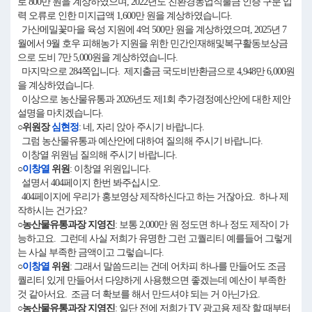
로 800만 원을 계상하였으며, 2022년도 친환경농업직불금 인증 구분 입
력 오류로 인한 미지급액 1,600만 원을 계상하였습니다.
가산메밀꽃마을 육성 지원에 4억 500만 원을 계상하였으며, 2025년 7
월에서 9월 호우 피해농가 지원을 위한 민간인재해및복구활동보상금
으로 도비 7만 5,000원을 계상하였습니다.
마지막으로 284쪽입니다. 제지출금 국도비반환금으로 4,948만 6,000원
을 계상하였습니다.
이상으로 농산물유통과 2026년도 제1회 추가경정예산안에 대한 제안
설명을 마치겠습니다.
○위원장
심현정
: 네, 자리 앉아 주시기 바랍니다.
그럼 농산물유통과 예산안에 대하여 질의해 주시기 바랍니다.
이창열 위원님 질의해 주시기 바랍니다.
○
이창열
위원
: 이창열 위원입니다.
설명서 404페이지 한번 봐주십시오.
404페이지에 우리가 홍보영상 제작하신다고 하는 거잖아요. 하나 제
작하시는 건가요?
○농산물유통과장 지영진
: 보통 2,000만 원 정도면 하나 정도 제작이 가
능하고요. 그런데 사실 저희가 유명한 그런 고퀄리티 예를들어 그렇게
는 사실 부족한 금액이고 그렇습니다.
○
이창열
위원
: 그래서 말씀드리는 건데 어차피 하나를 만들어도 조금
퀄리티 있게 만들어서 다양하게 사용했으면 좋겠는데 예산이 부족한
것 같아서요. 조금 더 확보를 해서 만드셔야 되는 거 아닌가요.
○농산물유통과장 지영진
: 일단 전에 저희가 TV 광고용 제작 할 때부터