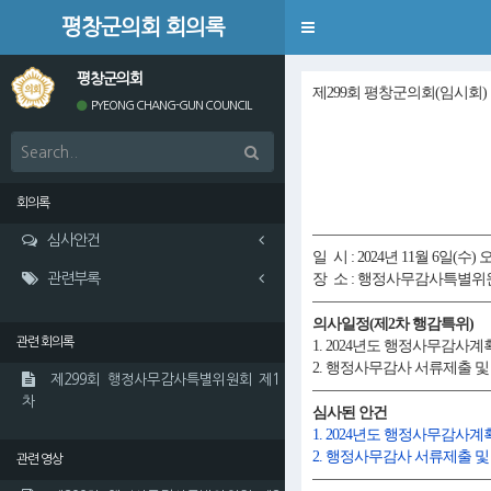
평창군의회 회의록
Toggle
navigation
평창군의회
제299회 평창군의회(임시회)
PYEONG CHANG-GUN COUNCIL
회의록
심사안건
일 시 : 2024년 11월 6일(수) 
관련부록
장 소 : 행정사무감사특별위
의사일정(제2차 행감특위)
관련 회의록
1. 2024년도 행정사무감사
2. 행정사무감사 서류제출 
제299회 행정사무감사특별위원회 제1
차
심사된 안건
1. 2024년도 행정사무감사계
2. 행정사무감사 서류제출 및
관련 영상