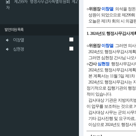
제299차 행정사무감사특별위원회 제2
차
○위원장
이창열
: 의석을 정
성원이 되었으므로 제299
오늘은 제1차 회의 시 의결
발언의원 목록
1. 2024년도 행정사무감사
이창열
○위원장
이창열
: 그러면 의
심현정
2024년도 행정사무감사계획
그러면 심현정 간사님 나오셔
○간사
심현정
: 행정사무감사
2024년도 행정사무감사계
본 계획서는 11월 5일 제
2024년도 행정사무감사는 
정기적으로 집행기관의 행정사
적이 있습니다.
감사대상 기관은 지방자치법에
이 업무를 보조하는 것으로 
감사대상 사무는 군의 사무처
기타 감사진행 및 요구자료,
이상으로 2024년도 행정사