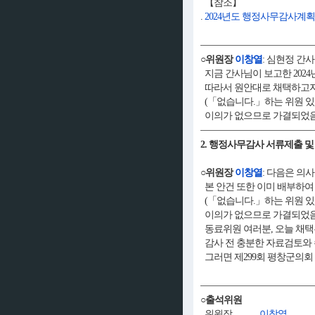
【참조】
.
2024년도 행정사무감사계획
○위원장
이창열
: 심현정 간
지금 간사님이 보고한 202
따라서 원안대로 채택하고자 
(「없습니다.」하는 위원 있
이의가 없으므로 가결되었음
2. 행정사무감사 서류제출 및
○위원장
이창열
: 다음은 의
본 안건 또한 이미 배부하여
(「없습니다.」하는 위원 있음
이의가 없으므로 가결되었음
동료위원 여러분, 오늘 채택된
감사 전 충분한 자료검토와 
그러면 제299회 평창군의회
○출석위원
위원장
이창열