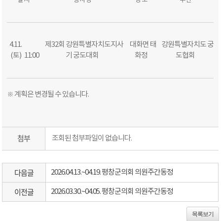
일 시
행 사 명
장 소
주 관
4.11.
제
32
회 강원특별자치도지사
대화면 태
강원특별자치도
궁
(
토
)
11:00
기
궁도대회
화정
도협회
※ 계획은 변경될 수 있습니다.
첨부
조회된 첨부파일이 없습니다.
다음글
2026.04.13.~04.19. 평창군의회 의원주간동정
이전글
2026.03.30.~04.05. 평창군의회 의원주간동정
목록보기