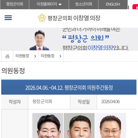
">본문바로가기
평창군의회
의원홈페이지
청소년의회
ENGLISH
평창군의회
이창열
의장
군민과 더 가까이 미래를 여는
이창열 의장
평창군의회
입니다.
의원동정
의원동정
의원동정
2026.04.06.~04.12. 평창군의회 의원주간동정
작성자
작성일
평창군의회
2026.04.06