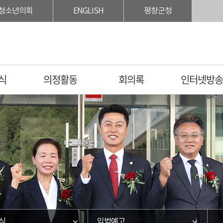
청소년의회
ENGLISH
평창군청
식
의정활동
회의록
인터넷방
식
입법예고