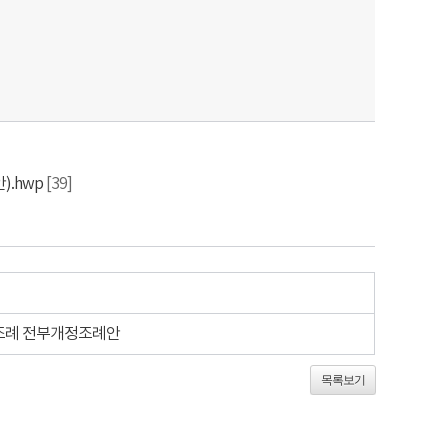
.hwp
[39]
 조례 전부개정조례안
목록보기