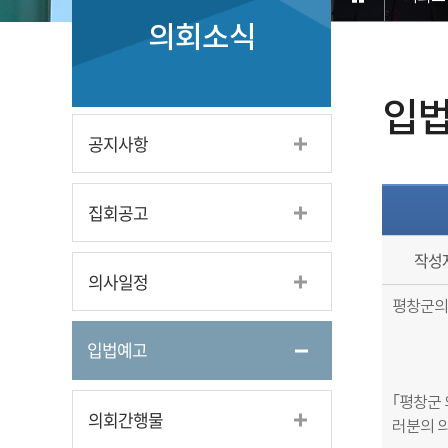
의회소식
입
공지사항
집회공고
작성
의사일정
평창군
의
입법예고
｢평창군 
의회간행물
러분의 