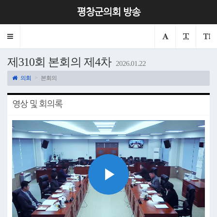
평창군의회 방송
Toggle
navigation
제310회 본회의 제4차
2026.01.22
의회
본회의
영상 및 회의록
Play