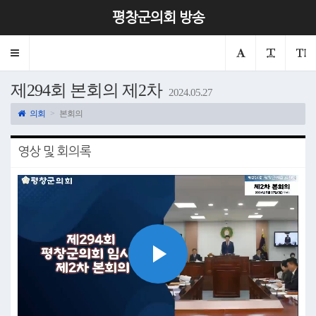
평창군의회 방송
Toggle
navigation
제294회 본회의 제2차
2024.05.27
의회
본회의
영상 및 회의록
Play