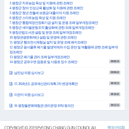
16. 평창군 친환경 잡곡 생산·유통센터 무상사용 동의안(평창군수 제출)
3. 평창군 치유농업 육성 및 지원에 관한 조례안
17. 용평면 이목정리 산지공판장 민간위탁 동의안(평창군수 제출)
4. 평창군 창의·인성교육 활성화 및 지원에 관한 조례안
18. 용평면 이목정리 산지공판장 무상사용 동의안(평창군수 제출)
5. 평창군 청년 전월세 보증금 대출이자 지원 조례안
19. 2024년도 제1회 추가경정예산안(예산결산특별위원회 제안)
6. 평창군 스마트농업 육성 및 지원 조례안
20. 제천~평창 고속철도 국가철도망 반영 촉구 결의문 채택의 건(의장 제의)
7. 평창군 통합재정안정화기금 설치 및 운용 조례 일부개정조례안
21. 제294회 평창군의회 임시회 회의록 서명의원 선출의 건(의장 제의)
8. 평창군 새마을운동조직 활성화에 관한 조례 일부개정조례안
9. 평창군립도서관 설립 및 운영 조례 일부개정조례안
(11시00분 개의)
10. 평창관광문화재단 설립 및 운영에 관한 조례안
○의장 심현정: 의석을 정돈하여 주시기 바랍니다.
11. 평창군 헴프전시체험실 설치 및 운영 조례 폐지조례안
성원이 되었으므로 제294회 평창군의회 임시회 제2차 본회의를 개의하겠습니다.
12. 평창군 음식물류 폐기물 발생억제와 수집·운반 및 재활용에 관한 조례 일부개
정조례안
o 5분 자유발언(김광성 의원)
13. 평창군 폐기물 관리 조례 일부개정조례안
(11시00분)
00:06:54
14. 평창군 공유수면 점용료 및 사용료 징수 조례안
○의장 심현정: 먼저 의사일정에 앞서 평창군의회 회의규칙 제41조에 따라 5분 자유발
언을 청취한 후 회의를 진행하도록 하겠습니다.
00:08:43
남진삼 의원 심사보고
김광성 의원께서는 발언대로 나오셔서 발언해 주시기 바랍니다.
○김광성 의원: 존경하는 평창군민 여러분! 심현정 의장님과 동료의원 여러분!
00:18:13
15. 2024년도 공유재산관리계획 2차 변경계획안
그리고 심재국 군수님과 평창군 공직자 여러분!
안녕하십니까? 김광성 의원입니다.
00:18:45
출생아 수의 감소와 청년세대의 지역이탈 현상이 지속됨에 따라, 농촌의 인구구조는
이은미 의원 심사보고
고령화되고 있습니다.
이는 농번기 인력 부족 문제를 야기하고 영농을 지속할 수 없는 상황을 초래할 것으로
00:25:53
16. 평창돌문화체험관 관리운영 위탁 동의안
우려됩니다.
외국인 계절근로자 정책은 이런 문제를 해결하기 위해 시작되었습니다.
00:26:18
농정과장 제안설명
2015년 충북 괴산군 등 일부 지자체에서 실시한 시범사업은 2017년 전국적으로 도입
되었습니다.
17. 용평면 이목정리 산지공판장 민간위탁 동의안
COPYRIGHT © 2019 PYEONG CHANG GUN COUNCIL ALL.
평창군의회
우리군에도 2022년 251명, 2023년 516명, 금년에 570명의 외국인 계절근로자가 입국하