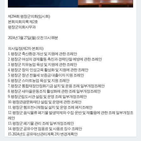
Video
제294회 평창군의회(임시회)
본회의회의록 제2호
평창군의회사무과
2024년 5월 27일(월) 오전 11시 00분
의사일정(제2차 본회의)
1. 평창군 축산환경 개선 및 지원에 관한 조례안
2. 평창군 여성의 경제활동 촉진과 경력단절 예방에 관한 조례안
3. 평창군 치유농업 육성 및 지원에 관한 조례안
4. 평창군 창의·인성교육 활성화 및 지원에 관한 조례안
5. 평창군 청년 전월세 보증금 대출이자 지원 조례안
6. 평창군 스마트농업 육성 및 지원 조례안
7. 평창군 통합재정안정화기금 설치 및 운용 조례 일부개정조례안
8. 평창군 새마을운동조직 활성화에 관한 조례 일부개정조례안
9. 평창군립도서관 설립 및 운영 조례 일부개정조례안
10. 평창관광문화재단 설립 및 운영에 관한 조례안
11. 평창군 헴프전시체험실 설치 및 운영 조례 폐지조례안
12. 평창군 음식물류 폐기물 발생억제와 수집·운반 및 재활용에 관한 조례 일부개정조
례안
13. 평창군 폐기물 관리 조례 일부개정조례안
14. 평창군 공유수면 점용료 및 사용료 징수 조례안
15. 2024년도 공유재산관리계획 2차 변경계획안
16. 평창군 친환경 잡곡 생산·유통센터 무상사용 동의안