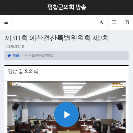
평창군의회 방송
Toggle
navigation
제311회 예산결산특별위원회 제2차
2026.03.18
의회
예산결산특별위원회
영상 및 회의록
Play