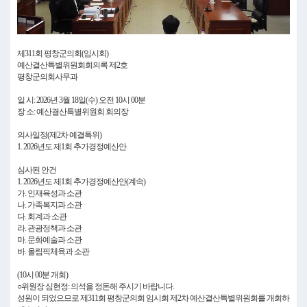
Video
제311회 평창군의회(임시회)
예산결산특별위원회회의록 제2호
평창군의회사무과
일 시: 2026년 3월 18일(수) 오전 10시 00분
장 소: 예산결산특별위원회 회의장
의사일정(제2차 예결특위)
1. 2026년도 제1회 추가경정예산안
심사된 안건
1. 2026년도 제1회 추가경정예산안(계속)
가. 인재육성과 소관
나. 가족복지과 소관
다. 회계과 소관
라. 관광정책과 소관
마. 문화예술과 소관
바. 올림픽체육과 소관
(10시 00분 개회)
○위원장 심현정: 의석을 정돈해 주시기 바랍니다.
성원이 되었으므로 제311회 평창군의회 임시회 제2차 예산결산특별위원회를 개회하