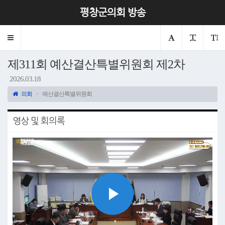
평창군의회 방송
Toggle
navigation
제311회 예산결산특별위원회 제2차
2026.03.18
의회
예산결산특별위원회
영상 및 회의록
Play