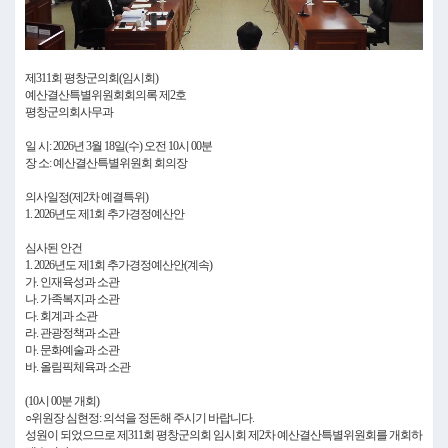
Video
제311회 평창군의회(임시회)
예산결산특별위원회회의록 제2호
평창군의회사무과
일 시: 2026년 3월 18일(수) 오전 10시 00분
장 소: 예산결산특별위원회 회의장
의사일정(제2차 예결특위)
1. 2026년도 제1회 추가경정예산안
심사된 안건
1. 2026년도 제1회 추가경정예산안(계속)
가. 인재육성과 소관
나. 가족복지과 소관
다. 회계과 소관
라. 관광정책과 소관
마. 문화예술과 소관
바. 올림픽체육과 소관
(10시 00분 개회)
○위원장 심현정: 의석을 정돈해 주시기 바랍니다.
성원이 되었으므로 제311회 평창군의회 임시회 제2차 예산결산특별위원회를 개회하